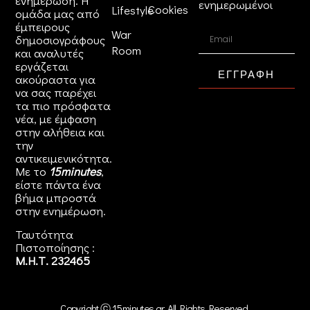
ενημέρωση. Η
ενημερωμένοι
Cookies
Lifestyle
ομάδα μας από
έμπειρους
War
δημοσιογράφους
Room
και αναλυτές
εργάζεται
ΕΓΓΡΑΦΗ
ακούραστα για
να σας παρέχει
τα πιο πρόσφατα
νέα, με έμφαση
στην αλήθεια και
την
αντικειμενικότητα.
Με το
15minutes
,
είστε πάντα ένα
βήμα μπροστά
στην
ενημέρωση
.
Ταυτότητα
Πιστοποίησης :
Μ.Η.Τ. 232465
Copyright ⓒ 15minutes.gr. All Rights Reserved.