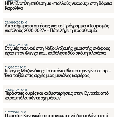
ΗΠΑ: Ένοπλη επίθεση με «πολλούς νεκρούς» στη Βόρεια
Καρολίνα
05/08/2026 10:16
Από σήμερα οι αιτήσεις για το Πρόγραμμα «Τουρισμός
για Όλους 2026-2027» – Πότε λήγει η προσθεσμία
04/08/2026 00:01
Στιγμές πανικού στη Νάξο: Ατζαμής χειριστής σκάφους
έχασε τον έλεγχο και… καβάλησε δύο ακόμη πλοιάρια
01/08/2026 20:16
Γιώργος Μαζωνάκης: Το σπάνιο βίντεο πριν γίνει σταρ –
Ένα ταξίδι στις αρχές μιας μεγάλης καριέρας
01/08/2026 20:06
Τεράστιες ουρές και καθυστερήσεις στην Εγνατία από
καραμπόλα πέντε οχημάτων
31/07/2026 18:10
Πειραιάς: Κανονικά τα απογευματινά δρομολόγια από