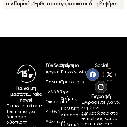
τον Πειραιά – Ήρθη το απαγορευτικό από τη Ραφήνα
Σύνδεσμοι
Χρήσιμα
Social
Αρχική
Επικοινωνία
Πολιτική
Ταυτότητα
Για να μη
Ελλάδα
Όροι
μασάτε... fake
Εγγραφή
Χρήσης
news!
Οικονομία
Εγγραφείτε για να
Εμπιστευτείτε το
λαμβάνετε
Πολιτική
15minutes για
Διεθνή
ενημερώσεις στο
Απορρήτου
άμεση και
e-mail σας και να
Αθλητικά
αξιόπιστη
είστε πάντοτε
Πολιτική