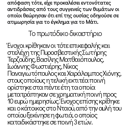
απόφαση τότε, είχε προκαλέσει εντονότατες
αντιδράσεις από τους συγγενείς των θυμάτων οι
οποίοι θεώρησαν ότι επί της ουσίας οδηγούσε σε
ατιμωρησία για το έγκλημα για το Μάτι.
Το πρωτόδικο δικαστήριο
Ένοχοι κρίθηκαν οι τότε επικεφαλής και
στελέχη της Πυροσβεστικής Σωτήρης
Τερζούδης, Βασίλης Ματθαιόπουλος,
Ιωάννης Φωστιέρης, Νίκος
Παναγιωτόπουλος και Χαράλαμπος Χιόνης,
στους οποίους η τελική εκτιτέα ποινή
ορίστηκε στα πέντε έτη τα οποία
μετατράπηκαν σε χρηματική ποινή προς
10 ευρώ ημερησίως. Ένοχος επίσης κρίθηκε
και ο κάτοικος στο Νταού, από την αυλή του
οποίου ξεκίνησε η φωτιά, ο οποίος
καταδικάστηκε σε ποινή 3 ετών.