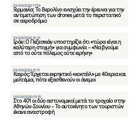
09/08/2026 17:59
Γερμανία: Το Βερολίνο ενισχύει την έρευνα για την
αντιμετώπιση των drones μετά το περιστατικό
σε αεροδρόμιο
09/08/2026 10:31
Ιράν: Ο Πεζεσκιάν υποστηρίζει ότι «τώρα είναι η
καλύτερη στιγμή» για συμφωνία – «Να βγούμε
από το ούτε πόλεμος ούτε ειρήνη»
09/08/2026 10:11
Καιρός: Έρχεται εκρηκτικό «κοκτέιλ» με 40αρια και
μελτέμια, πότε εξασθενούν οι άνεμοι
09/08/2026 09:15
Στο 401 οι δύο αστυνομικοί μετά το τροχαίο στην
Αθηνών-Σουνίου – Το αυτοκίνητο των τουριστών
έκανε αναστροφή