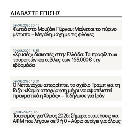
ΔΙΑΒΑΣΤΕ ΕΠΙΣΗΣ
09/08/2026 20:43
Φωτιά στο Μουζάκι Πύργου: Μαίνεται το πύρινο
μέτωπο – Μεγάλη μάχη με τις φλόγες
09/08/2026 18:35
«Χρυσές» διακοπές στην Ελλάδα: Το προφίλ των
τουριστών και οι βίλες των 168.000€ την
εβδομάδα
09/08/2026 18:30
Ο Νετανιάχου απορρίπτει το σχέδιο Τραμπ για τη
Γάζα: «Καμία αποχώρηση μέχρι να αφοπλιστεί
πραγματικά η Χαμάς» – Τι δήλωσε για Ιράν
09/08/2026 18:27
Τουρισμός για Όλους 2026: Σήμερα οι αιτήσεις για
ΑΦΜ που λήγουν σε 9 ή 0 – Αύριο ανοίγει για όλους