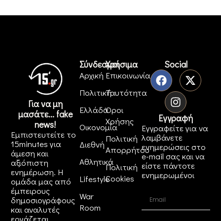
Σύνδεσμοι
Χρήσιμα
Social
Αρχική
Επικοινωνία
Πολιτική
Ταυτότητα
Για να μη
Ελλάδα
Όροι
μασάτε... fake
Εγγραφή
Χρήσης
news!
Οικονομία
Εγγραφείτε για να
Εμπιστευτείτε το
λαμβάνετε
Πολιτική
15minutes για
Διεθνή
ενημερώσεις στο
Απορρήτου
άμεση και
e-mail σας και να
Αθλητικά
αξιόπιστη
είστε πάντοτε
Πολιτική
ενημέρωση. Η
ενημερωμένοι
Cookies
Lifestyle
ομάδα μας από
έμπειρους
War
δημοσιογράφους
Room
και αναλυτές
εργάζεται