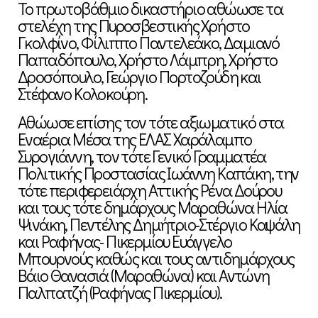
Το πρωτοβάθμιο δικαστήριο αθώωσε τα
στελέχη της Πυροσβεστικής Χρήστο
Γκολφίνο, Φίλιππο Παντελεάκο, Δαμιανό
Παπαδόπουλο, Χρήστο Λάμπρη, Χρήστο
Δροσόπουλο, Γεώργιο Πορτοζούδη και
Στέφανο Κολοκούρη.
Αθώωσε επίσης τον τότε αξιωματικό στα
Εναέρια Μέσα της ΕΛΑΣ Χαράλαμπο
Συρογιάννη, τον τότε Γενικό Γραμματέα
Πολιτικής Προστασίας Ιωάννη Καπάκη, την
τότε περιφερειάρχη Αττικής Ρένα Δούρου
και τους τότε δημάρχους Μαραθώνα Ηλία
Ψινάκη, Πεντέλης Δημήτριο-Στέργιο Καψάλη
και Ραφήνας- Πικερμίου Ευάγγελο
Μπουρνούς καθώς και τους αντιδημάρχους
Βάιο Θανασιά (Μαραθώνα) και Αντώνη
Παλπατζή (Ραφήνας Πικερμίου).