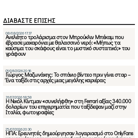
ΔΙΑΒΑΣΤΕ ΕΠΙΣΗΣ
08/08/2026 17:37
Ανελέητο τρολάρισμα στον Μπρούκλιν Μπέκαμ που
έβρασε μακαρόνια με θαλασσινό νερό: «Μήπως τα
καύσιμα του σκάφους είναι το μυστικό συστατικό;» του
γράφουν
01/08/2026 20:16
Γιώργος Μαζωνάκης: Το σπάνιο βίντεο πριν γίνει σταρ –
Ένα ταξίδι στις αρχές μιας μεγάλης καριέρας
31/07/2026 18:58
Η Νικόλ Κίντμαν «συνελήφθη» στη Ferrari αξίας 340.000
δολαρίων του επιχειρηματία που ταξίδεψαν μαζί στην
Ιταλία, φωτογραφίες
25/07/2026 20:30
ΗΠΑ: Ερευνητές δημιούργησαν λογαριασμό στο OnlyFans