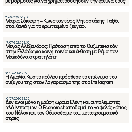
με μαρμότες για να χρηματοδοτήσουν την έρευνά τους
25/07/2026 17:50
Μαρία Σάκκαρη – Κωνσταντίνος Μητσοτάκης: Ταξίδι
στα Χανιά για το ερωτευμένο ζευγάρι
17/07/2026 02:33
Μέγας Αλέξανδρος: Πρόταση από το Ουζμπεκιστάν
στην Ελλάδα για κοινή ταινία και έκθεση με θέμα τον
Μακεδόνα στρατηλάτη
16/07/2026 22:29
Η Αμαλία Κωστοπούλου πρόσθεσε το επώνυμο του
συζύγου της στον λογαριασμό της στο Instagram
16/07/2026 22:23
Δεν είναι μόνο η μαύρη ωραία Ελένη και οι πολεμιστές
αλά Μπάτμαν: Ο Economist αποδομεί το «αφελές» έπος
του Νόλαν και τον Οδυσσέα με το… μετατραυματικό
στρες