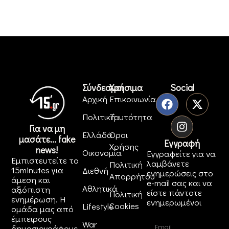
Σύνδεσμοι
Χρήσιμα
Social
Αρχική
Επικοινωνία
Πολιτική
Ταυτότητα
Για να μη
Ελλάδα
Όροι
μασάτε... fake
Εγγραφή
Χρήσης
news!
Οικονομία
Εγγραφείτε για να
Εμπιστευτείτε το
λαμβάνετε
Πολιτική
15minutes για
Διεθνή
ενημερώσεις στο
Απορρήτου
άμεση και
e-mail σας και να
Αθλητικά
αξιόπιστη
είστε πάντοτε
Πολιτική
ενημέρωση. Η
ενημερωμένοι
Cookies
Lifestyle
ομάδα μας από
έμπειρους
War
δημοσιογράφους