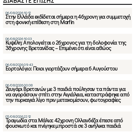
ΔΙΑΒΑΣΤΕ ΕΠΙΣΗΣ
06/08/2026 10:12
Στην Ελλάδα εκδίδεται σήμερα η 46χρονη για συμμετοχή
στη φονική επίθεση στη Marfin
06/08/2026 10:03
Κυψέλη: Απολογείται ο 26χρονος για τη δολοφονία της
38χρονης Βρετανίδας – Επιμένει ότι είναι αθώος
06/08/2026 09:43
Εορτολόγιο: Ποιοι γιορτάζουν σήμερα 6 Αυγούστου
06/08/2026 00:08
Ζευγάρι Βρετανών με 3 παιδιά πούλησαν τα πάντα για
να αγοράσουν σπίτι στην Αιγιάλεια, καταστράφηκε από
την πυρκαγιά λίγο πριν μετακομίσουν, φωτογραφίες
05/08/2026 22:12
Τραγωδία στα Μάλια: 42χρονη Ολλανδέζα έπεσε από
φουσκωτό και πνίγηκε μπροστά σε 3 ανήλικα παιδιά