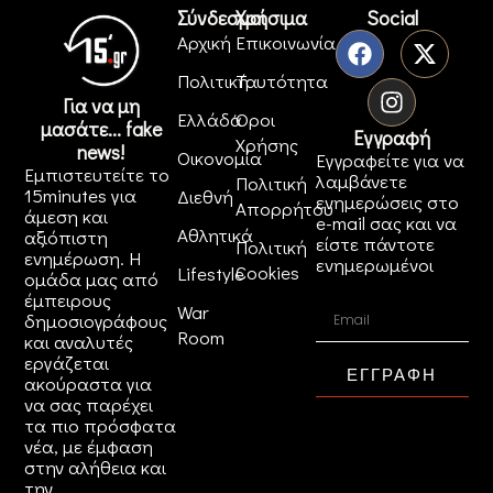
Σύνδεσμοι
Χρήσιμα
Social
Αρχική
Επικοινωνία
Πολιτική
Ταυτότητα
Για να μη
Ελλάδα
Όροι
μασάτε... fake
Εγγραφή
Χρήσης
news!
Οικονομία
Εγγραφείτε για να
Εμπιστευτείτε το
λαμβάνετε
Πολιτική
15minutes για
Διεθνή
ενημερώσεις στο
Απορρήτου
άμεση και
e-mail σας και να
Αθλητικά
αξιόπιστη
είστε πάντοτε
Πολιτική
ενημέρωση. Η
ενημερωμένοι
Cookies
Lifestyle
ομάδα μας από
έμπειρους
War
δημοσιογράφους
Room
και αναλυτές
εργάζεται
ΕΓΓΡΑΦΗ
ακούραστα για
να σας παρέχει
τα πιο πρόσφατα
νέα, με έμφαση
στην αλήθεια και
την