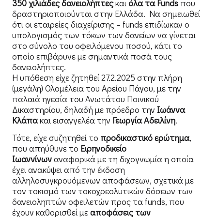
350 χιλιάδες δανειολήπτες
και
όλα τα Funds
που
δραστηριοποιούνται στην Ελλάδα. Να σημειωθεί
ότι οι εταιρείες διαχείρισης – funds επιδίωκαν ο
υπολογισμός των τόκων των δανείων να γίνεται
στο σύνολο του οφειλόμενου ποσού, κάτι το
οποίο επιβάρυνε με σημαντικά ποσά τους
δανειολήπτες.
Η υπόθεση είχε ζητηθεί 27.2.2025 στην πλήρη
(μεγάλη) Ολομέλεια του Αρείου Πάγου, με την
παλαιά ηγεσία του Ανωτάτου Ποινικού
Δικαστηρίου, δηλαδή με πρόεδρο την
Ιωάννα
Κλάπα
και εισαγγελέα την
Γεωργία Αδειλίνη
.
Τότε, είχε συζητηθεί το
προδικαστικό ερώτημα
,
που απηύθυνε το
Ειρηνοδικείο
Ιωαννίνων
αναφορικά με τη διχογνωμία η οποία
έχει ανακύψει από την έκδοση
αλληλοσυγκρουόμενων αποφάσεων, σχετικά με
τον τοκισμό των τοκοχρεολυτικών δόσεων των
δανειοληπτών οφειλετών προς τα funds, που
έχουν καθορισθεί με
αποφάσεις των