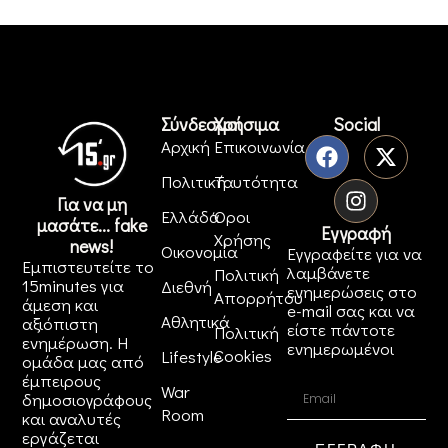
Σύνδεσμοι
Χρήσιμα
Social
Αρχική
Επικοινωνία
Πολιτική
Ταυτότητα
Για να μη
Ελλάδα
Όροι
μασάτε... fake
Εγγραφή
Χρήσης
news!
Οικονομία
Εγγραφείτε για να
Εμπιστευτείτε το
λαμβάνετε
Πολιτική
15minutes για
Διεθνή
ενημερώσεις στο
Απορρήτου
άμεση και
e-mail σας και να
Αθλητικά
αξιόπιστη
είστε πάντοτε
Πολιτική
ενημέρωση. Η
ενημερωμένοι
Cookies
Lifestyle
ομάδα μας από
έμπειρους
War
δημοσιογράφους
Room
και αναλυτές
εργάζεται