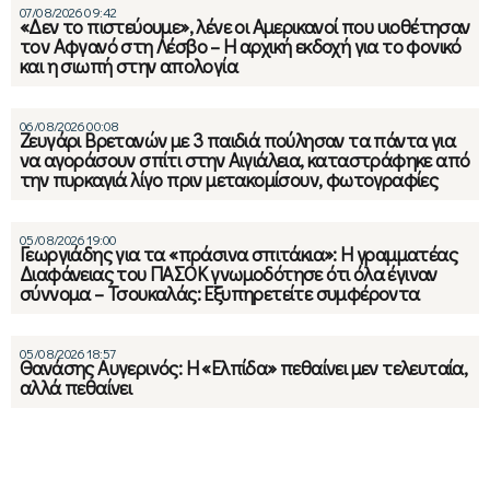
07/08/2026 09:42
«Δεν το πιστεύουμε», λένε οι Αμερικανοί που υιοθέτησαν
τον Αφγανό στη Λέσβο – Η αρχική εκδοχή για το φονικό
και η σιωπή στην απολογία
06/08/2026 00:08
Ζευγάρι Βρετανών με 3 παιδιά πούλησαν τα πάντα για
να αγοράσουν σπίτι στην Αιγιάλεια, καταστράφηκε από
την πυρκαγιά λίγο πριν μετακομίσουν, φωτογραφίες
05/08/2026 19:00
Γεωργιάδης για τα «πράσινα σπιτάκια»: Η γραμματέας
Διαφάνειας του ΠΑΣΟΚ γνωμοδότησε ότι όλα έγιναν
σύννομα – Τσουκαλάς: Εξυπηρετείτε συμφέροντα
05/08/2026 18:57
Θανάσης Αυγερινός: Η «Ελπίδα» πεθαίνει μεν τελευταία,
αλλά πεθαίνει