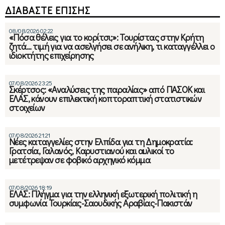
ΔΙΑΒΑΣΤΕ ΕΠΙΣΗΣ
08/08/2026 02:22
«Πόσα θέλεις για το κορίτσι;»: Τουρίστας στην Κρήτη
ζητά… τιμή για να ασελγήσει σε ανήλικη, τι καταγγέλλει ο
ιδιοκτήτης επιχείρησης
07/08/2026 23:25
Σκέρτσος: «Αναλύσεις της παραλίας» από ΠΑΣΟΚ και
ΕΛΑΣ, κάνουν επιλεκτική κοπτοραπτική στατιστικών
στοιχείων
07/08/2026 21:21
Νέες καταγγελίες στην Ελπίδα για τη Δημοκρατία:
Γρατσία, Γαλανός, Καρυστιανού και αυλικοί το
μετέτρεψαν σε φοβικό αρχηγικό κόμμα
07/08/2026 18:19
ΕΛΑΣ: Πλήγμα για την ελληνική εξωτερική πολιτική η
συμφωνία Τουρκίας-Σαουδικής Αραβίας-Πακιστάν