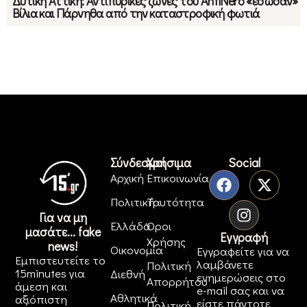
Δυτική Αττική: Αντιπυρικές ζώνες του AntiNero «έσωσαν»
Βίλια και Πάρνηθα από την καταστροφική φωτιά
Σύνδεσμοι
Χρήσιμα
Social
Αρχική
Επικοινωνία
Πολιτική
Ταυτότητα
Για να μη
Ελλάδα
Όροι
μασάτε... fake
Εγγραφή
Χρήσης
news!
Οικονομία
Εγγραφείτε για να
Εμπιστευτείτε το
λαμβάνετε
Πολιτική
15minutes για
Διεθνή
ενημερώσεις στο
Απορρήτου
άμεση και
e-mail σας και να
Αθλητικά
αξιόπιστη
είστε πάντοτε
Πολιτική