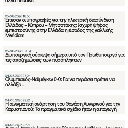
αλλά πεθαίνει
05/08/2026 18:55
Έπεσαν οι υπογραφές για την ηλεκτρική διασύνδεση
Ελλάδας – Κύπρου – Μητσοτάκης: Ισχυρή ψήφος
εμπιστοσύνης στην Ελλάδα η είσοδος της γαλλικής
Meridiam
05/08/2026 09:34
Διυπουργική σύσκεψη σήμερα υπό τον Πρωθυπουργό για
τις αποζημιώσεις των πυρόπληκτων
04/08/2026 23:24
Ολυμπιακός-Ναϊμέγκεν 0-0: Για να περάσει πρέπει να
αλλάξει…
04/08/2026 22:22
Η αινιγματική ανάρτηση του Θανάση Αυγερινού για την
Καρυστιανού: Το πραγματικό σχέδιο ήταν η απαγωγή
04/08/2026 22:21