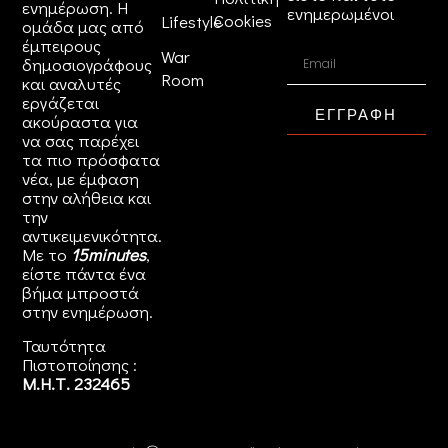
ενημέρωση. Η
ενημερωμένοι
Cookies
Lifestyle
ομάδα μας από
έμπειρους
War
δημοσιογράφους
Room
και αναλυτές
εργάζεται
ΕΓΓΡΑΦΗ
ακούραστα για
να σας παρέχει
τα πιο πρόσφατα
νέα, με έμφαση
στην αλήθεια και
την
αντικειμενικότητα.
Με το
15minutes
,
είστε πάντα ένα
βήμα μπροστά
στην
ενημέρωση
.
Ταυτότητα
Πιστοποίησης :
Μ.Η.Τ. 232465