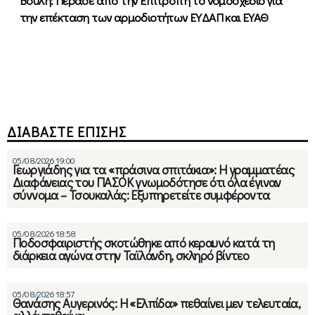
Βουλή: Πέρασε από την Επιτροπή το νομοσχέδιο για
την επέκταση των αρμοδιοτήτων ΕΥΔΑΠ και ΕΥΑΘ
ΔΙΑΒΑΣΤΕ ΕΠΙΣΗΣ
05/08/2026 19:00
Γεωργιάδης για τα «πράσινα σπιτάκια»: Η γραμματέας
Διαφάνειας του ΠΑΣΟΚ γνωμοδότησε ότι όλα έγιναν
σύννομα – Τσουκαλάς: Εξυπηρετείτε συμφέροντα
05/08/2026 18:58
Ποδοσφαιριστής σκοτώθηκε από κεραυνό κατά τη
διάρκεια αγώνα στην Ταϊλάνδη, σκληρό βίντεο
05/08/2026 18:57
Θανάσης Αυγερινός: Η «Ελπίδα» πεθαίνει μεν τελευταία,