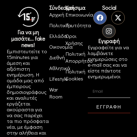
Σύνδεσμοι
Χρήσιμα
Social
Αρχική
Επικοινωνία
Πολιτική
Ταυτότητα
Για να μη
Ελλάδα
Όροι
μασάτε... fake
Εγγραφή
Χρήσης
news!
Οικονομία
Εγγραφείτε για να
Εμπιστευτείτε το
λαμβάνετε
Πολιτική
15minutes για
Διεθνή
ενημερώσεις στο
Απορρήτου
άμεση και
e-mail σας και να
Αθλητικά
αξιόπιστη
είστε πάντοτε
Πολιτική
ενημέρωση. Η
ενημερωμένοι
Cookies
Lifestyle
ομάδα μας από
έμπειρους
War
δημοσιογράφους
Room
και αναλυτές
εργάζεται
ΕΓΓΡΑΦΗ
ακούραστα για
να σας παρέχει
τα πιο πρόσφατα
νέα, με έμφαση
στην αλήθεια και