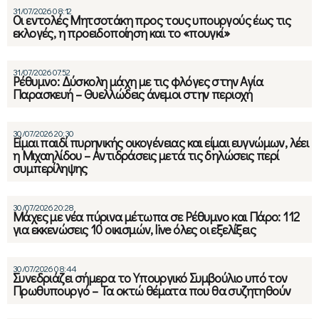
31/07/2026 08:12
Οι εντολές Μητσοτάκη προς τους υπουργούς έως τις
εκλογές, η προειδοποίηση και το «πουγκί»
31/07/2026 07:52
Ρέθυμνο: Δύσκολη μάχη με τις φλόγες στην Αγία
Παρασκευή – Θυελλώδεις άνεμοι στην περιοχή
30/07/2026 20:30
Είμαι παιδί πυρηνικής οικογένειας και είμαι ευγνώμων, λέει
η Μιχαηλίδου – Αντιδράσεις μετά τις δηλώσεις περί
συμπερίληψης
30/07/2026 20:28
Μάχες με νέα πύρινα μέτωπα σε Ρέθυμνο και Πάρο: 112
για εκκενώσεις 10 οικισμών, live όλες οι εξελίξεις
30/07/2026 08:44
Συνεδριάζει σήμερα το Υπουργικό Συμβούλιο υπό τον
Πρωθυπουργό – Τα οκτώ θέματα που θα συζητηθούν