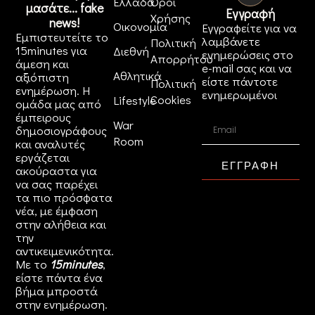
Ελλάδα
Όροι
μασάτε... fake
Εγγραφή
Χρήσης
news!
Οικονομία
Εγγραφείτε για να
Εμπιστευτείτε το
λαμβάνετε
Πολιτική
15minutes για
Διεθνή
ενημερώσεις στο
Απορρήτου
άμεση και
e-mail σας και να
Αθλητικά
αξιόπιστη
είστε πάντοτε
Πολιτική
ενημέρωση. Η
ενημερωμένοι
Cookies
Lifestyle
ομάδα μας από
έμπειρους
War
δημοσιογράφους
Room
και αναλυτές
εργάζεται
ΕΓΓΡΑΦΗ
ακούραστα για
να σας παρέχει
τα πιο πρόσφατα
νέα, με έμφαση
στην αλήθεια και
την
αντικειμενικότητα.
Με το
15minutes
,
είστε πάντα ένα
βήμα μπροστά
στην
ενημέρωση
.