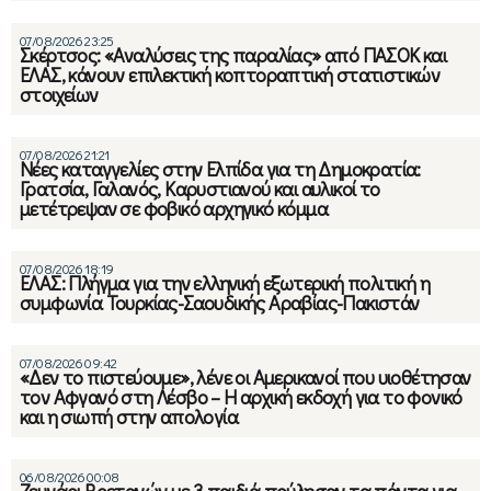
07/08/2026 23:25
Σκέρτσος: «Αναλύσεις της παραλίας» από ΠΑΣΟΚ και
ΕΛΑΣ, κάνουν επιλεκτική κοπτοραπτική στατιστικών
στοιχείων
07/08/2026 21:21
Νέες καταγγελίες στην Ελπίδα για τη Δημοκρατία:
Γρατσία, Γαλανός, Καρυστιανού και αυλικοί το
μετέτρεψαν σε φοβικό αρχηγικό κόμμα
07/08/2026 18:19
ΕΛΑΣ: Πλήγμα για την ελληνική εξωτερική πολιτική η
συμφωνία Τουρκίας-Σαουδικής Αραβίας-Πακιστάν
07/08/2026 09:42
«Δεν το πιστεύουμε», λένε οι Αμερικανοί που υιοθέτησαν
τον Αφγανό στη Λέσβο – Η αρχική εκδοχή για το φονικό
και η σιωπή στην απολογία
06/08/2026 00:08
Ζευγάρι Βρετανών με 3 παιδιά πούλησαν τα πάντα για