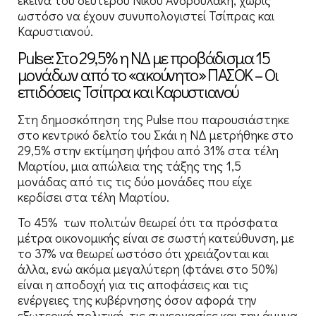
εκείνα του δεύτερου Νίκου Ανδρουλάκη, χωρίς
ωστόσο να έχουν συνυπολογιστεί Τσίπρας και
Καρυστιανού.
Pulse: Στο 29,5% η ΝΔ με προβάδισμα 15
μονάδων από το «ακούνητο» ΠΑΣΟΚ – Οι
επιδόσεις Τσίπρα και Καρυστιανού
Στη δημοσκόπηση της Pulse που παρουσιάστηκε
στο κεντρικό δελτίο του Σκάι η ΝΔ μετρήθηκε στο
29,5% στην εκτίμηση ψήφου από 31% στα τέλη
Μαρτίου, μια απώλεια της τάξης της 1,5
μονάδας από τις τις δύο μονάδες που είχε
κερδίσει στα τέλη Μαρτίου.
To 45% των πολιτών θεωρεί ότι τα πρόσφατα
μέτρα οικονομικής είναι σε σωστή κατεύθυνση, με
το 37% να θεωρεί ωστόσο ότι χρειάζονται και
άλλα, ενώ ακόμα μεγαλύτερη (φτάνει στο 50%)
είναι η αποδοχή για τις αποφάσεις και τις
ενέργειες της κυβέρνησης όσον αφορά την
εξωτερική πολιτική, τις συνεργασίες και την άμυνα