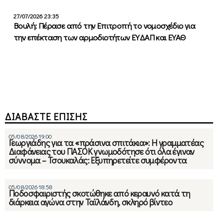
27/07/2026 23:35
Βουλή: Πέρασε από την Επιτροπή το νομοσχέδιο για
την επέκταση των αρμοδιοτήτων ΕΥΔΑΠ και ΕΥΑΘ
ΔΙΑΒΑΣΤΕ ΕΠΙΣΗΣ
05/08/2026 19:00
Γεωργιάδης για τα «πράσινα σπιτάκια»: Η γραμματέας
Διαφάνειας του ΠΑΣΟΚ γνωμοδότησε ότι όλα έγιναν
σύννομα – Τσουκαλάς: Εξυπηρετείτε συμφέροντα
05/08/2026 18:58
Ποδοσφαιριστής σκοτώθηκε από κεραυνό κατά τη
διάρκεια αγώνα στην Ταϊλάνδη, σκληρό βίντεο