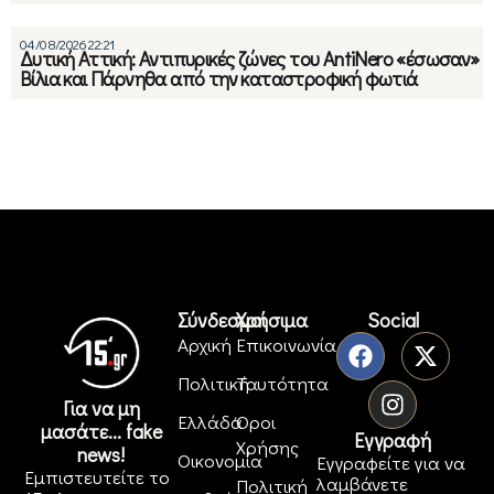
04/08/2026 22:21
Δυτική Αττική: Αντιπυρικές ζώνες του AntiNero «έσωσαν»
Βίλια και Πάρνηθα από την καταστροφική φωτιά
Σύνδεσμοι
Χρήσιμα
Social
Αρχική
Επικοινωνία
Πολιτική
Ταυτότητα
Για να μη
Ελλάδα
Όροι
μασάτε... fake
Εγγραφή
Χρήσης
news!
Οικονομία
Εγγραφείτε για να
Εμπιστευτείτε το
λαμβάνετε
Πολιτική