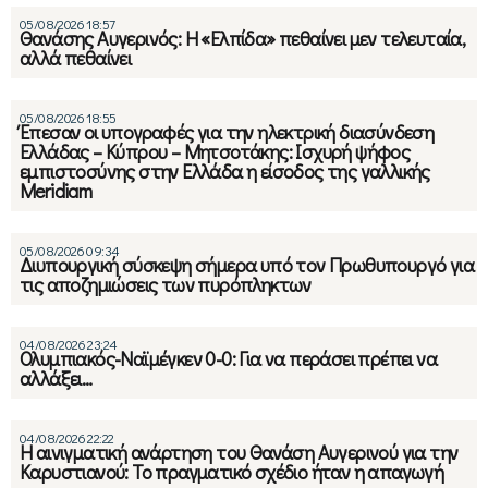
05/08/2026 18:57
Θανάσης Αυγερινός: Η «Ελπίδα» πεθαίνει μεν τελευταία,
αλλά πεθαίνει
05/08/2026 18:55
Έπεσαν οι υπογραφές για την ηλεκτρική διασύνδεση
Ελλάδας – Κύπρου – Μητσοτάκης: Ισχυρή ψήφος
εμπιστοσύνης στην Ελλάδα η είσοδος της γαλλικής
Meridiam
05/08/2026 09:34
Διυπουργική σύσκεψη σήμερα υπό τον Πρωθυπουργό για
τις αποζημιώσεις των πυρόπληκτων
04/08/2026 23:24
Ολυμπιακός-Ναϊμέγκεν 0-0: Για να περάσει πρέπει να
αλλάξει…
04/08/2026 22:22
Η αινιγματική ανάρτηση του Θανάση Αυγερινού για την
Καρυστιανού: Το πραγματικό σχέδιο ήταν η απαγωγή