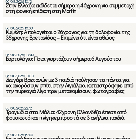
06/08/2026 10:12
Στην Ελλάδα εκδίδεται σήμερα η 46χρονη για συμμετοχή
στη φονική επίθεση στη Marfin
06/08/2026 10:03
Κυψέλη: Απολογείται ο 26χρονος για τη δολοφονία της
38χρονης Βρετανίδας – Επιμένει ότι είναι αθώος
06/08/2026 09:43
Εορτολόγιο: Ποιοι γιορτάζουν σήμερα 6 Αυγούστου
06/08/2026 00:08
Ζευγάρι Βρετανών με 3 παιδιά πούλησαν τα πάντα για
να αγοράσουν σπίτι στην Αιγιάλεια, καταστράφηκε από
την πυρκαγιά λίγο πριν μετακομίσουν, φωτογραφίες
05/08/2026 22:12
Τραγωδία στα Μάλια: 42χρονη Ολλανδέζα έπεσε από
φουσκωτό και πνίγηκε μπροστά σε 3 ανήλικα παιδιά
05/08/2026 19:00
Γεωργιάδης για τα «πράσινα σπιτάκια»: Η γραμματέας