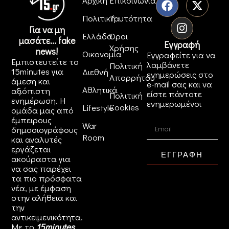
Αρχική
Επικοινωνία
Πολιτική
Ταυτότητα
Για να μη
Ελλάδα
Όροι
μασάτε... fake
Εγγραφή
Χρήσης
news!
Οικονομία
Εγγραφείτε για να
Εμπιστευτείτε το
λαμβάνετε
Πολιτική
15minutes για
Διεθνή
ενημερώσεις στο
Απορρήτου
άμεση και
e-mail σας και να
Αθλητικά
αξιόπιστη
είστε πάντοτε
Πολιτική
ενημέρωση. Η
ενημερωμένοι
Cookies
Lifestyle
ομάδα μας από
έμπειρους
War
δημοσιογράφους
Room
και αναλυτές
εργάζεται
ΕΓΓΡΑΦΗ
ακούραστα για
να σας παρέχει
τα πιο πρόσφατα
νέα, με έμφαση
στην αλήθεια και
την
αντικειμενικότητα.
Με το
15minutes
,