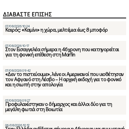
ΔΙΑΒΑΣΤΕ ΕΠΙΣΗΣ
07/08/2026 10:24
Καιρός: «Καμίνι» η χώρα, μελτέμια έως 8 μποφόρ
07/08/2026 10:17
Στον Εισαγγελέα σήμερα η 46χρονη που κατηγορείται
για τη φονική επίθεση στη Marfin
07/08/2026 09:42
«Δεν το πιστεύουμε», λένε οι Αμερικανοί που υιοθέτησαν
τον Αφγανό στη Λέσβο – Η αρχική εκδοχή για το φονικό
και η σιωπή στην απολογία
07/08/2026 09:27
Προφυλακίστηκαν ο δήμαρχος και άλλοι δύο για τη
μεγάλη φωτιά στη Βοιωτία
06/08/2026 10:12
Στην Ελλάδα εκδίδεται σήμερα η 46χρονη για συμμετοχή