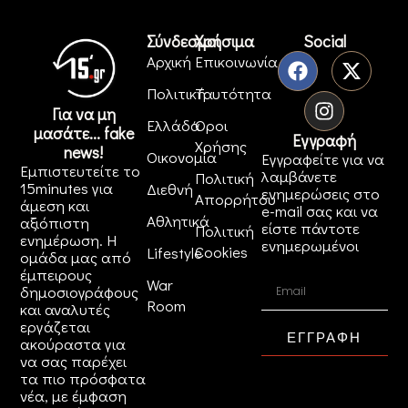
Σύνδεσμοι
Χρήσιμα
Social
Αρχική
Επικοινωνία
Πολιτική
Ταυτότητα
Για να μη
Ελλάδα
Όροι
μασάτε... fake
Εγγραφή
Χρήσης
news!
Οικονομία
Εγγραφείτε για να
Εμπιστευτείτε το
λαμβάνετε
Πολιτική
15minutes για
Διεθνή
ενημερώσεις στο
Απορρήτου
άμεση και
e-mail σας και να
Αθλητικά
αξιόπιστη
είστε πάντοτε
Πολιτική
ενημέρωση. Η
ενημερωμένοι
Cookies
Lifestyle
ομάδα μας από
έμπειρους
War
δημοσιογράφους
Room
και αναλυτές
εργάζεται
ΕΓΓΡΑΦΗ
ακούραστα για
να σας παρέχει
τα πιο πρόσφατα
νέα, με έμφαση