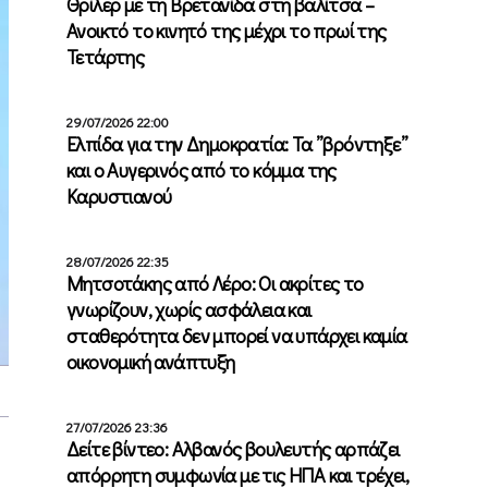
Θρίλερ με τη Βρετανίδα στη βαλίτσα –
Ανοικτό το κινητό της μέχρι το πρωί της
Τετάρτης
29/07/2026 22:00
Ελπίδα για την Δημοκρατία: Τα ”βρόντηξε”
και ο Αυγερινός από το κόμμα της
Καρυστιανού
28/07/2026 22:35
Μητσοτάκης από Λέρο: Οι ακρίτες το
γνωρίζουν, χωρίς ασφάλεια και
σταθερότητα δεν μπορεί να υπάρχει καμία
οικονομική ανάπτυξη
27/07/2026 23:36
Δείτε βίντεο: Αλβανός βουλευτής αρπάζει
απόρρητη συμφωνία με τις ΗΠΑ και τρέχει,