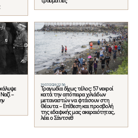
τραυματίες
ς
31/07/2026 22:56
οκάλυψε
Τραγωδία δίχως τέλος: 57 νεκροί
Ναζί –
κατά την απόπειρα χιλιάδων
ην
μεταναστών να φτάσουν στη
Θέουτα – Επίθεση και προσβολή
της εδαφικής μας ακεραιότητας,
λέει ο Σάντσεθ