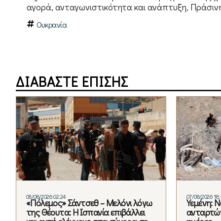
αγορά, ανταγωνιστικότητα και ανάπτυξη, Πράσινη
Ουκρανία
ΔΙΑΒΑΣΤΕ ΕΠΙΣΗΣ
08/08/2026 02:24
07/08/2026 18:
«Πόλεμος» Σάντσεθ – Μελόνι λόγω
Υεμένη: 
της Θέουτα: Η Ισπανία επιβάλλει
ανταρτών