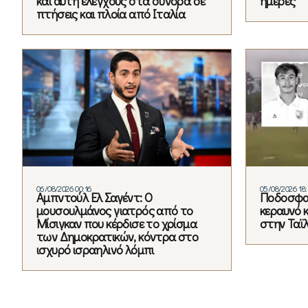
και αυτή ελέγχους στα σύνορα σε
ημέρες
πτήσεις και πλοία από Ιταλία
06/08/2026 00:16
05/08/2026 18
Αμπντούλ Ελ Σαγέντ: Ο
Ποδοσφα
μουσουλμάνος γιατρός από το
κεραυνό 
Μίσιγκαν που κέρδισε το χρίσμα
στην Ταϊ
των Δημοκρατικών, κόντρα στο
ισχυρό ισραηλινό λόμπι