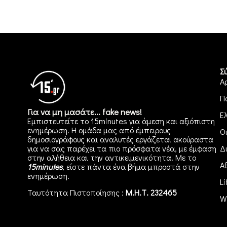
Σ
Α
Π
Για να μη μασάτε... fake news!
Ε
Εμπιστευτείτε το 15minutes για άμεση και αξιόπιστη
ενημέρωση. Η ομάδα μας από έμπειρους
Ο
δημοσιογράφους και αναλυτές εργάζεται ακούραστα
για να σας παρέχει τα πιο πρόσφατα νέα, με έμφαση
Δ
στην αλήθεια και την αντικειμενικότητα. Με το
Α
15minutes
, είστε πάντα ένα βήμα μπροστά στην
ενημέρωση
.
Li
Ταυτότητα Πιστοποίησης :
Μ.Η.Τ. 232465
W