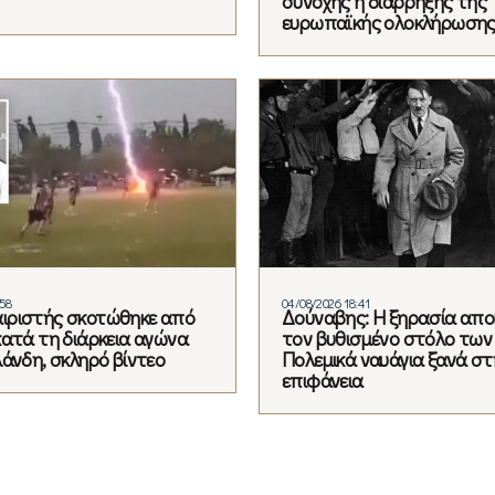
συνοχής ή διάρρηξης της
ευρωπαϊκής ολοκλήρωση
:58
04/08/2026 18:41
ιριστής σκοτώθηκε από
Δούναβης: Η ξηρασία απ
κατά τη διάρκεια αγώνα
τον βυθισμένο στόλο των 
λάνδη, σκληρό βίντεο
Πολεμικά ναυάγια ξανά στ
επιφάνεια