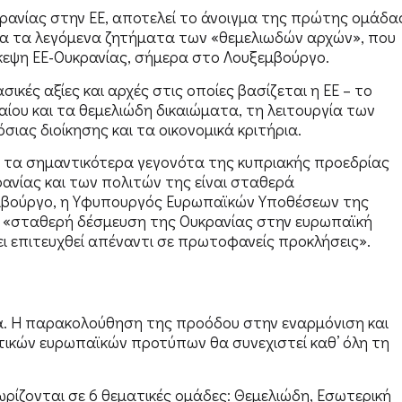
κρανίας στην ΕΕ, αποτελεί το άνοιγμα της πρώτης ομάδα
α τα λεγόμενα ζητήματα των «θεμελιωδών αρχών», που
εψη ΕΕ-Ουκρανίας, σήμερα στο Λουξεμβούργο.
ικές αξίες και αρχές στις οποίες βασίζεται η ΕΕ – το
αίου και τα θεμελιώδη δικαιώματα, τη λειτουργία των
ιας διοίκησης και τα οικονομικά κριτήρια.
ό τα σημαντικότερα γεγονότα της κυπριακής προεδρίας
ρανίας και των πολιτών της είναι σταθερά
μβούργο, η Υφυπουργός Ευρωπαϊκών Υποθέσεων της
η «σταθερή δέσμευση της Ουκρανίας στην ευρωπαϊκή
ι επιτευχθεί απέναντι σε πρωτοφανείς προκλήσεις».
ία. Η παρακολούθηση της προόδου στην εναρμόνιση και
τικών ευρωπαϊκών προτύπων θα συνεχιστεί καθ’ όλη τη
ρίζονται σε 6 θεματικές ομάδες: Θεμελιώδη, Εσωτερική