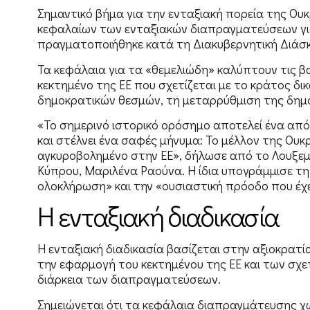
Σημαντικό βήμα για την ενταξιακή πορεία της Ου
κεφαλαίων των ενταξιακών διαπραγματεύσεων γι
πραγματοποιήθηκε κατά τη Διακυβερνητική Διάσκ
Τα κεφάλαια για τα «θεμελιώδη» καλύπτουν τις βασ
κεκτημένο της ΕΕ που σχετίζεται με το κράτος δικ
δημοκρατικών θεσμών, τη μεταρρύθμιση της δημόσ
«Το σημερινό ιστορικό ορόσημο αποτελεί ένα απ
και στέλνει ένα σαφές μήνυμα: Το μέλλον της Ουκ
αγκυροβολημένο στην ΕΕ», δήλωσε από το Λουξε
Κύπρου, Μαριλένα Ραούνα. Η ίδια υπογράμμισε τ
ολοκλήρωση» και την «ουσιαστική πρόοδο που έχε
Η ενταξιακή διαδικασία
Η ενταξιακή διαδικασία βασίζεται στην αξιοκρατ
την εφαρμογή του κεκτημένου της ΕΕ και των σχε
διάρκεια των διαπραγματεύσεων.
Σημειώνεται ότι τα κεφάλαια διαπραγμάτευσης χω