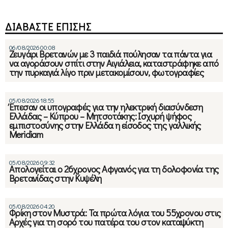
ΔΙΑΒΑΣΤΕ ΕΠΙΣΗΣ
06/08/2026 00:08
Ζευγάρι Βρετανών με 3 παιδιά πούλησαν τα πάντα για
να αγοράσουν σπίτι στην Αιγιάλεια, καταστράφηκε από
την πυρκαγιά λίγο πριν μετακομίσουν, φωτογραφίες
05/08/2026 18:55
Έπεσαν οι υπογραφές για την ηλεκτρική διασύνδεση
Ελλάδας – Κύπρου – Μητσοτάκης: Ισχυρή ψήφος
εμπιστοσύνης στην Ελλάδα η είσοδος της γαλλικής
Meridiam
05/08/2026 09:32
Απολογείται ο 26χρονος Αφγανός για τη δολοφονία της
Βρετανίδας στην Κυψέλη
05/08/2026 04:20
Φρίκη στον Μυστρά: Τα πρώτα λόγια του 55χρονου στις
Αρχές για τη σορό του πατέρα του στον καταψύκτη