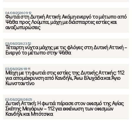
04/08/2026 09:12
Φωτιά στη Δυτική Αττική: Ακόμη ενεργό το μέτωπο από
Ψάθα προς Λούμπα, μάχη με διάσπαρτες εστίες και
αναζωπυρώσεις
03/08/2026 23:52
Τέταρτη νύχτα μάχης με τις φλόγες στη Δυτική Αττική –
Ενεργό το μέτωπο στην Ψάθα
03/08/2026 18:11
Μάχη με τη φωτιά στις εστίες της Δυτικής Αττικής: 112
για απομάκρυνση από Κανδήλι, Άνω Βλυχάδα και Άγιο
Κωνσταντίνο
03/08/2026 08:05
Δυτική Αττική: H φωτιά πέρασε στον οικισμό της Αγίας
Σκέπης Μεγάρων – 112 για εκκένωση των οικισμών
Κανδήλι και Μπότσικα