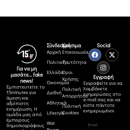
Σύνδεσμοι
Χρήσιμα
Social
Αρχική
Επικοινωνία
Πολιτική
Ταυτότητα
Για να μη
Ελλάδα
Όροι
μασάτε... fake
Εγγραφή
Χρήσης
news!
Οικονομία
Εγγραφείτε για να
Εμπιστευτείτε το
λαμβάνετε
Πολιτική
15minutes για
Διεθνή
ενημερώσεις στο
Απορρήτου
άμεση και
e-mail σας και να
Αθλητικά
αξιόπιστη
είστε πάντοτε
Πολιτική
ενημέρωση. Η
ενημερωμένοι
Cookies
Lifestyle
ομάδα μας από
έμπειρους
War
δημοσιογράφους
Room