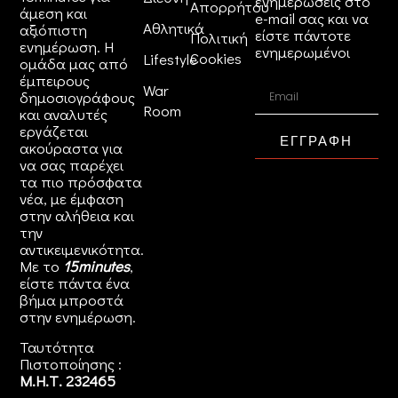
ενημερώσεις στο
Απορρήτου
άμεση και
e-mail σας και να
Αθλητικά
αξιόπιστη
είστε πάντοτε
Πολιτική
ενημέρωση. Η
ενημερωμένοι
Cookies
Lifestyle
ομάδα μας από
έμπειρους
War
δημοσιογράφους
Room
και αναλυτές
εργάζεται
ΕΓΓΡΑΦΗ
ακούραστα για
να σας παρέχει
τα πιο πρόσφατα
νέα, με έμφαση
στην αλήθεια και
την
αντικειμενικότητα.
Με το
15minutes
,
είστε πάντα ένα
βήμα μπροστά
στην
ενημέρωση
.
Ταυτότητα
Πιστοποίησης :
Μ.Η.Τ. 232465