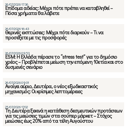
26/07/2026 17:36
Επίδομα αδείας: Μέχρι πότε πρέπει να καταβληθεί –
Πόσα χρήματα θα λάβετε
26/07/2026 16:43
Θερινές εκπτώσεις: Μέχρι πότε διαρκούν – Τι να
προσέξετε με τις προσφορές
26/07/2026 09:53
ESM: Η Ελλάδα πέρασε το “stress test” για το δημόσιο
χρέος – Προβλέπεται μείωση την επόμενη 10ετία και στο
δυσμενές σενάριο
26/07/2026 09:01
Ανοίγει αύριο, Δευτέρα, ο νέος εξωδικαστικός
μηχανισμός: Οι κρίσιμες λεπτομέρειες
25/07/2026 17:02
Τη Δευτέρα ξεκινά η κατάθεση δεσμευτικών προτάσεων
για τις μειώσεις τιμών στα σούπερ μάρκετ – Στόχος
μειώσεις έως 20% από τα τέλη Αυγούστου