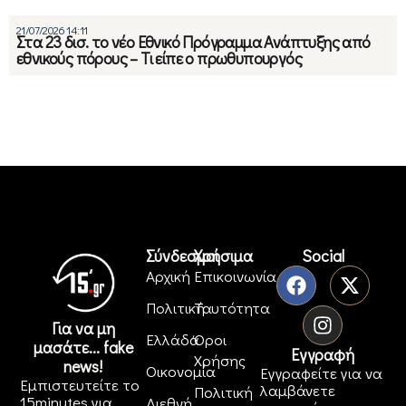
21/07/2026 14:11
Στα 23 δισ. το νέο Εθνικό Πρόγραμμα Ανάπτυξης από
εθνικούς πόρους – Τι είπε ο πρωθυπουργός
Σύνδεσμοι
Χρήσιμα
Social
Αρχική
Επικοινωνία
Πολιτική
Ταυτότητα
Για να μη
Ελλάδα
Όροι
μασάτε... fake
Εγγραφή
Χρήσης
news!
Οικονομία
Εγγραφείτε για να
Εμπιστευτείτε το
λαμβάνετε
Πολιτική
15minutes για
Διεθνή