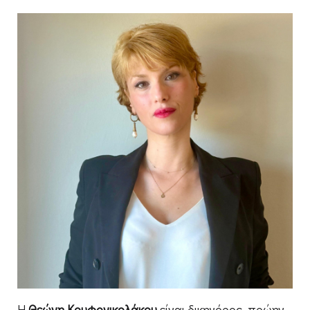
Η
Θεώνη Κουφονικολάκου
είναι δικηγόρος, πρώην