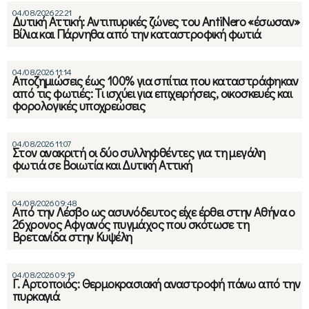
04/08/2026 22:21
Δυτική Αττική: Αντιπυρικές ζώνες του AntiNero «έσωσαν»
Βίλια και Πάρνηθα από την καταστροφική φωτιά
04/08/2026 11:14
Αποζημιώσεις έως 100% για σπίτια που καταστράφηκαν
από τις φωτιές: Τι ισχύει για επιχειρήσεις, οικοσκευές και
φορολογικές υποχρεώσεις
04/08/2026 11:07
Στον ανακριτή οι δύο συλληφθέντες για τη μεγάλη
φωτιά σε Βοιωτία και Δυτική Αττική
04/08/2026 09:48
Από την Λέσβο ως ασυνόδευτος είχε έρθει στην Αθήνα ο
26χρονος Αφγανός πυγμάχος που σκότωσε τη
Βρετανίδα στην Κυψέλη
04/08/2026 09:19
Γ. Αρτοποιός: Θερμοκρασιακή αναστροφή πάνω από την
πυρκαγιά