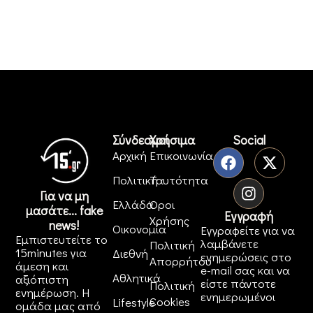
Σύνδεσμοι
Χρήσιμα
Social
Αρχική
Επικοινωνία
Πολιτική
Ταυτότητα
Για να μη
Ελλάδα
Όροι
μασάτε... fake
Εγγραφή
Χρήσης
news!
Οικονομία
Εγγραφείτε για να
Εμπιστευτείτε το
λαμβάνετε
Πολιτική
15minutes για
Διεθνή
ενημερώσεις στο
Απορρήτου
άμεση και
e-mail σας και να
Αθλητικά
αξιόπιστη
είστε πάντοτε
Πολιτική
ενημέρωση. Η
ενημερωμένοι
Cookies
Lifestyle
ομάδα μας από