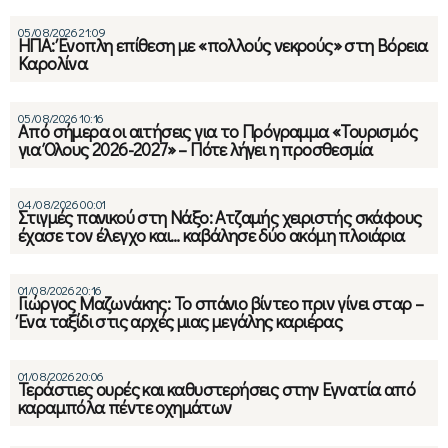
05/08/2026 21:09
ΗΠΑ: Ένοπλη επίθεση με «πολλούς νεκρούς» στη Βόρεια
Καρολίνα
05/08/2026 10:16
Από σήμερα οι αιτήσεις για το Πρόγραμμα «Τουρισμός
για Όλους 2026-2027» – Πότε λήγει η προσθεσμία
04/08/2026 00:01
Στιγμές πανικού στη Νάξο: Ατζαμής χειριστής σκάφους
έχασε τον έλεγχο και… καβάλησε δύο ακόμη πλοιάρια
01/08/2026 20:16
Γιώργος Μαζωνάκης: Το σπάνιο βίντεο πριν γίνει σταρ –
Ένα ταξίδι στις αρχές μιας μεγάλης καριέρας
01/08/2026 20:06
Τεράστιες ουρές και καθυστερήσεις στην Εγνατία από
καραμπόλα πέντε οχημάτων