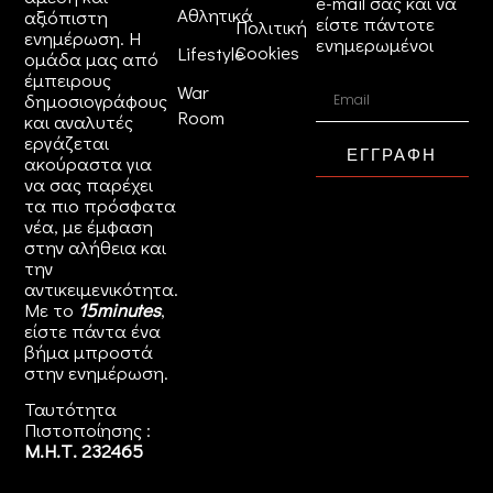
e-mail σας και να
Αθλητικά
αξιόπιστη
είστε πάντοτε
Πολιτική
ενημέρωση. Η
ενημερωμένοι
Cookies
Lifestyle
ομάδα μας από
έμπειρους
War
δημοσιογράφους
Room
και αναλυτές
εργάζεται
ΕΓΓΡΑΦΗ
ακούραστα για
να σας παρέχει
τα πιο πρόσφατα
νέα, με έμφαση
στην αλήθεια και
την
αντικειμενικότητα.
Με το
15minutes
,
είστε πάντα ένα
βήμα μπροστά
στην
ενημέρωση
.
Ταυτότητα
Πιστοποίησης :
Μ.Η.Τ. 232465