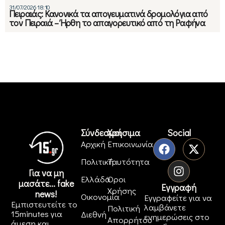
31/07/2026 18:10
Πειραιάς: Κανονικά τα απογευματινά δρομολόγια από
τον Πειραιά – Ήρθη το απαγορευτικό από τη Ραφήνα
Σύνδεσμοι
Χρήσιμα
Social
Αρχική
Επικοινωνία
Πολιτική
Ταυτότητα
Για να μη
Ελλάδα
Όροι
μασάτε... fake
Εγγραφή
Χρήσης
news!
Οικονομία
Εγγραφείτε για να
Εμπιστευτείτε το
λαμβάνετε
Πολιτική
15minutes για
Διεθνή
ενημερώσεις στο
Απορρήτου
άμεση και