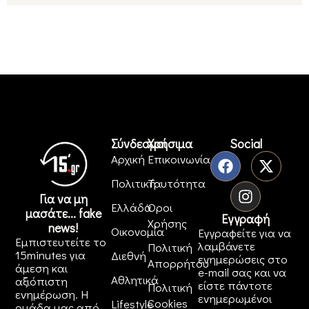
Σύνδεσμοι
Χρήσιμα
Social
Αρχική
Επικοινωνία
Πολιτική
Ταυτότητα
Για να μη
Ελλάδα
Όροι
μασάτε... fake
Εγγραφή
Χρήσης
news!
Οικονομία
Εγγραφείτε για να
Εμπιστευτείτε το
λαμβάνετε
Πολιτική
15minutes για
Διεθνή
ενημερώσεις στο
Απορρήτου
άμεση και
e-mail σας και να
Αθλητικά
αξιόπιστη
είστε πάντοτε
Πολιτική
ενημέρωση. Η
ενημερωμένοι
Cookies
Lifestyle
ομάδα μας από