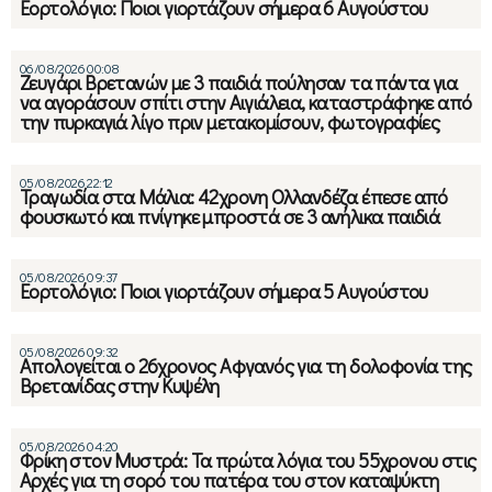
Εορτολόγιο: Ποιοι γιορτάζουν σήμερα 6 Αυγούστου
06/08/2026 00:08
Ζευγάρι Βρετανών με 3 παιδιά πούλησαν τα πάντα για
να αγοράσουν σπίτι στην Αιγιάλεια, καταστράφηκε από
την πυρκαγιά λίγο πριν μετακομίσουν, φωτογραφίες
05/08/2026 22:12
Τραγωδία στα Μάλια: 42χρονη Ολλανδέζα έπεσε από
φουσκωτό και πνίγηκε μπροστά σε 3 ανήλικα παιδιά
05/08/2026 09:37
Εορτολόγιο: Ποιοι γιορτάζουν σήμερα 5 Αυγούστου
05/08/2026 09:32
Απολογείται ο 26χρονος Αφγανός για τη δολοφονία της
Βρετανίδας στην Κυψέλη
05/08/2026 04:20
Φρίκη στον Μυστρά: Τα πρώτα λόγια του 55χρονου στις
Αρχές για τη σορό του πατέρα του στον καταψύκτη