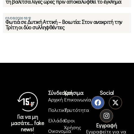
τη βαλίτσα λίγες ώρες πριν αποκαλυφθεί το έγκλημα
03/08/2026 18:12
Φωτιά σε Δυτική Αττική – Βοιωτία: Στον ανακριτή την
Τρίτη οι δύο συλληφθέντες
Σύνδεσμοι
Χρήσιμα
Social
Αρχική
Επικοινωνία
Πολιτική
Ταυτότητα
Για να μη
Ελλάδα
Όροι
μασάτε... fake
Εγγραφή
Χρήσης
news!
Οικονομία
Εγγραφείτε για να