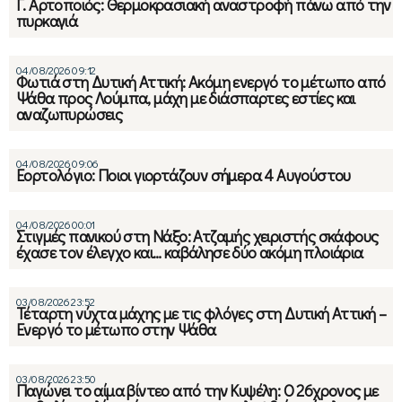
Γ. Αρτοποιός: Θερμοκρασιακή αναστροφή πάνω από την
πυρκαγιά
04/08/2026 09:12
Φωτιά στη Δυτική Αττική: Ακόμη ενεργό το μέτωπο από
Ψάθα προς Λούμπα, μάχη με διάσπαρτες εστίες και
αναζωπυρώσεις
04/08/2026 09:06
Εορτολόγιο: Ποιοι γιορτάζουν σήμερα 4 Αυγούστου
04/08/2026 00:01
Στιγμές πανικού στη Νάξο: Ατζαμής χειριστής σκάφους
έχασε τον έλεγχο και… καβάλησε δύο ακόμη πλοιάρια
03/08/2026 23:52
Τέταρτη νύχτα μάχης με τις φλόγες στη Δυτική Αττική –
Ενεργό το μέτωπο στην Ψάθα
03/08/2026 23:50
Παγώνει το αίμα βίντεο από την Κυψέλη: Ο 26χρονος με