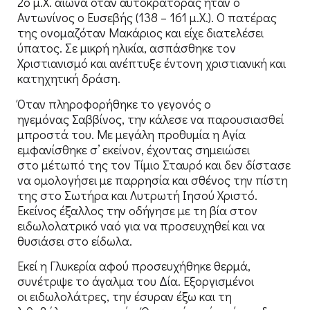
2ο μ.Χ. αιωνα όταν αυτοκράτορας ήταν ο
Αντωνίνος ο Ευσεβής (138 – 161 μ.Χ.). Ο πατέρας
της ονομαζόταν Μακάριος και είχε διατελέσει
ύπατος. Σε μικρή ηλικία, ασπάσθηκε τον
Χριστιανισμό και ανέπτυξε έντονη χριστιανική και
κατηχητική δράση.
Όταν πληροφορήθηκε το γεγονός ο
ηγεμόνας Σαββίνος, την κάλεσε να παρουσιασθεί
μπροστά του. Με μεγάλη προθυμία η Αγία
εμφανίσθηκε σ’ εκείνον, έχοντας σημειώσει
στο μέτωπό της τον Τίμιο Σταυρό και δεν δίστασε
να ομολογήσει με παρρησία και σθένος την πίστη
της στο Σωτήρα και Λυτρωτή Ιησού Χριστό.
Εκείνος έξαλλος την οδήγησε με τη βία στον
ειδωλολατρικό ναό για να προσευχηθεί και να
θυσιάσει στο είδωλα.
Εκεί η Γλυκερία αφού προσευχήθηκε θερμά,
συνέτριψε το άγαλμα του Δία. Εξοργισμένοι
οι ειδωλολάτρες, την έσυραν έξω και τη