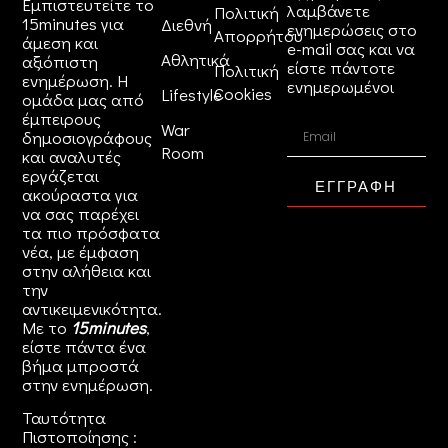
Εμπιστευτείτε το
λαμβάνετε
Πολιτική
15minutes για
Διεθνή
ενημερώσεις στο
Απορρήτου
άμεση και
e-mail σας και να
Αθλητικά
αξιόπιστη
είστε πάντοτε
Πολιτική
ενημέρωση. Η
ενημερωμένοι
Cookies
Lifestyle
ομάδα μας από
έμπειρους
War
δημοσιογράφους
Room
και αναλυτές
εργάζεται
ΕΓΓΡΑΦΗ
ακούραστα για
να σας παρέχει
τα πιο πρόσφατα
νέα, με έμφαση
στην αλήθεια και
την
αντικειμενικότητα.
Με το
15minutes
,
είστε πάντα ένα
βήμα μπροστά
στην
ενημέρωση
.
Ταυτότητα
Πιστοποίησης :