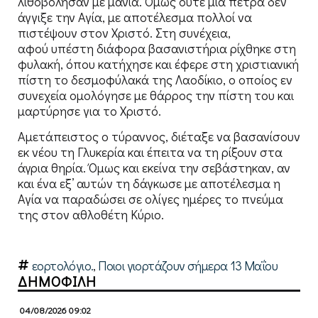
λιθοβόλησαν με μανία. Όμως ούτε μία πέτρα δεν
άγγιξε την Αγία, με αποτέλεσμα πολλοί να
πιστέψουν στον Χριστό. Στη συνέχεια,
αφού υπέστη διάφορα βασανιστήρια ρίχθηκε στη
φυλακή, όπου κατήχησε και έφερε στη χριστιανική
πίστη το δεσμοφύλακά της Λαοδίκιο, ο οποίος εν
συνεχεία ομολόγησε με θάρρος την πίστη του και
μαρτύρησε για το Χριστό.
Αμετάπειστος ο τύραννος, διέταξε να βασανίσουν
εκ νέου τη Γλυκερία και έπειτα να τη ρίξουν στα
άγρια θηρία. Όμως και εκείνα την σεβάστηκαν, αν
και ένα εξ’ αυτών τη δάγκωσε με αποτέλεσμα η
Αγία να παραδώσει σε ολίγες ημέρες το πνεύμα
της στον αθλοθέτη Κύριο.
εορτολόγιο.
,
Ποιοι γιορτάζουν σήμερα 13 Μαΐου
ΔΗΜΟΦΙΛΗ
04/08/2026 09:02