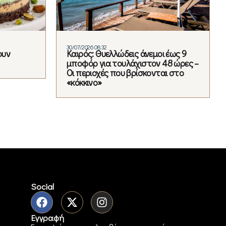
30/07/2026 08:32
ουν
Καιρός: Θυελλώδεις άνεμοι έως 9
μποφόρ για τουλάχιστον 48 ώρες –
Οι περιοχές που βρίσκονται στο
«κόκκινο»
Social
Εγγραφή