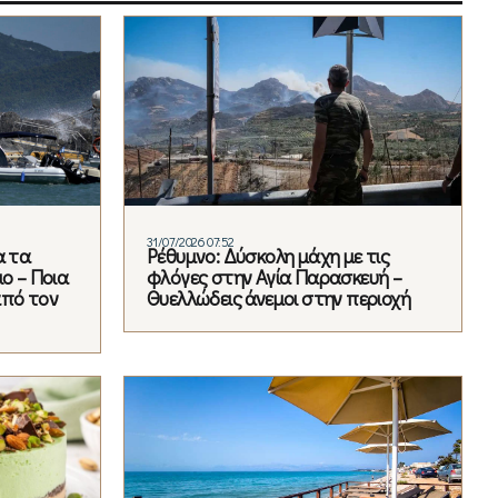
31/07/2026 07:52
α τα
Ρέθυμνο: Δύσκολη μάχη με τις
ο – Ποια
φλόγες στην Αγία Παρασκευή –
από τον
Θυελλώδεις άνεμοι στην περιοχή