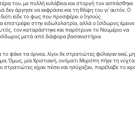
πατέρα του, με πολλή ευλάβεια και στοργή τον ασπάσθηκε
λά δεν άργησε να εκφράσει και τη θλίψη του γι’ αυτόν. Ο
 διότι είδε το φως που προσφέρει ο Ιησούς
 επιστρέψει στην ειδωλολατρία, αλλά ο Ισίδωρος έμεινε
αυτός, τον καταράστηκε και παρότρυνε το Νουμέριο να
 Ισίδωρος μετά από διάφορα βασανιστήρια
α το φάνε τα όρνεα, λίγοι δε στρατιώτες φύλαγαν εκεί, μη
ώμα. Όμως, μία Χριστιανή, ονόματι Μυρόπη πήγε τη νύχτα
οι στρατιώτες είχαν πέσει και ησύχαζαν, παρέλαβε το ιερ