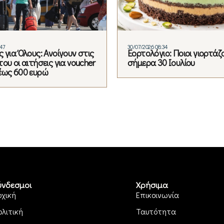
:47
30/07/2026 08:34
 για Όλους: Ανοίγουν στις
Εορτολόγιο: Ποιοι γιορτάζ
ου οι αιτήσεις για voucher
σήμερα 30 Ιουλίου
έως 600 ευρώ
ύνδεσμοι
Χρήσιμα
ρχική
Επικοινωνία
ολιτική
Ταυτότητα