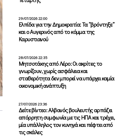
29/07/2026 22:00
Ελπίδα για την Δημοκρατία: Τα ”βρόντηξε”
και ο Αυγερινός από το κόμμα της
Καρυστιανού
28/07/2026 22:35
Μητσοτάκης από Λέρο: Οι ακρίτες το
γνωρίζουν, χωρίς ασφάλεια και
σταθερότητα δεν μπορεί να υπάρχει καμία
οικονομική ανάπτυξη
27/07/2026 23:36
Δείτε βίντεο: Αλβανός βουλευτής αρπάζει
απόρρητη συμφωνία με τις ΗΠΑ και τρέχει,
μία υπάλληλος τον κυνηγά και πέφτει από
τις σκάλες