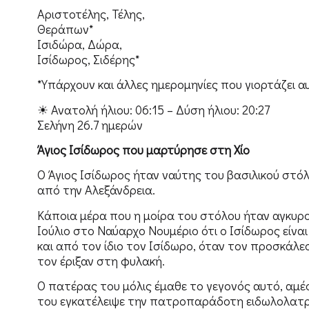
Αριστοτέλης, Τέλης,
Θεράπων*
Ισιδώρα, Δώρα,
Ισίδωρος, Σιδέρης*
*Υπάρχουν και άλλες ημερομηνίες που γιορτάζει α
☀ Ανατολή ήλιου: 06:15 – Δύση ήλιου: 20:27
Σελήνη 26.7 ημερών
Άγιος Ισίδωρος που μαρτύρησε στη Χίο
Ο Άγιος Ισίδωρος ήταν ναύτης του βασιλικού στό
από την Αλεξάνδρεια.
Κάποια μέρα που η μοίρα του στόλου ήταν αγκυρ
Ιούλιο στο Ναύαρχο Νουμέριο ότι ο Ισίδωρος είναι
και από τον ίδιο τον Ισίδωρο, όταν τον προσκάλε
τον έριξαν στη φυλακή.
Ο πατέρας του μόλις έμαθε το γεγονός αυτό, αμέσω
του εγκατέλειψε την πατροπαράδοτη ειδωλολατρι