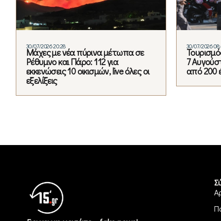
30/07/2026 20:28
30/07/2026 08
Μάχες με νέα πύρινα μέτωπα σε
Τουρισμός
Ρέθυμνο και Πάρο: 112 για
7 Αυγούστ
εκκενώσεις 10 οικισμών, live όλες οι
από 200 
εξελίξεις
Σ
Α
Π