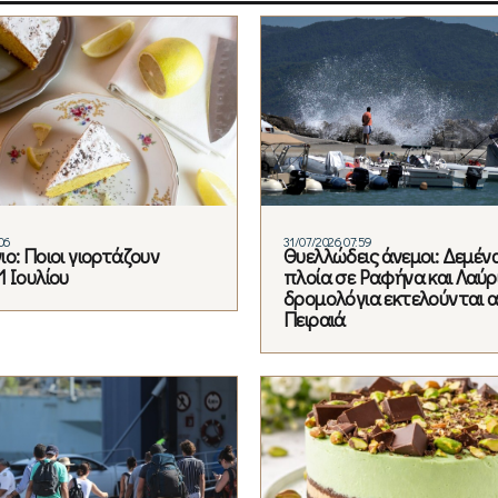
06
31/07/2026 07:59
ο: Ποιοι γιορτάζουν
Θυελλώδεις άνεμοι: Δεμέν
 Ιουλίου
πλοία σε Ραφήνα και Λαύρι
δρομολόγια εκτελούνται 
Πειραιά