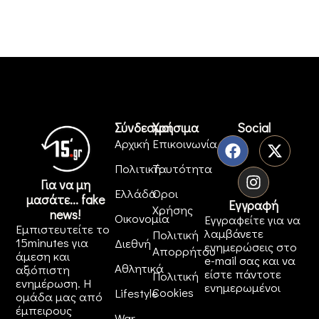
Σύνδεσμοι
Χρήσιμα
Social
Αρχική
Επικοινωνία
Πολιτική
Ταυτότητα
Για να μη
Ελλάδα
Όροι
μασάτε... fake
Εγγραφή
Χρήσης
news!
Οικονομία
Εγγραφείτε για να
Εμπιστευτείτε το
λαμβάνετε
Πολιτική
15minutes για
Διεθνή
ενημερώσεις στο
Απορρήτου
άμεση και
e-mail σας και να
Αθλητικά
αξιόπιστη
είστε πάντοτε
Πολιτική
ενημέρωση. Η
ενημερωμένοι
Cookies
Lifestyle
ομάδα μας από
έμπειρους
War