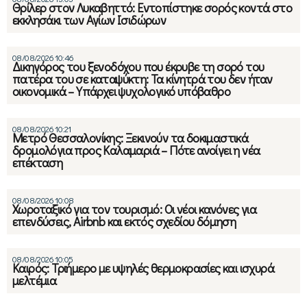
Θρίλερ στον Λυκαβηττό: Εντοπίστηκε σορός κοντά στο
εκκλησάκι των Αγίων Ισιδώρων
08/08/2026 10:46
Δικηγόρος του ξενοδόχου που έκρυβε τη σορό του
πατέρα του σε καταψύκτη: Τα κίνητρά του δεν ήταν
οικονομικά – Υπάρχει ψυχολογικό υπόβαθρο
08/08/2026 10:21
Μετρό Θεσσαλονίκης: Ξεκινούν τα δοκιμαστικά
δρομολόγια προς Καλαμαριά – Πότε ανοίγει η νέα
επέκταση
08/08/2026 10:08
Χωροταξικό για τον τουρισμό: Οι νέοι κανόνες για
επενδύσεις, Airbnb και εκτός σχεδίου δόμηση
08/08/2026 10:05
Καιρός: Τριήμερο με υψηλές θερμοκρασίες και ισχυρά
μελτέμια