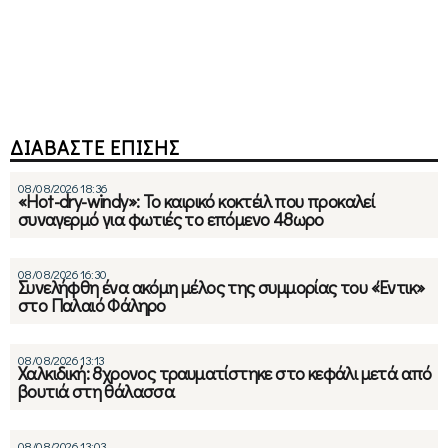
ΔΙΑΒΑΣΤΕ ΕΠΙΣΗΣ
08/08/2026 18:36
«Hot-dry-windy»: Το καιρικό κοκτέιλ που προκαλεί
συναγερμό για φωτιές το επόμενο 48ωρο
08/08/2026 16:30
Συνελήφθη ένα ακόμη μέλος της συμμορίας του «Έντικ»
στο Παλαιό Φάληρο
08/08/2026 13:13
Χαλκιδική: 8χρονος τραυματίστηκε στο κεφάλι μετά από
βουτιά στη θάλασσα
08/08/2026 13:03