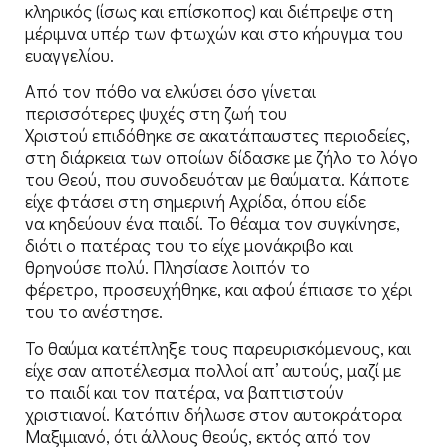
κληρικός (ίσως και επίσκοπος) και διέπρεψε στη
μέριμνα υπέρ των φτωχών και στο κήρυγμα του
ευαγγελίου.
Από τον πόθο να ελκύσει όσο γίνεται
περισσότερες ψυχές στη ζωή του
Χριστού επιδόθηκε σε ακατάπαυστες περιοδείες,
στη διάρκεια των οποίων δίδασκε με ζήλο το λόγο
του Θεού, που συνοδευόταν με θαύματα. Κάποτε
είχε φτάσει στη σημερινή Αχρίδα, όπου είδε
να κηδεύουν ένα παιδί. Το θέαμα τον συγκίνησε,
διότι ο πατέρας του το είχε μονάκριβο και
θρηνούσε πολύ. Πλησίασε λοιπόν το
φέρετρο, προσευχήθηκε, και αφού έπιασε το χέρι
του το ανέστησε.
Το θαύμα κατέπληξε τους παρευρισκόμενους, και
είχε σαν αποτέλεσμα πολλοί απ’ αυτούς, μαζί με
το παιδί και τον πατέρα, να βαπτιστούν
χριστιανοί. Κατόπιν δήλωσε στον αυτοκράτορα
Μαξιμιανό, ότι άλλους θεούς, εκτός από τον