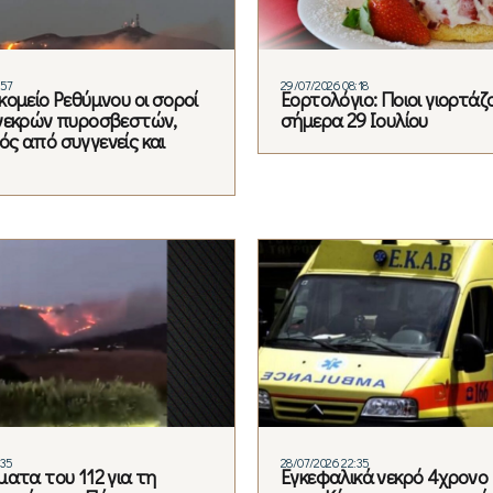
:57
29/07/2026 08:18
κομείο Ρεθύμνου οι σοροί
Εορτολόγιο: Ποιοι γιορτάζ
νεκρών πυροσβεστών,
σήμερα 29 Ιουλίου
ς από συγγενείς και
:35
28/07/2026 22:35
ματα του 112 για τη
Εγκεφαλικά νεκρό 4χρονο 