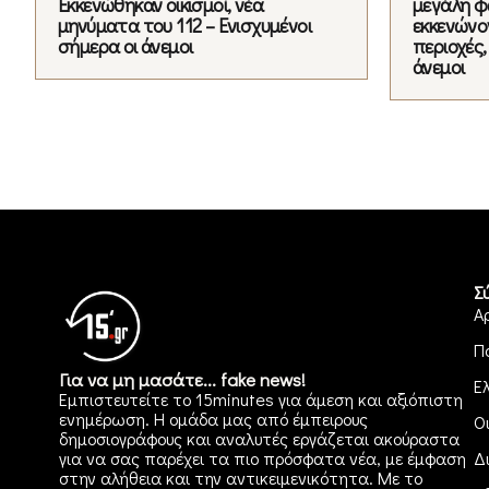
Εκκενώθηκαν οικισμοί, νέα
μεγάλη φ
μηνύματα του 112 – Ενισχυμένοι
εκκενώνο
σήμερα οι άνεμοι
περιοχές,
άνεμοι
Σ
Α
Π
Για να μη μασάτε... fake news!
Ε
Εμπιστευτείτε το 15minutes για άμεση και αξιόπιστη
ενημέρωση. Η ομάδα μας από έμπειρους
Ο
δημοσιογράφους και αναλυτές εργάζεται ακούραστα
για να σας παρέχει τα πιο πρόσφατα νέα, με έμφαση
Δ
στην αλήθεια και την αντικειμενικότητα. Με το