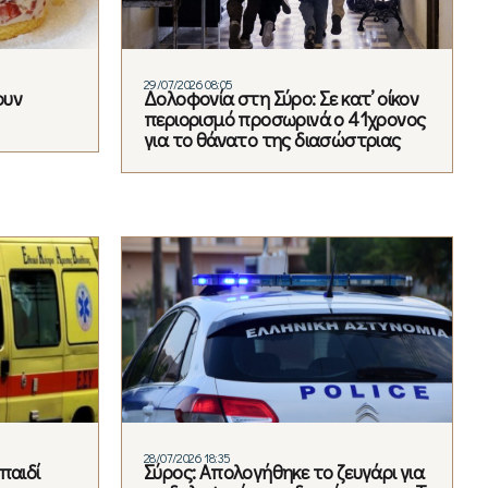
29/07/2026 08:05
ουν
Δολοφονία στη Σύρο: Σε κατ’ οίκον
περιορισμό προσωρινά ο 41χρονος
για το θάνατο της διασώστριας
28/07/2026 18:35
παιδί
Σύρος: Απολογήθηκε το ζευγάρι για