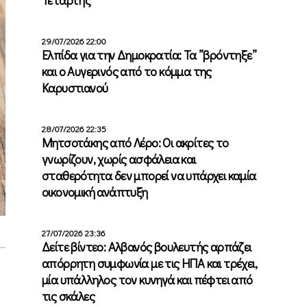
29/07/2026 22:00
Ελπίδα για την Δημοκρατία: Τα ”βρόντηξε”
και ο Αυγερινός από το κόμμα της
Καρυστιανού
28/07/2026 22:35
Μητσοτάκης από Λέρο: Οι ακρίτες το
γνωρίζουν, χωρίς ασφάλεια και
σταθερότητα δεν μπορεί να υπάρχει καμία
οικονομική ανάπτυξη
27/07/2026 23:36
Δείτε βίντεο: Αλβανός βουλευτής αρπάζει
απόρρητη συμφωνία με τις ΗΠΑ και τρέχει,
μία υπάλληλος τον κυνηγά και πέφτει από
τις σκάλες