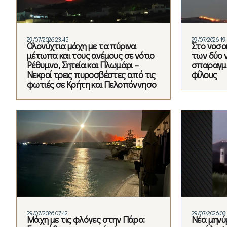
29/07/2026 23:45
29/07/2026 19
Ολονύχτια μάχη με τα πύρινα
Στο νοσο
μέτωπα και τους ανέμους σε νότιο
των δύο 
Ρέθυμνο, Σητεία και Πλωμάρι –
σπαραγμό
Νεκροί τρεις πυροσβέστες από τις
φίλους
φωτιές σε Κρήτη και Πελοπόννησο
29/07/2026 07:42
29/07/2026 03
Μάχη με τις φλόγες στην Πάρο:
Νέα μηνύ