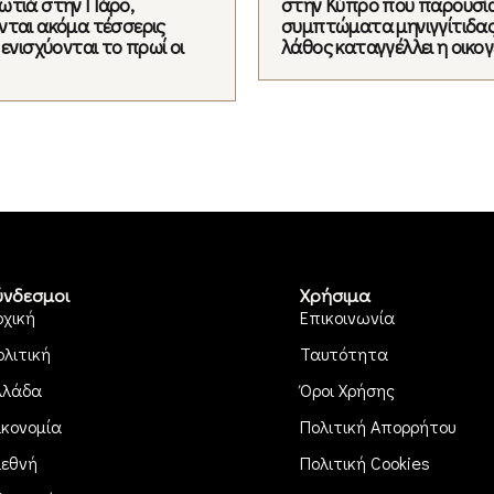
ωτιά στην Πάρο,
στην Κύπρο που παρουσί
νται ακόμα τέσσερις
συμπτώματα μηνιγγίτιδας,
 ενισχύονται το πρωί οι
λάθος καταγγέλλει η οικογ
ύνδεσμοι
Χρήσιμα
ρχική
Επικοινωνία
ολιτική
Ταυτότητα
λλάδα
Όροι Χρήσης
ικονομία
Πολιτική Απορρήτου
ιεθνή
Πολιτική Cookies