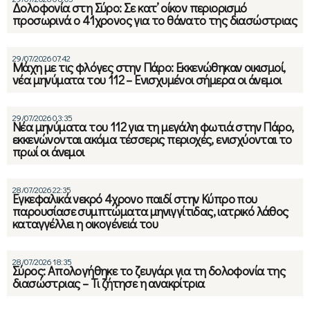
Δολοφονία στη Σύρο: Σε κατ’ οίκον περιορισμό
προσωρινά ο 41χρονος για το θάνατο της διασώστριας
29/07/2026 07:42
Μάχη με τις φλόγες στην Πάρο: Εκκενώθηκαν οικισμοί,
νέα μηνύματα του 112 – Ενισχυμένοι σήμερα οι άνεμοι
29/07/2026 03:35
Νέα μηνύματα του 112 για τη μεγάλη φωτιά στην Πάρο,
εκκενώνονται ακόμα τέσσερις περιοχές, ενισχύονται το
πρωί οι άνεμοι
28/07/2026 22:35
Εγκεφαλικά νεκρό 4χρονο παιδί στην Κύπρο που
παρουσίασε συμπτώματα μηνιγγίτιδας, ιατρικό λάθος
καταγγέλλει η οικογένειά του
28/07/2026 18:35
Σύρος: Απολογήθηκε το ζευγάρι για τη δολοφονία της
διασώστριας – Τι ζήτησε η ανακρίτρια