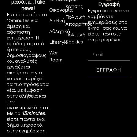
μασάτε... fake
Εγγραφή
Χρήσης
news!
Οικονομία
Εγγραφείτε για να
Εμπιστευτείτε το
λαμβάνετε
Πολιτική
15minutes για
Διεθνή
ενημερώσεις στο
Απορρήτου
άμεση και
e-mail σας και να
Αθλητικά
αξιόπιστη
είστε πάντοτε
Πολιτική
ενημέρωση. Η
ενημερωμένοι
Cookies
Lifestyle
ομάδα μας από
έμπειρους
War
δημοσιογράφους
Room
και αναλυτές
εργάζεται
ΕΓΓΡΑΦΗ
ακούραστα για
να σας παρέχει
τα πιο πρόσφατα
νέα, με έμφαση
στην αλήθεια και
την
αντικειμενικότητα.
Με το
15minutes
,
είστε πάντα ένα
βήμα μπροστά
στην
ενημέρωση
.