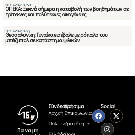
28/07/2026 07:58
ΟΠΕΚΑ: Ξεκινά σήμερα η καταβολή των βοηθημάτων σε
τρίτεκνες και πολύτεκνες οικογένειες
28/07/2026 07:27
Θεσσαλονίκη: Γυναίκα εισέβαλε με ρόπαλο του
μπέιζμπολ σε κατάστημα ψιλικών
Σύνδεσμοι
Χρήσιμα
Social
Αρχική
Επικοινωνία
Πολιτική
Ταυτότητα
Για να μη
Ελλάδα
Όροι