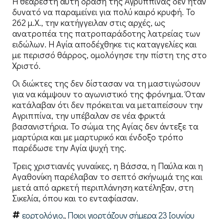
Η θεάρεστη αυτή δράση της Αγρυππίνας δεν ήταν
δυνατό να παραμείνει για πολύ καιρό κρυφή. Το
262 μ.Χ., την κατήγγειλαν στις αρχές, ως
ανατροπέα της πατροπαράδοτης λατρείας των
ειδώλων. Η Αγία αποδέχθηκε τις καταγγελίες και
με περισσό θάρρος, ομολόγησε την πίστη της στο
Χριστό.
Οι διώκτες της δεν δίστασαν να τη μαστιγώσουν
για να κάμψουν το αγωνιστικό της φρόνημα. Όταν
κατάλαβαν ότι δεν πρόκειται να μεταπείσουν την
Αγριππίνα, την υπέβαλαν σε νέα φρικτά
βασανιστήρια. Το σώμα της Αγίας δεν άντεξε τα
μαρτύρια και με μαρτυρικό και ένδοξο τρόπο
παρέδωσε την Αγία ψυχή της.
Τρεις χριστιανές γυναίκες, η Βάσσα, η Παύλα και η
Αγαθονίκη παρέλαβαν το σεπτό σκήνωμά της και
μετά από αρκετή περιπλάνηση κατέληξαν, στη
Σικελία, όπου και το ενταφίασαν.
εορτολόγιο.
,
Ποιοι γιορτάζουν σήμερα 23 Ιουνίου