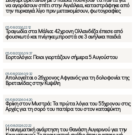
να αγοράσουν σπίτι στην Αιγιάλεια, καταστράφηκε από
την πυρκαγιά λίγο πριν μετακομίσουν, φωτογραφίες
05/08/2026 22:12
Τραγωδία στα Μάλια: 42χρονη Ολλανδέζα έπεσε από
φουσκωτό και πνίγηκε μπροστά σε 3 ανήλικα παιδιά
05/08/2026 09:37
Εορτολόγιο: Ποιοι γιορτάζουν σήμερα 5 Αυγούστου
05/08/2026 09:32
Απολογείται ο 26χρονος Αφγανός για τη δολοφονία της
Βρετανίδας στην Κυψέλη
05/08/2026 04:20
Φρίκη στον Μυστρά: Τα πρώτα λόγια του 55χρονου στις
Αρχές για τη σορό του πατέρα του στον καταψύκτη
04/08/2026 22:22
Η αινιγματική ανάρτηση του Θανάση Αυγερινού για την
Καρυστιανού: Το πραγματικό σχέδιο ήταν η απαγωγή