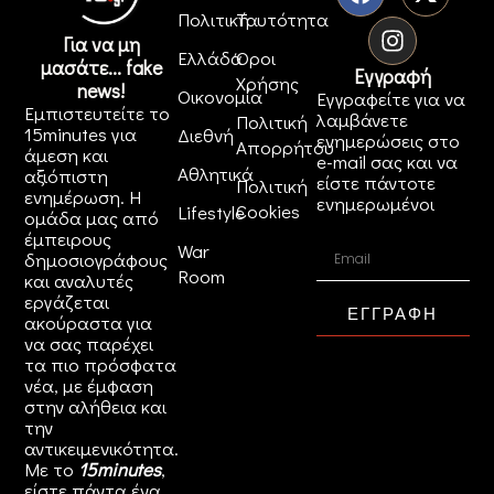
Πολιτική
Ταυτότητα
Για να μη
Ελλάδα
Όροι
μασάτε... fake
Εγγραφή
Χρήσης
news!
Οικονομία
Εγγραφείτε για να
Εμπιστευτείτε το
λαμβάνετε
Πολιτική
15minutes για
Διεθνή
ενημερώσεις στο
Απορρήτου
άμεση και
e-mail σας και να
Αθλητικά
αξιόπιστη
είστε πάντοτε
Πολιτική
ενημέρωση. Η
ενημερωμένοι
Cookies
Lifestyle
ομάδα μας από
έμπειρους
War
δημοσιογράφους
Room
και αναλυτές
εργάζεται
ΕΓΓΡΑΦΗ
ακούραστα για
να σας παρέχει
τα πιο πρόσφατα
νέα, με έμφαση
στην αλήθεια και
την
αντικειμενικότητα.
Με το
15minutes
,
είστε πάντα ένα