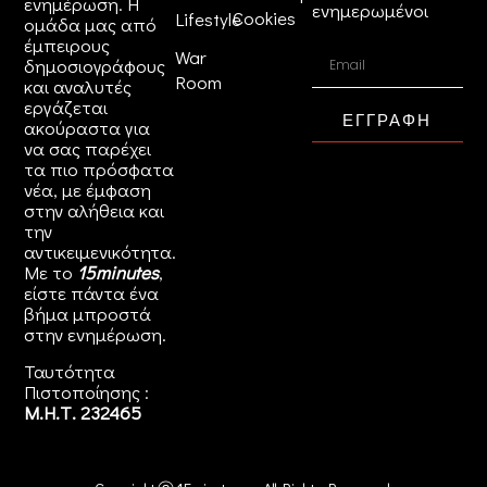
ενημέρωση. Η
ενημερωμένοι
Cookies
Lifestyle
ομάδα μας από
έμπειρους
War
δημοσιογράφους
Room
και αναλυτές
εργάζεται
ΕΓΓΡΑΦΗ
ακούραστα για
να σας παρέχει
τα πιο πρόσφατα
νέα, με έμφαση
στην αλήθεια και
την
αντικειμενικότητα.
Με το
15minutes
,
είστε πάντα ένα
βήμα μπροστά
στην
ενημέρωση
.
Ταυτότητα
Πιστοποίησης :
Μ.Η.Τ. 232465