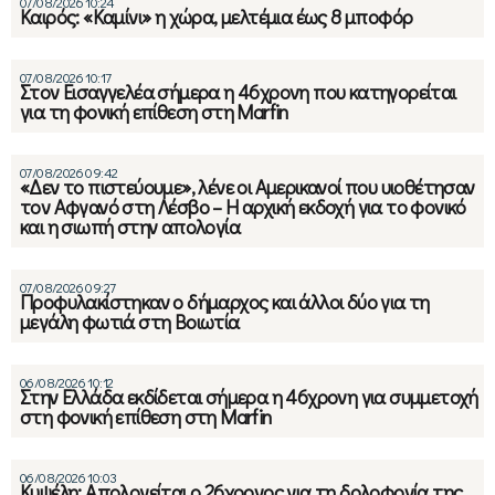
07/08/2026 10:24
Καιρός: «Καμίνι» η χώρα, μελτέμια έως 8 μποφόρ
07/08/2026 10:17
Στον Εισαγγελέα σήμερα η 46χρονη που κατηγορείται
για τη φονική επίθεση στη Marfin
07/08/2026 09:42
«Δεν το πιστεύουμε», λένε οι Αμερικανοί που υιοθέτησαν
τον Αφγανό στη Λέσβο – Η αρχική εκδοχή για το φονικό
και η σιωπή στην απολογία
07/08/2026 09:27
Προφυλακίστηκαν ο δήμαρχος και άλλοι δύο για τη
μεγάλη φωτιά στη Βοιωτία
06/08/2026 10:12
Στην Ελλάδα εκδίδεται σήμερα η 46χρονη για συμμετοχή
στη φονική επίθεση στη Marfin
06/08/2026 10:03
Κυψέλη: Απολογείται ο 26χρονος για τη δολοφονία της