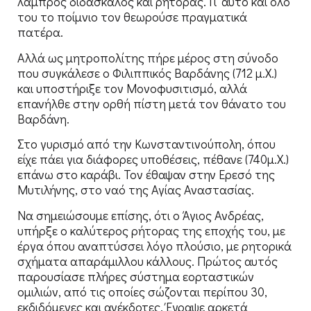
λαμπρός διδάσκαλος και ρήτορας. Γι’ αυτό και όλο
του το ποίμνιο τον θεωρούσε πραγματικά
πατέρα.
Αλλά ως μητροπολίτης πήρε μέρος στη σύνοδο
που συγκάλεσε ο Φιλιππικός Βαρδάνης (712 μ.Χ.)
και υποστήριξε τον Μονοφυσιτισμό, αλλά
επανήλθε στην ορθή πίστη μετά τον θάνατο του
Βαρδάνη.
Στο γυρισμό από την Κωνσταντινούπολη, όπου
είχε πάει για διάφορες υποθέσεις, πέθανε (740μ.Χ.)
επάνω στο καράβι. Τον έθαψαν στην Ερεσό της
Μυτιλήνης, στο ναό της Αγίας Αναστασίας.
Να σημειώσουμε επίσης, ότι ο Άγιος Ανδρέας,
υπήρξε ο καλύτερος ρήτορας της εποχής του, με
έργα όπου αναπτύσσει λόγο πλούσιο, με ρητορικά
σχήματα απαράμιλλου κάλλους. Πρώτος αυτός
παρουσίασε πλήρες σύστημα εορταστικών
ομιλιών, από τις οποίες σώζονται περίπου 30,
εκδιδόμενες και ανέκδοτες. Έγραψε αρκετά