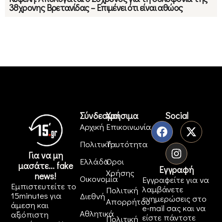
38χρονης Βρετανίδας – Επιμένει ότι είναι αθώος
Σύνδεσμοι
Χρήσιμα
Social
Αρχική
Επικοινωνία
Πολιτική
Ταυτότητα
Για να μη
Ελλάδα
Όροι
μασάτε... fake
Εγγραφή
Χρήσης
news!
Οικονομία
Εγγραφείτε για να
Εμπιστευτείτε το
λαμβάνετε
Πολιτική
15minutes για
Διεθνή
ενημερώσεις στο
Απορρήτου
άμεση και
e-mail σας και να
Αθλητικά
αξιόπιστη
είστε πάντοτε
Πολιτική