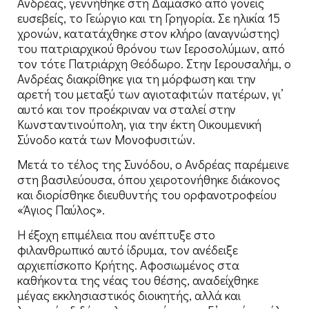
Ανδρέας, γεννήθηκε στη Δαμασκό από γονείς
ευσεβείς, το Γεώργιο και τη Γρηγορία. Σε ηλικία 15
χρονών, κατατάχθηκε στον κλήρο (αναγνώστης)
του πατριαρχικού θρόνου των Ιεροσολύμων, από
τον τότε Πατριάρχη Θεόδωρο. Στην Ιερουσαλήμ, ο
Ανδρέας διακρίθηκε για τη μόρφωση και την
αρετή του μεταξύ των αγιοταφιτών πατέρων, γι’
αυτό και τον προέκριναν να σταλεί στην
Κωνσταντινούπολη, για την έκτη Οικουμενική
Σύνοδο κατά των Μονοφυσιτών.
Μετά το τέλος της Συνόδου, ο Ανδρέας παρέμεινε
στη βασιλεύουσα, όπου χειροτονήθηκε διάκονος
και διορίσθηκε διευθυντής του ορφανοτροφείου
«Άγιος Παύλος».
Η έξοχη επιμέλεια που ανέπτυξε στο
φιλανθρωπικό αυτό ίδρυμα, τον ανέδειξε
αρχιεπίσκοπο Κρήτης. Αφοσιωμένος στα
καθήκοντα της νέας του θέσης, αναδείχθηκε
μέγας εκκλησιαστικός διοικητής, αλλά και