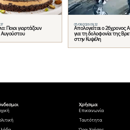
:37
05/08/2026 09:32
ο: Ποιοι γιορτάζουν
Απολογείται ο 26χρονος 
 Αυγούστου
για τη δολοφονία της Βρε
στην Κυψέλη
ύνδεσμοι
Χρήσιμα
ρχική
Επικοινωνία
ολιτική
Ταυτότητα
λλάδα
Όροι Χρήσης