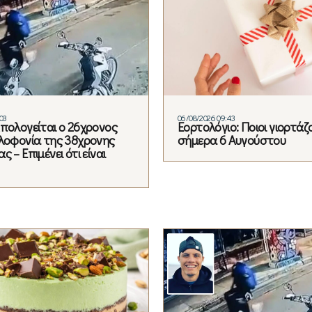
03
06/08/2026 09:43
Απολογείται ο 26χρονος
Εορτολόγιο: Ποιοι γιορτάζ
ολοφονία της 38χρονης
σήμερα 6 Αυγούστου
ς – Επιμένει ότι είναι