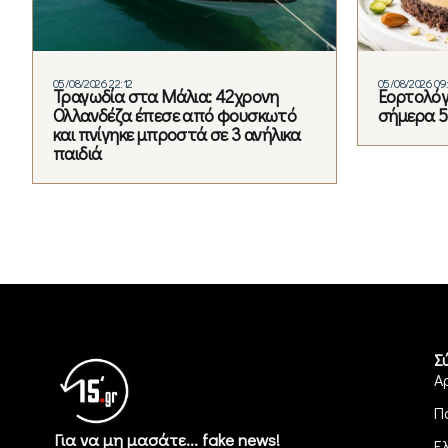
05/08/2026 22:12
05/08/2026 09
Τραγωδία στα Μάλια: 42χρονη
Εορτολόγι
Ολλανδέζα έπεσε από φουσκωτό
σήμερα 5
και πνίγηκε μπροστά σε 3 ανήλικα
παιδιά
Σ
Α
Π
Για να μη μασάτε... fake news!
Ε