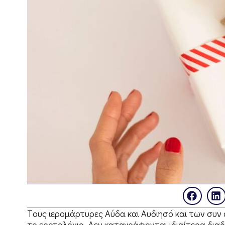
Tους ιερομάρτυρες Αύδα και Αυδιησό και των συν
το εορτολόγιο. Δεν καταγράφονται ιδιαίτερα δια