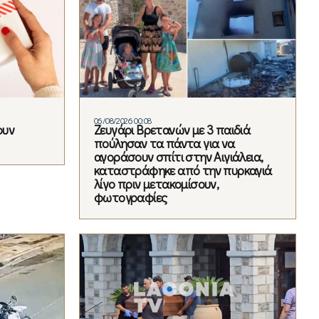
06/08/2026 00:08
ουν
Ζευγάρι Βρετανών με 3 παιδιά
πούλησαν τα πάντα για να
αγοράσουν σπίτι στην Αιγιάλεια,
καταστράφηκε από την πυρκαγιά
λίγο πριν μετακομίσουν,
φωτογραφίες