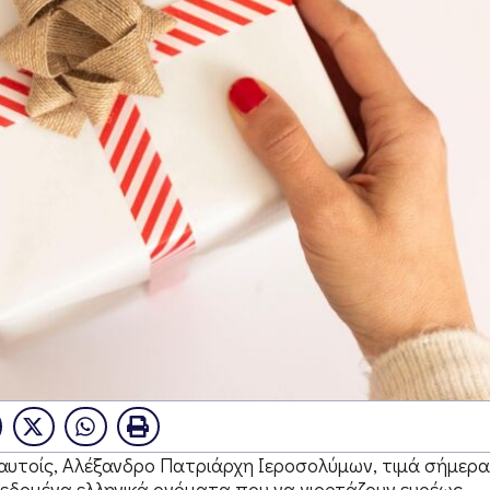
 αυτοίς, Αλέξανδρο Πατριάρχη Ιεροσολύμων, τιμά σήμερα
δεδομένα ελληνικά ονόματα που να γιορτάζουν ευρέως.