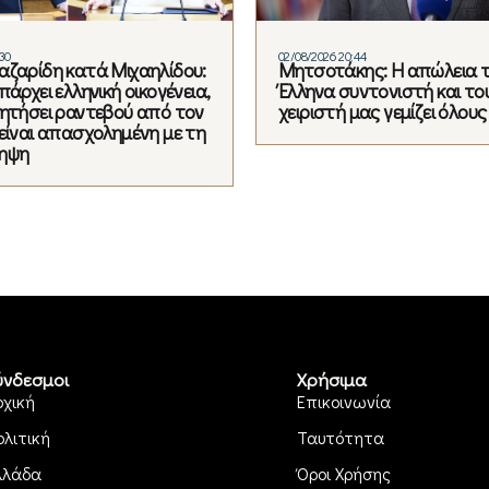
30
02/08/2026 20:44
αζαρίδη κατά Μιχαηλίδου:
Μητσοτάκης: Η απώλεια 
πάρχει ελληνική οικογένεια,
Έλληνα συντονιστή και το
ζητήσει ραντεβού από τον
χειριστή μας γεμίζει όλους
 είναι απασχολημένη με τη
ληψη
ύνδεσμοι
Χρήσιμα
ρχική
Επικοινωνία
ολιτική
Ταυτότητα
λλάδα
Όροι Χρήσης