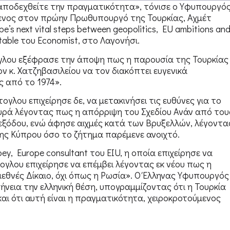
α αποδεχθείτε την πραγματικότητα», τόνισε ο Υφυπουργό
μενος στον πρώην Πρωθυπουργό της Τουρκίας, Αχμέτ
s next vital steps between geopolitics, EU ambitions an
able του Economist, στο Λαγονήσι.
γλου εξέφρασε την άποψη πως η παρουσία της Τουρκίας
ν κ. Χατζηβασιλείου να τον διακόπτει ευγενικά
ς από το 1974».
γλου επιχείρησε δε, να μετακινήσει τις ευθύνες για το
υρά λέγοντας πως η απόρριψη του Σχεδίου Ανάν από του
ιεξόδου, ενώ άφησε αιχμές κατά των Βρυξελλών, λέγοντα
 της Κύπρου όσο το ζήτημα παρέμενε ανοιχτό.
, Europe consultant του EIU, η οποία επιχείρησε να
ογλου επιχείρησε να επέμβει λέγοντας εκ νέου πως η
εθνές Δίκαιο, όχι όπως η Ρωσία». Ο Έλληνας Υφυπουργός
εια την ελληνική θέση, υπογραμμίζοντας ότι η Τουρκία
ι ότι αυτή είναι η πραγματικότητα, χειροκροτούμενος