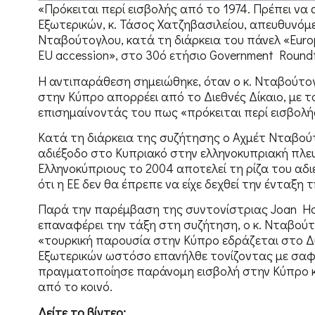
«Πρόκειται περί εισβολής από το 1974. Πρέπει ν
Εξωτερικών, κ. Τάσος Χατζηβασιλείου, απευθυνό
Νταβούτογλου, κατά τη διάρκεια του πάνελ «Europe’
EU accession», στο 30ό ετήσιο Government Roundt
Η αντιπαράθεση σημειώθηκε, όταν ο κ. Νταβούτο
στην Κύπρο απορρέει από το Διεθνές Δίκαιο, με το
επισημαίνοντάς του πως «πρόκειται περί εισβολή
Κατά τη διάρκεια της συζήτησης ο Αχμέτ Νταβούτο
αδιέξοδο στο Κυπριακό στην ελληνοκυπριακή πλε
Ελληνοκύπριους το 2004 αποτελεί τη ρίζα του αδ
ότι η ΕΕ δεν θα έπρεπε να είχε δεχθεί την ένταξη
Παρά την παρέμβαση της συντονίστριας Joan Hoey
επαναφέρει την τάξη στη συζήτηση, ο κ. Νταβούτ
«τουρκική παρουσία στην Κύπρο εδράζεται στο Δι
Εξωτερικών ωστόσο επανήλθε τονίζοντας με σαφήν
πραγματοποίησε παράνομη εισβολή στην Κύπρο κα
από το κοινό.
Δείτε το βίντεο: