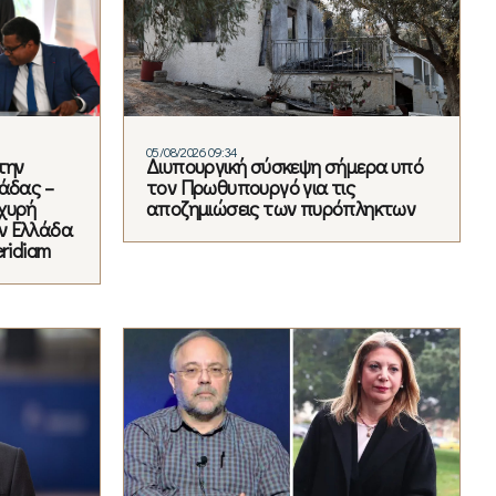
05/08/2026 09:34
την
Διυπουργική σύσκεψη σήμερα υπό
άδας –
τον Πρωθυπουργό για τις
χυρή
αποζημιώσεις των πυρόπληκτων
ν Ελλάδα
ridiam