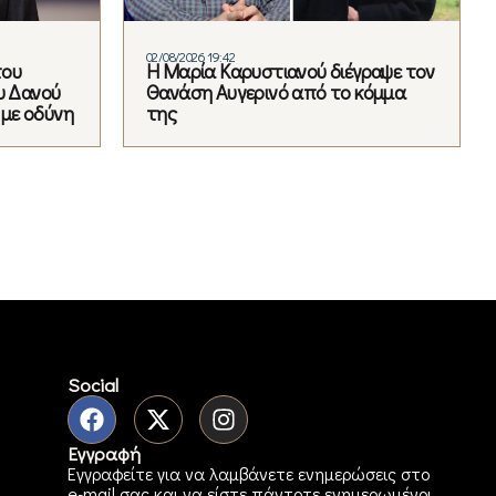
02/08/2026 19:42
του
Η Μαρία Καρυστιανού διέγραψε τον
υ Δανού
Θανάση Αυγερινό από το κόμμα
 με οδύνη
της
Social
Εγγραφή
Εγγραφείτε για να λαμβάνετε ενημερώσεις στο
e-mail σας και να είστε πάντοτε ενημερωμένοι