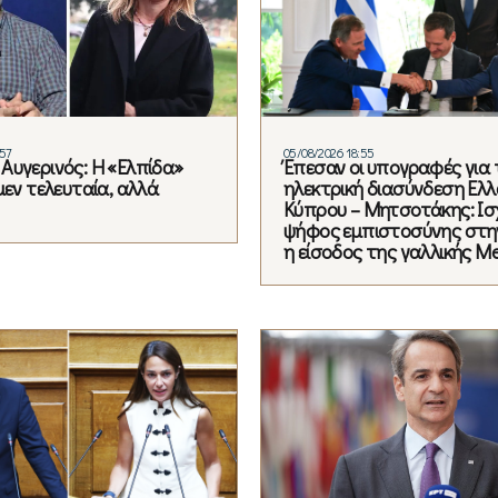
:57
05/08/2026 18:55
Αυγερινός: Η «Ελπίδα»
Έπεσαν οι υπογραφές για 
μεν τελευταία, αλλά
ηλεκτρική διασύνδεση Ελλ
Κύπρου – Μητσοτάκης: Ισ
ψήφος εμπιστοσύνης στη
η είσοδος της γαλλικής Me