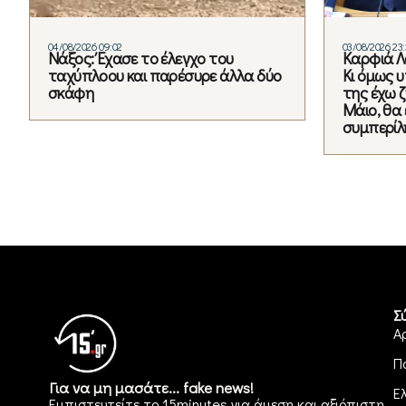
04/08/2026 09:02
03/08/2026 23:
Νάξος: Έχασε το έλεγχο του
Καρφιά Λ
ταχύπλοου και παρέσυρε άλλα δύο
Κι όμως υ
σκάφη
της έχω 
Μάιο, θα
συμπερί
Σ
Α
Π
Για να μη μασάτε... fake news!
Ε
Εμπιστευτείτε το 15minutes για άμεση και αξιόπιστη