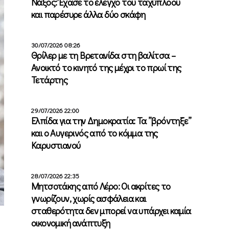
Νάξος: Έχασε το έλεγχο του ταχύπλοου
και παρέσυρε άλλα δύο σκάφη
30/07/2026 08:26
Θρίλερ με τη Βρετανίδα στη βαλίτσα –
Ανοικτό το κινητό της μέχρι το πρωί της
Τετάρτης
29/07/2026 22:00
Ελπίδα για την Δημοκρατία: Τα ”βρόντηξε”
και ο Αυγερινός από το κόμμα της
Καρυστιανού
28/07/2026 22:35
Μητσοτάκης από Λέρο: Οι ακρίτες το
γνωρίζουν, χωρίς ασφάλεια και
σταθερότητα δεν μπορεί να υπάρχει καμία
οικονομική ανάπτυξη