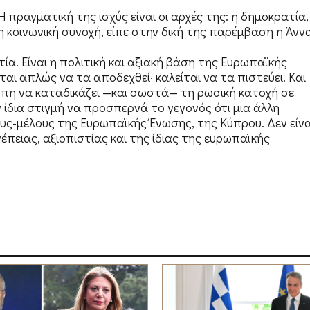
 πραγματική της ισχύς είναι οι αρχές της: η δημοκρατία,
η κοινωνική συνοχή, είπε στην δική της παρέμβαση η Άνν
ία. Είναι η πολιτική και αξιακή βάση της Ευρωπαϊκής
ίται απλώς να τα αποδεχθεί· καλείται να τα πιστεύει. Και
ρώπη να καταδικάζει —και σωστά— τη ρωσική κατοχή σε
 ίδια στιγμή να προσπερνά το γεγονός ότι μια άλλη
υς-μέλους της Ευρωπαϊκής Ένωσης, της Κύπρου. Δεν είνα
υνέπειας, αξιοπιστίας και της ίδιας της ευρωπαϊκής