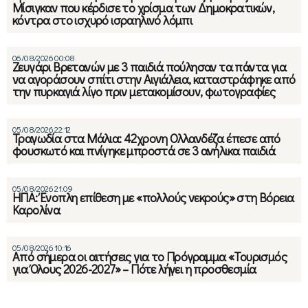
Μίσιγκαν που κέρδισε το χρίσμα των Δημοκρατικών,
κόντρα στο ισχυρό ισραηλινό λόμπι
06/08/2026 00:08
Ζευγάρι Βρετανών με 3 παιδιά πούλησαν τα πάντα για
να αγοράσουν σπίτι στην Αιγιάλεια, καταστράφηκε από
την πυρκαγιά λίγο πριν μετακομίσουν, φωτογραφίες
05/08/2026 22:12
Τραγωδία στα Μάλια: 42χρονη Ολλανδέζα έπεσε από
φουσκωτό και πνίγηκε μπροστά σε 3 ανήλικα παιδιά
05/08/2026 21:09
ΗΠΑ: Ένοπλη επίθεση με «πολλούς νεκρούς» στη Βόρεια
Καρολίνα
05/08/2026 10:16
Από σήμερα οι αιτήσεις για το Πρόγραμμα «Τουρισμός
για Όλους 2026-2027» – Πότε λήγει η προσθεσμία