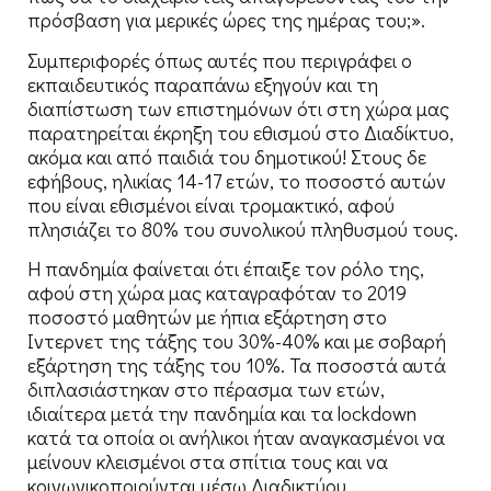
πρόσβαση για μερικές ώρες της ημέρας του;».
Συμπεριφορές όπως αυτές που περιγράφει ο
εκπαιδευτικός παραπάνω εξηγούν και τη
διαπίστωση των επιστημόνων ότι στη χώρα μας
παρατηρείται έκρηξη του εθισμού στο Διαδίκτυο,
ακόμα και από παιδιά του δημοτικού! Στους δε
εφήβους, ηλικίας 14-17 ετών, το ποσοστό αυτών
που είναι εθισμένοι είναι τρομακτικό, αφού
πλησιάζει το 80% του συνολικού πληθυσμού τους.
Η πανδημία φαίνεται ότι έπαιξε τον ρόλο της,
αφού στη χώρα μας καταγραφόταν το 2019
ποσοστό μαθητών με ήπια εξάρτηση στο
Ιντερνετ της τάξης του 30%-40% και με σοβαρή
εξάρτηση της τάξης του 10%. Τα ποσοστά αυτά
διπλασιάστηκαν στο πέρασμα των ετών,
ιδιαίτερα μετά την πανδημία και τα lockdown
κατά τα οποία οι ανήλικοι ήταν αναγκασμένοι να
μείνουν κλεισμένοι στα σπίτια τους και να
κοινωνικοποιούνται μέσω Διαδικτύου.