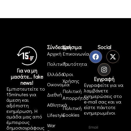
Σύνδεσμοι
Χρήσιμα
Social
Αρχική
Επικοινωνία
Πολιτική
Ταυτότητα
Για να μη
Ελλάδα
Όροι
μασάτε... fake
Εγγραφή
Χρήσης
news!
Οικονομία
Εγγραφείτε για να
Εμπιστευτείτε το
λαμβάνετε
Πολιτική
15minutes για
Διεθνή
ενημερώσεις στο
Απορρήτου
άμεση και
e-mail σας και να
Αθλητικά
αξιόπιστη
είστε πάντοτε
Πολιτική
ενημέρωση. Η
ενημερωμένοι
Cookies
Lifestyle
ομάδα μας από
έμπειρους
War
δημοσιογράφους