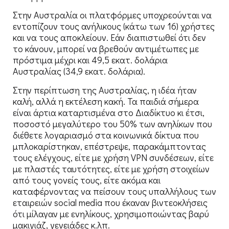
Στην Αυστραλία οι πλατφόρμες υποχρεούνται να
εντοπίζουν τους ανήλικους (κάτω των 16) χρήστες
και να τους αποκλείουν. Εάν διαπιστωθεί ότι δεν
το κάνουν, μπορεί να βρεθούν αντιμέτωπες με
πρόστιμα μέχρι και 49,5 εκατ. δολάρια
Αυστραλίας (34,9 εκατ. δολάρια).
Στην περίπτωση της Αυστραλίας, η ιδέα ήταν
καλή, αλλά η εκτέλεση κακή. Τα παιδιά σήμερα
είναι άρτια καταρτισμένα στο Διαδίκτυο κι έτσι,
ποσοστό μεγαλύτερο του 50% των ανηλίκων που
διέθετε λογαριασμό στα κοινωνικά δίκτυα που
μπλοκαρίστηκαν, επέστρεψε, παρακάμπτοντας
τους ελέγχους, είτε με χρήση VPN συνδέσεων, είτε
με πλαστές ταυτότητες, είτε με χρήση στοιχείων
από τους γονείς τους, είτε ακόμα και
καταφέρνοντας να πείσουν τους υπαλλήλους των
εταιρειών social media που έκαναν βιντεοκλήσεις
ότι μίλαγαν με ενηλίκους, χρησιμοποιώντας βαρύ
μακιγιάζ, γενειάδες κ.λπ.