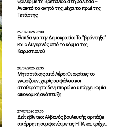
Θρίλερ με τη Βρετανίδα στη βαλίτσα –
Ανοικτό το κινητό της μέχρι το πρωί της
Τετάρτης
29/07/2026 22:00
Ελπίδα για την Δημοκρατία: Τα ”βρόντηξε”
και ο Αυγερινός από το κόμμα της
Καρυστιανού
28/07/2026 22:35
Μητσοτάκης από Λέρο: Οι ακρίτες το
γνωρίζουν, χωρίς ασφάλεια και
σταθερότητα δεν μπορεί να υπάρχει καμία
οικονομική ανάπτυξη
27/07/2026 23:36
Δείτε βίντεο: Αλβανός βουλευτής αρπάζει
απόρρητη συμφωνία με τις ΗΠΑ και τρέχει,