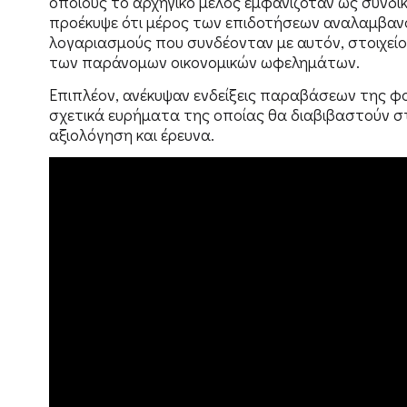
οποίους το αρχηγικό μέλος εμφανιζόταν ως συνδ
προέκυψε ότι μέρος των επιδοτήσεων αναλαμβανό
λογαριασμούς που συνδέονταν με αυτόν, στοιχείο 
των παράνομων οικονομικών ωφελημάτων.
Επιπλέον, ανέκυψαν ενδείξεις παραβάσεων της φο
σχετικά ευρήματα της οποίας θα διαβιβαστούν στ
αξιολόγηση και έρευνα.