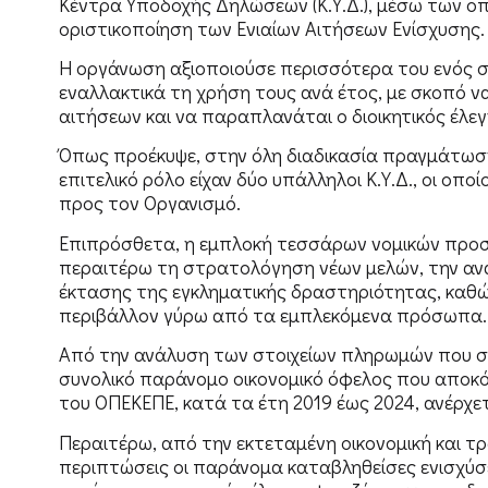
Κέντρα Υποδοχής Δηλώσεων (Κ.Υ.Δ.), μέσω των ο
οριστικοποίηση των Ενιαίων Αιτήσεων Ενίσχυσης.
Η οργάνωση αξιοποιούσε περισσότερα του ενός 
εναλλακτικά τη χρήση τους ανά έτος, με σκοπό ν
αιτήσεων και να παραπλανάται ο διοικητικός έλεγ
Όπως προέκυψε, στην όλη διαδικασία πραγμάτωση
επιτελικό ρόλο είχαν δύο υπάλληλοι Κ.Υ.Δ., οι οπο
προς τον Οργανισμό.
Επιπρόσθετα, η εμπλοκή τεσσάρων νομικών προσ
περαιτέρω τη στρατολόγηση νέων μελών, την αν
έκτασης της εγκληματικής δραστηριότητας, καθώ
περιβάλλον γύρω από τα εμπλεκόμενα πρόσωπα.
Από την ανάλυση των στοιχείων πληρωμών που συ
συνολικό παράνομο οικονομικό όφελος που αποκό
του ΟΠΕΚΕΠΕ, κατά τα έτη 2019 έως 2024, ανέρχετ
Περαιτέρω, από την εκτεταμένη οικονομική και τρ
περιπτώσεις οι παράνομα καταβληθείσες ενισχύσ