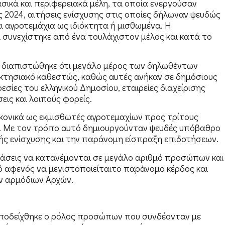
ικά και περιφερειακά μέλη, τα οποία ενεργούσαν
ς 2024, αιτήσεις ενίσχυσης στις οποίες δήλωναν ψευδώς
ι αγροτεμάχια ως ιδιόκτητα ή μισθωμένα. Η
συνεχίστηκε από ένα τουλάχιστον μέλος και κατά το
 διαπιστώθηκε ότι μεγάλο μέρος των δηλωθέντων
οκτησιακό καθεστώς, καθώς αυτές ανήκαν σε δημόσιους
σίες του ελληνικού Δημοσίου, εταιρείες διαχείρισης
εις και λοιπούς φορείς.
κονικά ως εκμισθωτές αγροτεμαχίων προς τρίτους
αν. Με τον τρόπο αυτό δημιουργούνταν ψευδές υπόβαθρο
ής ενίσχυσης και την παράνομη είσπραξη επιδοτήσεων.
τάσεις να κατανέμονται σε μεγάλο αριθμό προσώπων και
ό αφενός να μεγιστοποιείταιτο παράνομο κέρδος και
ων αρμόδιων Αρχών.
αποδείχθηκε ο ρόλος προσώπων που συνδέονταν με