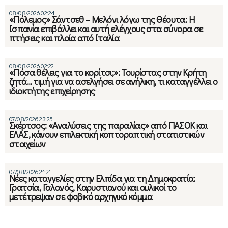
08/08/2026 02:24
«Πόλεμος» Σάντσεθ – Μελόνι λόγω της Θέουτα: Η
Ισπανία επιβάλλει και αυτή ελέγχους στα σύνορα σε
πτήσεις και πλοία από Ιταλία
08/08/2026 02:22
«Πόσα θέλεις για το κορίτσι;»: Τουρίστας στην Κρήτη
ζητά… τιμή για να ασελγήσει σε ανήλικη, τι καταγγέλλει ο
ιδιοκτήτης επιχείρησης
07/08/2026 23:25
Σκέρτσος: «Αναλύσεις της παραλίας» από ΠΑΣΟΚ και
ΕΛΑΣ, κάνουν επιλεκτική κοπτοραπτική στατιστικών
στοιχείων
07/08/2026 21:21
Νέες καταγγελίες στην Ελπίδα για τη Δημοκρατία:
Γρατσία, Γαλανός, Καρυστιανού και αυλικοί το
μετέτρεψαν σε φοβικό αρχηγικό κόμμα