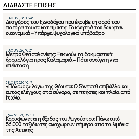
ΔΙΑΒΑΣΤΕ ΕΠΙΣΗΣ
08/08/2026 10:46
Δικηγόρος του ξενοδόχου που έκρυβε τη σορό του
πατέρα του σε καταψύκτη: Τα κίνητρά του δεν ήταν
οικονομικά – Υπάρχει ψυχολογικό υπόβαθρο
08/08/2026 10:21
Μετρό Θεσσαλονίκης: Ξεκινούν τα δοκιμαστικά
δρομολόγια προς Καλαμαριά – Πότε ανοίγει η νέα
επέκταση
08/08/2026 10:17
«Πόλεμος» λόγω της Θέουτα: Ο Σάντσεθ επιβάλλει και
αυτός ελέγχους στα σύνορα, σε πτήσεις και πλοία από
Ιταλία
08/08/2026 09:47
Κορυφώνεται η έξοδος του Αυγούστου: Πάνω από
56.000 ταξιδιώτες αναχωρούν σήμερα από τα λιμάνια
της Αττικής