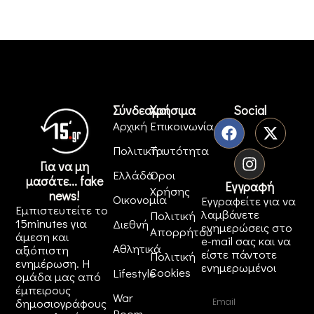
Σύνδεσμοι
Χρήσιμα
Social
Αρχική
Επικοινωνία
Πολιτική
Ταυτότητα
Για να μη
Ελλάδα
Όροι
μασάτε... fake
Εγγραφή
Χρήσης
news!
Οικονομία
Εγγραφείτε για να
Εμπιστευτείτε το
λαμβάνετε
Πολιτική
15minutes για
Διεθνή
ενημερώσεις στο
Απορρήτου
άμεση και
e-mail σας και να
Αθλητικά
αξιόπιστη
είστε πάντοτε
Πολιτική
ενημέρωση. Η
ενημερωμένοι
Cookies
Lifestyle
ομάδα μας από
έμπειρους
War
δημοσιογράφους
Room