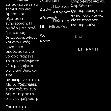
Οικονομία
Εγγραφείτε για να
Εμπιστευτείτε το
λαμβάνετε
Πολιτική
15minutes για
Διεθνή
ενημερώσεις στο
Απορρήτου
άμεση και
e-mail σας και να
Αθλητικά
αξιόπιστη
είστε πάντοτε
Πολιτική
ενημέρωση. Η
ενημερωμένοι
Cookies
Lifestyle
ομάδα μας από
έμπειρους
War
δημοσιογράφους
Room
και αναλυτές
εργάζεται
ΕΓΓΡΑΦΗ
ακούραστα για
να σας παρέχει
τα πιο πρόσφατα
νέα, με έμφαση
στην αλήθεια και
την
αντικειμενικότητα.
Με το
15minutes
,
είστε πάντα ένα
βήμα μπροστά
στην
ενημέρωση
.
Ταυτότητα