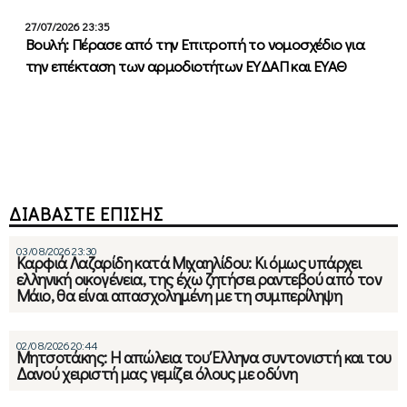
27/07/2026 23:35
Βουλή: Πέρασε από την Επιτροπή το νομοσχέδιο για
την επέκταση των αρμοδιοτήτων ΕΥΔΑΠ και ΕΥΑΘ
ΔΙΑΒΑΣΤΕ ΕΠΙΣΗΣ
03/08/2026 23:30
Καρφιά Λαζαρίδη κατά Μιχαηλίδου: Κι όμως υπάρχει
ελληνική οικογένεια, της έχω ζητήσει ραντεβού από τον
Μάιο, θα είναι απασχολημένη με τη συμπερίληψη
02/08/2026 20:44
Μητσοτάκης: Η απώλεια του Έλληνα συντονιστή και του
Δανού χειριστή μας γεμίζει όλους με οδύνη