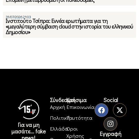
31/07/2026 21:03
Ινστιτούτο Τσίπρα: Εννέα ερωτήματα για τη
«μεγαλύτερη σύμβαση cloud στην ιστορία του ελληνικού
Δημοσίου»
Σύνδεσμοι
Χρήσιμα
Social
Αρχική
Επικοινωνία
Πολιτική
Ταυτότητα
Για να μη
Ελλάδα
Όροι
μασάτε... fake
Εγγραφή
Χρήσης
news!