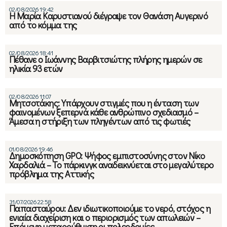
02/08/2026 19:42
Η Μαρία Καρυστιανού διέγραψε τον Θανάση Αυγερινό
από το κόμμα της
02/08/2026 18:41
Πέθανε ο Ιωάννης Βαρβιτσιώτης πλήρης ημερών σε
ηλικία 93 ετών
02/08/2026 11:07
Μητσοτάκης: Υπάρχουν στιγμές που η ένταση των
φαινομένων ξεπερνά κάθε ανθρώπινο σχεδιασμό –
Άμεσα η στήριξη των πληγέντων από τις φωτιές
01/08/2026 19:46
Δημοσκόπηση GPO: Ψήφος εμπιστοσύνης στον Νίκο
Χαρδαλιά – Το πάρκινγκ αναδεικνύεται στο μεγαλύτερο
πρόβλημα της Αττικής
31/07/2026 22:58
Παπασταύρου: Δεν ιδιωτικοποιούμε το νερό, στόχος η
ενιαία διαχείριση και ο περιορισμός των απωλειών –
Επόμενη μεταρρύθμιση oι πολεοδομίες