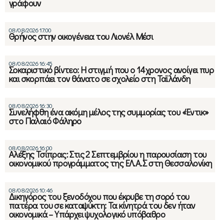
γράφουν
08/08/2026 17:00
Θρήνος στην οικογένεια του Λιονέλ Μέσι
08/08/2026 16:45
Σοκαριστικό βίντεο: Η στιγμή που ο 14χρονος ανοίγει πυρ
και σκορπάει τον θάνατο σε σχολείο στη Ταϊλάνδη
08/08/2026 16:30
Συνελήφθη ένα ακόμη μέλος της συμμορίας του «Έντικ»
στο Παλαιό Φάληρο
08/08/2026 16:00
Αλέξης Τσίπρας: Στις 2 Σεπτεμβρίου η παρουσίαση του
οικονομικού προγράμματος της ΕΛ.Α.Σ στη Θεσσαλονίκη
08/08/2026 10:46
Δικηγόρος του ξενοδόχου που έκρυβε τη σορό του
πατέρα του σε καταψύκτη: Τα κίνητρά του δεν ήταν
οικονομικά – Υπάρχει ψυχολογικό υπόβαθρο