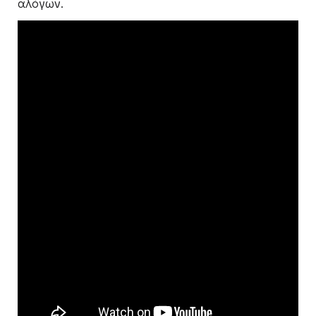
αλόγων.