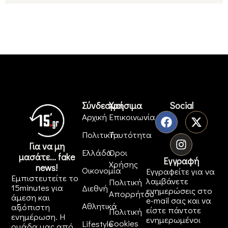
Σύνδεσμοι
Χρήσιμα
Social
Αρχική
Επικοινωνία
Πολιτική
Ταυτότητα
Για να μη
Ελλάδα
Όροι
μασάτε... fake
Εγγραφή
Χρήσης
news!
Οικονομία
Εγγραφείτε για να
Εμπιστευτείτε το
λαμβάνετε
Πολιτική
15minutes για
Διεθνή
ενημερώσεις στο
Απορρήτου
άμεση και
e-mail σας και να
Αθλητικά
αξιόπιστη
είστε πάντοτε
Πολιτική
ενημέρωση. Η
ενημερωμένοι
Cookies
Lifestyle
ομάδα μας από