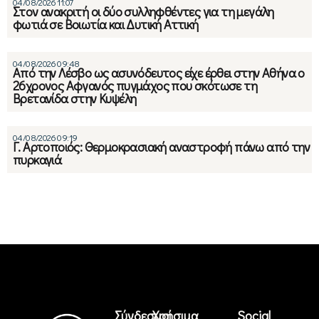
04/08/2026 11:07
Στον ανακριτή οι δύο συλληφθέντες για τη μεγάλη
φωτιά σε Βοιωτία και Δυτική Αττική
04/08/2026 09:48
Από την Λέσβο ως ασυνόδευτος είχε έρθει στην Αθήνα ο
26χρονος Αφγανός πυγμάχος που σκότωσε τη
Βρετανίδα στην Κυψέλη
04/08/2026 09:19
Γ. Αρτοποιός: Θερμοκρασιακή αναστροφή πάνω από την
πυρκαγιά
Σύνδεσμοι
Χρήσιμα
Social