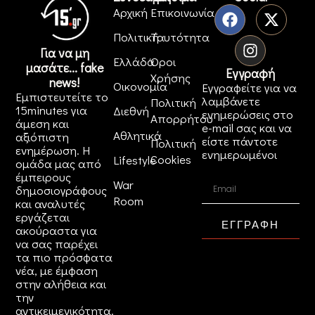
Αρχική
Επικοινωνία
Πολιτική
Ταυτότητα
Για να μη
Ελλάδα
Όροι
μασάτε... fake
Εγγραφή
Χρήσης
news!
Οικονομία
Εγγραφείτε για να
Εμπιστευτείτε το
λαμβάνετε
Πολιτική
15minutes για
Διεθνή
ενημερώσεις στο
Απορρήτου
άμεση και
e-mail σας και να
Αθλητικά
αξιόπιστη
είστε πάντοτε
Πολιτική
ενημέρωση. Η
ενημερωμένοι
Cookies
Lifestyle
ομάδα μας από
έμπειρους
War
δημοσιογράφους
Room
και αναλυτές
εργάζεται
ΕΓΓΡΑΦΗ
ακούραστα για
να σας παρέχει
τα πιο πρόσφατα
νέα, με έμφαση
στην αλήθεια και
την
αντικειμενικότητα.