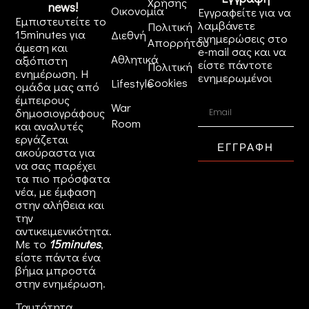
Χρήσης
news!
Οικονομία
Εγγραφείτε για να
Εμπιστευτείτε το
λαμβάνετε
Πολιτική
15minutes για
Διεθνή
ενημερώσεις στο
Απορρήτου
άμεση και
e-mail σας και να
Αθλητικά
αξιόπιστη
είστε πάντοτε
Πολιτική
ενημέρωση. Η
ενημερωμένοι
Cookies
Lifestyle
ομάδα μας από
έμπειρους
War
δημοσιογράφους
Room
και αναλυτές
εργάζεται
ΕΓΓΡΑΦΗ
ακούραστα για
να σας παρέχει
τα πιο πρόσφατα
νέα, με έμφαση
στην αλήθεια και
την
αντικειμενικότητα.
Με το
15minutes
,
είστε πάντα ένα
βήμα μπροστά
στην
ενημέρωση
.
Ταυτότητα