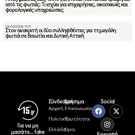
από τις φωτιές: Τι ισχύει για επιχειρήσεις, οικοσκευές και
φορολογικές υποχρεώσεις
04/08/2026 11:07
Στον ανακριτή οι δύο συλληφθέντες για τη μεγάλη
φωτιά σε Βοιωτία και Δυτική Αττική
Σύνδεσμοι
Χρήσιμα
Social
Αρχική
Επικοινωνία
Πολιτική
Ταυτότητα
Για να μη
Ελλάδα
Όροι
μασάτε... fake
Εγγραφή