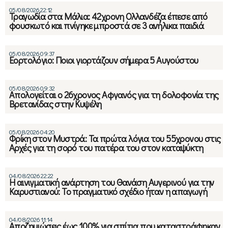
05/08/2026 22:12
Τραγωδία στα Μάλια: 42χρονη Ολλανδέζα έπεσε από
φουσκωτό και πνίγηκε μπροστά σε 3 ανήλικα παιδιά
05/08/2026 09:37
Εορτολόγιο: Ποιοι γιορτάζουν σήμερα 5 Αυγούστου
05/08/2026 09:32
Απολογείται ο 26χρονος Αφγανός για τη δολοφονία της
Βρετανίδας στην Κυψέλη
05/08/2026 04:20
Φρίκη στον Μυστρά: Τα πρώτα λόγια του 55χρονου στις
Αρχές για τη σορό του πατέρα του στον καταψύκτη
04/08/2026 22:22
Η αινιγματική ανάρτηση του Θανάση Αυγερινού για την
Καρυστιανού: Το πραγματικό σχέδιο ήταν η απαγωγή
04/08/2026 11:14
Αποζημιώσεις έως 100% για σπίτια που καταστράφηκαν