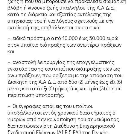
ζωής ή που θα μπορούσε να προκαλέσει σωματική
βλάβη ή κίνδυνο ζωής υπαλλήλου της Α.Α.Δ.Ε.,
κατά τη διάρκεια και εξαιτίας εκτέλεσης της
υπηρεσίας του ή για λόγους σχετικούς με την
εκτέλεσή της, επιβάλλονται σωρευτικά:
– ειδικό πρόστιμο από 10.000 έως 50.000 ευρώ
στον υπαίτιο διάπραξης των ανωτέρω πράξεων
και
– αναστολή λειτουργίας της επαγγελματικής
εγκατάστασης του υπαίτιου διάπραξης των ως
άνω πράξεων, που ορίζεται με την απόφαση του
Διοικητή της Α.Α.Δ.Ε, από δύο (2) μήνες έως έξι (6)
μήνες και από έξι (6) μήνες έως και τρία (3) έτη σε
περίπτωση υποτροπής.
– Οι έγγραφες απόψεις του υπαίτιου
υποβάλλονται εντός χρονικού διαστήματος 5
ημερών από την κοινοποίηση του σημειώματος
διαπιστώσεων στη Διεύθυνση Επιχειρησιακού
Σχεδιασμού Ελέγχων (ΔΙ.Ε.Σ.ΕΛ.) της Γενικής