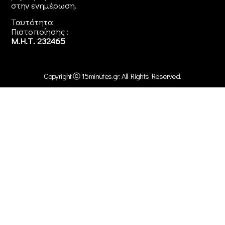
στην
ενημέρωση
.
Ταυτότητα
Πιστοποίησης :
Μ.Η.Τ. 232465
Copyright ⓒ 15minutes.gr. All Rights Reserved.