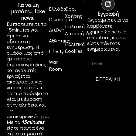
Για να μη
Ελλάδα
Όροι
μασάτε... fake
Εγγραφή
Χρήσης
news!
Οικονομία
Εγγραφείτε για να
Εμπιστευτείτε το
λαμβάνετε
Πολιτική
15minutes για
Διεθνή
ενημερώσεις στο
Απορρήτου
άμεση και
e-mail σας και να
Αθλητικά
αξιόπιστη
είστε πάντοτε
Πολιτική
ενημέρωση. Η
ενημερωμένοι
Cookies
Lifestyle
ομάδα μας από
έμπειρους
War
δημοσιογράφους
Room
και αναλυτές
εργάζεται
ΕΓΓΡΑΦΗ
ακούραστα για
να σας παρέχει
τα πιο πρόσφατα
νέα, με έμφαση
στην αλήθεια και
την
αντικειμενικότητα.
Με το
15minutes
,
είστε πάντα ένα
βήμα μπροστά