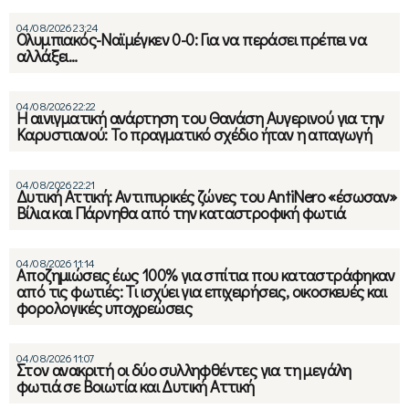
04/08/2026 23:24
Ολυμπιακός-Ναϊμέγκεν 0-0: Για να περάσει πρέπει να
αλλάξει…
04/08/2026 22:22
Η αινιγματική ανάρτηση του Θανάση Αυγερινού για την
Καρυστιανού: Το πραγματικό σχέδιο ήταν η απαγωγή
04/08/2026 22:21
Δυτική Αττική: Αντιπυρικές ζώνες του AntiNero «έσωσαν»
Βίλια και Πάρνηθα από την καταστροφική φωτιά
04/08/2026 11:14
Αποζημιώσεις έως 100% για σπίτια που καταστράφηκαν
από τις φωτιές: Τι ισχύει για επιχειρήσεις, οικοσκευές και
φορολογικές υποχρεώσεις
04/08/2026 11:07
Στον ανακριτή οι δύο συλληφθέντες για τη μεγάλη
φωτιά σε Βοιωτία και Δυτική Αττική