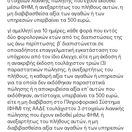
στοιχείων λιανικής πώλησης που έχουν εκδοθεί
μέσω ΦΗΜ, ή ανεξαρτήτως του πλήθους αυτών, η
μη διαβιβασθείσα αξία των αγαθών ή των
υπηρεσιών υπερβαίνει τα 500 ευρώ,
γ) αμελλητί για 10 ημέρες, κάθε φορά που εντός
δύο φορολογικών ετών από τις διαπιστώσεις της
ως άνω περίπτωσης β’ διαπιστώνεται σε
οποιαδήποτε επαγγελματική εγκατάσταση του
υπόχρεου από τον ίδιο έλεγχο, είτε η μη έκδοση ή
η ανακριβής έκδοση τουλάχιστον τριών (3)
παραστατικών πώλησης, ή ανεξαρτήτως του
πλήθους, η καθαρή αξία των αγαθών ή υπηρεσιών
για τα οποία δεν εκδόθηκαν παραστατικά
πώλησης ή η αποκρυβείσα αξία επ’ αυτών που
εκδόθηκαν, αντίστοιχα, υπερβαίνει τα 500 ευρώ,
είτε η μη διαβίβαση στο Πληροφοριακό Σύστημα
(ΦΗΜ) της ΑΑΔΕ τουλάχιστον 3 στοιχείων λιανικής
πώλησης που έχουν εκδοθεί μέσω ΦΗΜ, ή
ανεξαρτήτως του πλήθους αυτών, η μη
διαβιβασθείσα αξία των αγαθών ή των υπηρεσιών