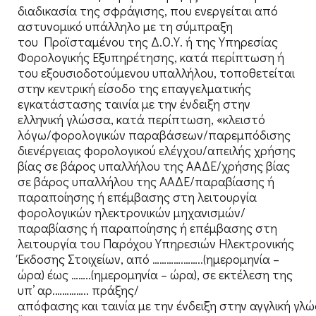
διαδικασία της σφράγισης, που ενεργείται από
αστυνομικό υπάλληλο με τη σύμπραξη
του Προϊσταμένου της Δ.Ο.Υ. ή της Υπηρεσίας
Φορολογικής Εξυπηρέτησης, κατά περίπτωση ή
του εξουσιοδοτούμενου υπαλλήλου, τοποθετείται
στην κεντρική είσοδο της επαγγελματικής
εγκατάστασης ταινία με την ένδειξη στην
ελληνική γλώσσα, κατά περίπτωση, «κλειστό
λόγω/φορολογικών παραβάσεων/παρεμπόδισης
διενέργειας φορολογικού ελέγχου/απειλής χρήσης
βίας σε βάρος υπαλλήλου της ΑΑΔΕ/χρήσης βίας
σε βάρος υπαλλήλου της ΑΑΔΕ/παραβίασης ή
παραποίησης ή επέμβασης στη λειτουργία
φορολογικών ηλεκτρονικών μηχανισμών/
παραβίασης ή παραποίησης ή επέμβασης στη
λειτουργία του Παρόχου Υπηρεσιών Ηλεκτρονικής
Έκδοσης Στοιχείων, από ………….……..(ημερομηνία –
ώρα) έως ……..(ημερομηνία – ώρα), σε εκτέλεση της
υπ’ αρ.………….. πράξης/
απόφασης και ταινία με την ένδειξη στην αγγλική γλ