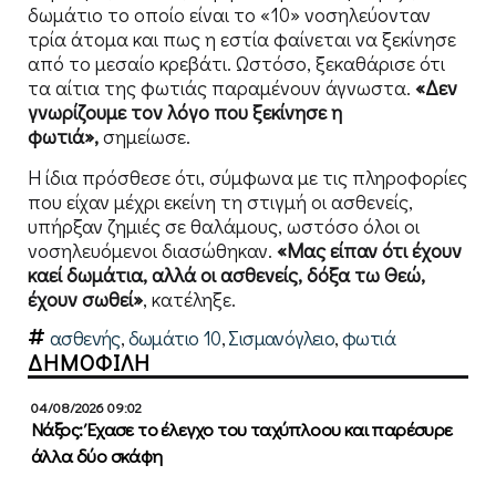
δωμάτιο το οποίο είναι το «10» νοσηλεύονταν
τρία άτομα και πως η εστία φαίνεται να ξεκίνησε
από το μεσαίο κρεβάτι. Ωστόσο, ξεκαθάρισε ότι
τα αίτια της φωτιάς παραμένουν άγνωστα.
«Δεν
γνωρίζουμε τον λόγο που ξεκίνησε η
φωτιά»,
σημείωσε.
Η ίδια πρόσθεσε ότι, σύμφωνα με τις πληροφορίες
που είχαν μέχρι εκείνη τη στιγμή οι ασθενείς,
υπήρξαν ζημιές σε θαλάμους, ωστόσο όλοι οι
νοσηλευόμενοι διασώθηκαν.
«Μας είπαν ότι έχουν
καεί δωμάτια, αλλά οι ασθενείς, δόξα τω Θεώ,
έχουν σωθεί»
, κατέληξε.
ασθενής
,
δωμάτιο 10
,
Σισμανόγλειο
,
φωτιά
ΔΗΜΟΦΙΛΗ
04/08/2026 09:02
Νάξος: Έχασε το έλεγχο του ταχύπλοου και παρέσυρε
άλλα δύο σκάφη