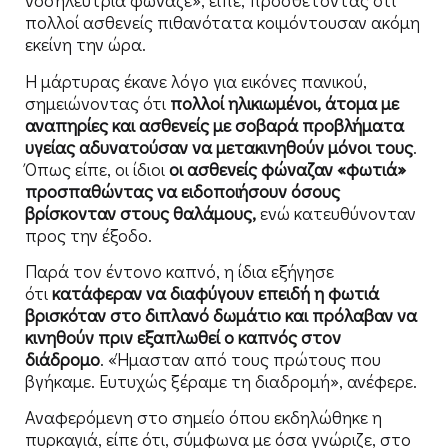
νοσηλεύτρια φώναζε», είπε, προσθέτοντας ότι
πολλοί ασθενείς πιθανότατα κοιμόντουσαν ακόμη
εκείνη την ώρα.
Η μάρτυρας έκανε λόγο για εικόνες πανικού,
σημειώνοντας ότι
πολλοί ηλικιωμένοι, άτομα με
αναπηρίες και ασθενείς με σοβαρά προβλήματα
υγείας αδυνατούσαν να μετακινηθούν μόνοι τους
.
Όπως είπε, οι ίδιοι
οι ασθενείς φώναζαν «φωτιά»
προσπαθώντας να ειδοποιήσουν όσους
βρίσκονταν στους θαλάμους,
ενώ κατευθύνονταν
προς την έξοδο.
Παρά τον έντονο καπνό, η ίδια εξήγησε
ότι
κατάφεραν να διαφύγουν επειδή η φωτιά
βρισκόταν στο διπλανό δωμάτιο και πρόλαβαν να
κινηθούν πριν εξαπλωθεί ο καπνός στον
διάδρομο
. «Ήμασταν από τους πρώτους που
βγήκαμε. Ευτυχώς ξέραμε τη διαδρομή», ανέφερε.
Αναφερόμενη στο σημείο όπου εκδηλώθηκε η
πυρκαγιά, είπε ότι, σύμφωνα με όσα γνώριζε, στο