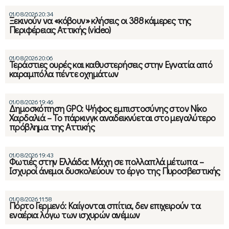
01/08/2026 20:34
Ξεκινούν να «κόβουν» κλήσεις οι 388 κάμερες της
Περιφέρειας Αττικής (video)
01/08/2026 20:06
Τεράστιες ουρές και καθυστερήσεις στην Εγνατία από
καραμπόλα πέντε οχημάτων
01/08/2026 19:46
Δημοσκόπηση GPO: Ψήφος εμπιστοσύνης στον Νίκο
Χαρδαλιά – Το πάρκινγκ αναδεικνύεται στο μεγαλύτερο
πρόβλημα της Αττικής
01/08/2026 19:43
Φωτιές στην Ελλάδα: Μάχη σε πολλαπλά μέτωπα –
Ισχυροί άνεμοι δυσκολεύουν το έργο της Πυροσβεστικής
01/08/2026 11:58
Πόρτο Γερμενό: Καίγονται σπίτια, δεν επιχειρούν τα
εναέρια λόγω των ισχυρών ανέμων