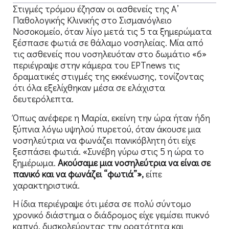
Στιγμές τρόμου έζησαν οι ασθενείς της Α’
Παθολογικής Κλινικής στο Σισμανόγλειο
Νοσοκομείο, όταν λίγο μετά τις 5 τα ξημερώματα
ξέσπασε φωτιά σε θάλαμο νοσηλείας. Μία από
τις ασθενείς που νοσηλευόταν στο δωμάτιο «6»
περιέγραψε στην κάμερα του ΕΡΤnews τις
δραματικές στιγμές της εκκένωσης, τονίζοντας
ότι όλα εξελίχθηκαν μέσα σε ελάχιστα
δευτερόλεπτα.
Όπως ανέφερε η Μαρία, εκείνη την ώρα ήταν ήδη
ξύπνια λόγω υψηλού πυρετού, όταν άκουσε μια
νοσηλεύτρια να φωνάζει πανικόβλητη ότι είχε
ξεσπάσει φωτιά. «Συνέβη γύρω στις 5 η ώρα το
ξημέρωμα.
Ακούσαμε μια νοσηλεύτρια να είναι σε
πανικό και να φωνάζει “φωτιά”»,
είπε
χαρακτηριστικά.
Η ίδια περιέγραψε ότι μέσα σε πολύ σύντομο
χρονικό διάστημα ο διάδρομος είχε γεμίσει πυκνό
καπνό, δυσκολεύοντας την ορατότητα και