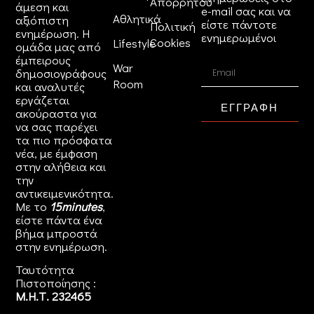
Απορρήτου
άμεση και
e-mail σας και να
Αθλητικά
αξιόπιστη
είστε πάντοτε
Πολιτική
ενημέρωση. Η
ενημερωμένοι
Cookies
Lifestyle
ομάδα μας από
έμπειρους
War
δημοσιογράφους
Room
και αναλυτές
εργάζεται
ΕΓΓΡΑΦΗ
ακούραστα για
να σας παρέχει
τα πιο πρόσφατα
νέα, με έμφαση
στην αλήθεια και
την
αντικειμενικότητα.
Με το
15minutes
,
είστε πάντα ένα
βήμα μπροστά
στην
ενημέρωση
.
Ταυτότητα
Πιστοποίησης :
Μ.Η.Τ. 232465