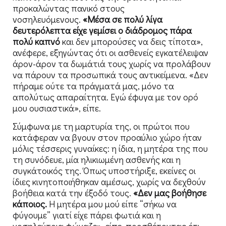
προκαλώντας πανικό στους
νοσηλευόμενους.
«Μέσα σε πολύ λίγα
δευτερόλεπτα είχε γεμίσει ο διάδρομος πάρα
πολύ καπνό
και δεν μπορούσες να δεις τίποτα»,
ανέφερε, εξηγώντας ότι οι ασθενείς εγκατέλειψαν
άρον-άρον τα δωμάτιά τους χωρίς να προλάβουν
να πάρουν τα προσωπικά τους αντικείμενα. «Δεν
πήραμε ούτε τα πράγματά μας, μόνο τα
απολύτως απαραίτητα. Εγώ έφυγα με τον ορό
μου ουσιαστικά», είπε.
Σύμφωνα με τη μαρτυρία της, οι πρώτοι που
κατάφεραν να βγουν στον προαύλιο χώρο ήταν
μόλις τέσσερις γυναίκες: η ίδια, η μητέρα της που
τη συνόδευε, μία ηλικιωμένη ασθενής και η
συγκάτοικός της. Όπως υποστήριξε, εκείνες οι
ίδιες κινητοποιήθηκαν αμέσως, χωρίς να δεχθούν
βοήθεια κατά την έξοδό τους.
«Δεν μας βοήθησε
κάποιος.
Η μητέρα μου μού είπε “σήκω να
φύγουμε” γιατί είχε πάρει φωτιά και η