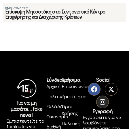
01/08/2026 11:51
Eπίσκεψη Μητσοτάκη στο Συντονιστικό Κέντρο
Επιχείρησης και Διαχείρισης Κρίσεων
Σύνδεσμοι
Χρήσιμα
Social
Αρχική
Επικοινωνία
Πολιτική
Ταυτότητα
Για να μη
Ελλάδα
Όροι
μασάτε... fake
Εγγραφή
Χρήσης
news!
Οικονομία
Εγγραφείτε για να
Εμπιστευτείτε το
λαμβάνετε
Πολιτική
15minutes για
Διεθνή
ενημερώσεις στο