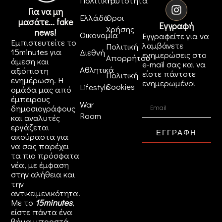
Πολιτική
Ταυτότητα
Για να μη
Ελλάδα
Όροι
μασάτε... fake
Εγγραφή
Χρήσης
news!
Οικονομία
Εγγραφείτε για να
Εμπιστευτείτε το
λαμβάνετε
Πολιτική
15minutes για
Διεθνή
ενημερώσεις στο
Απορρήτου
άμεση και
e-mail σας και να
Αθλητικά
αξιόπιστη
είστε πάντοτε
Πολιτική
ενημέρωση. Η
ενημερωμένοι
Cookies
Lifestyle
ομάδα μας από
έμπειρους
War
δημοσιογράφους
Room
και αναλυτές
εργάζεται
ΕΓΓΡΑΦΗ
ακούραστα για
να σας παρέχει
τα πιο πρόσφατα
νέα, με έμφαση
στην αλήθεια και
την
αντικειμενικότητα.
Με το
15minutes
,
είστε πάντα ένα
βήμα μπροστά