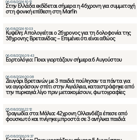
06/08/2026 10:12
Στην Ελλάδα εκδίδεται σήμερα η 46χρονη για συμμετοχή
στη φονική επίθεση στη Marfin
06/08/2026 10:03
Κυψέλη: Απολογείται ο 26χρονος για τη δολοφονία της
38χρονης Βρετανίδας – Επιμένει ότι είναι αθώος
06/08/2026 09:43
Εορτολόγιο: Ποιοι γιορτάζουν σήμερα 6 Αυγούστου
06/08/2026 00:08
Ζευγάρι Βρετανών με 3 παιδιά πούλησαν τα πάντα για
να αγοράσουν σπίτι στην Αιγιάλεια, καταστράφηκε από
την πυρκαγιά λίγο πριν μετακομίσουν, φωτογραφίες
05/08/2026 22:12
Τραγωδία στα Μάλια: 42χρονη Ολλανδέζα έπεσε από
φουσκωτό και πνίγηκε μπροστά σε 3 ανήλικα παιδιά
05/08/2026 09:37