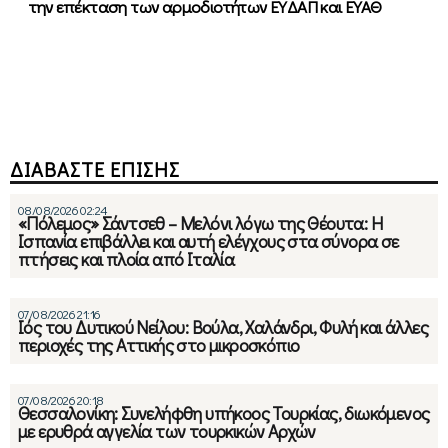
την επέκταση των αρμοδιοτήτων ΕΥΔΑΠ και ΕΥΑΘ
ΔΙΑΒΑΣΤΕ ΕΠΙΣΗΣ
08/08/2026 02:24
«Πόλεμος» Σάντσεθ – Μελόνι λόγω της Θέουτα: Η
Ισπανία επιβάλλει και αυτή ελέγχους στα σύνορα σε
πτήσεις και πλοία από Ιταλία
07/08/2026 21:16
Ιός του Δυτικού Νείλου: Βούλα, Χαλάνδρι, Φυλή και άλλες
περιοχές της Αττικής στο μικροσκόπιο
07/08/2026 20:18
Θεσσαλονίκη: Συνελήφθη υπήκοος Τουρκίας, διωκόμενος
με ερυθρά αγγελία των τουρκικών Αρχών