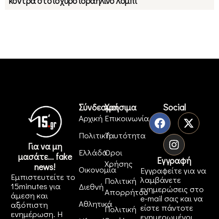
κόντρα στο ισχυρό ισραηλινό λόμπι
Σύνδεσμοι
Χρήσιμα
Social
Αρχική
Επικοινωνία
Πολιτική
Ταυτότητα
Για να μη
Ελλάδα
Όροι
μασάτε... fake
Εγγραφή
Χρήσης
news!
Οικονομία
Εγγραφείτε για να
Εμπιστευτείτε το
λαμβάνετε
Πολιτική
15minutes για
Διεθνή
ενημερώσεις στο
Απορρήτου
άμεση και
e-mail σας και να
Αθλητικά
αξιόπιστη
είστε πάντοτε
Πολιτική
ενημέρωση. Η
ενημερωμένοι