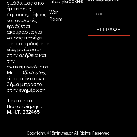
Cookies
Lifestyle
ομάδα μας από
έμπειρους
War
δημοσιογράφους
Room
και αναλυτές
εργάζεται
ΕΓΓΡΑΦΗ
ακούραστα για
να σας παρέχει
τα πιο πρόσφατα
νέα, με έμφαση
στην αλήθεια και
την
αντικειμενικότητα.
Με το
15minutes
,
είστε πάντα ένα
βήμα μπροστά
στην
ενημέρωση
.
Ταυτότητα
Πιστοποίησης :
Μ.Η.Τ. 232465
Copyright ⓒ 15minutes.gr. All Rights Reserved.