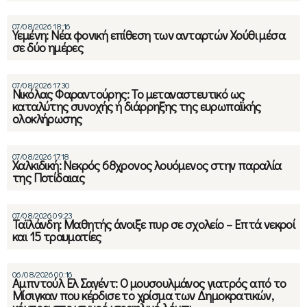
07/08/2026 18:16
Υεμένη: Νέα φονική επίθεση των ανταρτών Χούθι μέσα
σε δύο ημέρες
07/08/2026 17:30
Νικόλας Φαραντούρης: Το μεταναστευτικό ως
καταλύτης συνοχής ή διάρρηξης της ευρωπαϊκής
ολοκλήρωσης
07/08/2026 17:18
Χαλκιδική: Νεκρός 68χρονος λουόμενος στην παραλία
της Ποτίδαιας
07/08/2026 09:23
Ταϊλάνδη: Μαθητής άνοιξε πυρ σε σχολείο – Επτά νεκροί
και 15 τραυματίες
06/08/2026 00:16
Αμπντούλ Ελ Σαγέντ: Ο μουσουλμάνος γιατρός από το
Μίσιγκαν που κέρδισε το χρίσμα των Δημοκρατικών,