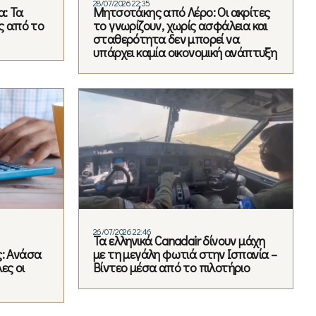
28/07/2026 22:35
α: Τα
Μητσοτάκης από Λέρο: Οι ακρίτες
ός από το
το γνωρίζουν, χωρίς ασφάλεια και
σταθερότητα δεν μπορεί να
υπάρχει καμία οικονομική ανάπτυξη
26/07/2026 22:46
Τα ελληνικά Canadair δίνουν μάχη
ς: Ανάσα
με τη μεγάλη φωτιά στην Ισπανία –
ες οι
Βίντεο μέσα από το πιλοτήριο