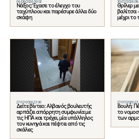
04/08/2026 09:02
30/07/2026 08
Νάξος: Έχασε το έλεγχο του
Θρίλερ μ
ταχύπλοου και παρέσυρε άλλα δύο
βαλίτσα –
σκάφη
μέχρι το
27/07/2026 23:36
27/07/2026 23
Δείτε βίντεο: Αλβανός βουλευτής
Βουλή: Π
αρπάζει απόρρητη συμφωνία με
το νομοσ
τις ΗΠΑ και τρέχει, μία υπάλληλος
των αρμο
τον κυνηγά και πέφτει από τις
σκάλες