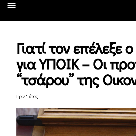
Γιατί τον επέλεξε
για ΥΠΟΙΚ – Οι προ
“τσάρου” της Οικο
Πριν 1 έτος