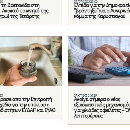
:26
29/07/2026 22:00
ε τη Βρετανίδα στη
Ελπίδα για την Δημοκρατί
 Ανοικτό το κινητό της
”βρόντηξε” και ο Αυγεριν
 πρωί της Τετάρτης
κόμμα της Καρυστιανού
:35
27/07/2026 07:29
έρασε από την Επιτροπή
Ανοίγει σήμερα ο νέος
χέδιο για την επέκταση
εξωδικαστικός μηχανισμό
διοτήτων ΕΥΔΑΠ και ΕΥΑΘ
για χιλιάδες οφειλέτες – Όλ
λεπτομέρειες