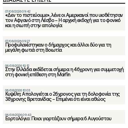
07/08/2026 09:42
«Δεν το πιστεύουμε», λένε οι Αμερικανοί που υιοθέτησαν
τον Αφγανό στη Λέσβο – Η αρχική εκδοχή για το φονικό
και η σιωπή στην απολογία
07/08/2026 09:27
Προφυλακίστηκαν ο δήμαρχος και άλλοι δύο για τη
μεγάλη φωτιά στη Βοιωτία
06/08/2026 10:12
Στην Ελλάδα εκδίδεται σήμερα η 46χρονη για συμμετοχή
στη φονική επίθεση στη Marfin
06/08/2026 10:03
Κυψέλη: Απολογείται ο 26χρονος για τη δολοφονία της
38χρονης Βρετανίδας – Επιμένει ότι είναι αθώος
06/08/2026 09:43
Εορτολόγιο: Ποιοι γιορτάζουν σήμερα 6 Αυγούστου