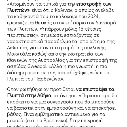
«Απομένουν τα τυπικά για την
επιστροφή των
Γλυπτών»
, είναι ότι ο Κάλιναν, ο οποίος ανέλαβε
τα καθήκοντά του το καλοκαίρι του 2024,
εμφανίζεται θετικός στον επ’ αόριστον δανεισμό
των Γλυπτών. «Υπάρχουν μόλις 15 τέτοιες
περιπτώσεις», σημείωσε, εστιάζοντας σε
χαρακτηριστικά παραδείγματα: στο αίτημα της
Αιθιοπίας για επαναπατρισμό της συλλογής
Μακντάλα καθώς και στην εκστρατεία των
ιθαγενών της Αυστραλίας για την επιστροφή της
ασπίδας Gweagal. «Αλλά η πιο γνωστή, η πιο
διάσημη περίπτωση», παραδέχθηκε, «είναι τα
Γλυπτά του Παρθενώνα».
Όταν ρωτήθηκε αν προτίθεται
να επιστρέψει τα
Γλυπτά στην Αθήνα
, απάντησε: «Περισσότερο θα
επρόκειτο για μια συνεργασία που θα μπορούσε
να βασιστεί στην εμπιστοσύνη και να αποκτήσει
βάθος. Είναι εμβληματικά αντικείμενα για το
μουσείο (σ.σ. το Βρετανικό). Στην επιγραφή
αναφέρουμε ότι αποτελούν αντικείμενο