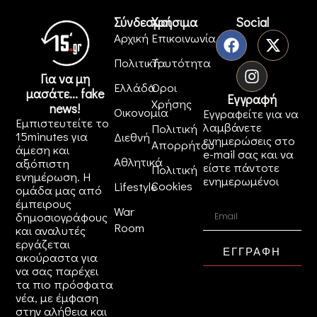
Σύνδεσμοι
Χρήσιμα
Social
Αρχική
Επικοινωνία
Πολιτική
Ταυτότητα
Για να μη
Ελλάδα
Όροι
μασάτε... fake
Εγγραφή
Χρήσης
news!
Οικονομία
Εγγραφείτε για να
Εμπιστευτείτε το
λαμβάνετε
Πολιτική
15minutes για
Διεθνή
ενημερώσεις στο
Απορρήτου
άμεση και
e-mail σας και να
Αθλητικά
αξιόπιστη
είστε πάντοτε
Πολιτική
ενημέρωση. Η
ενημερωμένοι
Cookies
Lifestyle
ομάδα μας από
έμπειρους
War
δημοσιογράφους
Room
και αναλυτές
εργάζεται
ΕΓΓΡΑΦΗ
ακούραστα για
να σας παρέχει
τα πιο πρόσφατα
νέα, με έμφαση
στην αλήθεια και