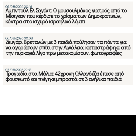
06/08/2026 00:16
Αμπντούλ Ελ Σαγέντ: Ο μουσουλμάνος γιατρός από το
Μίσιγκαν που κέρδισε το χρίσμα των Δημοκρατικών,
κόντρα στο ισχυρό ισραηλινό λόμπι
06/08/2026 00:08
Ζευγάρι Βρετανών με 3 παιδιά πούλησαν τα πάντα για
να αγοράσουν σπίτι στην Αιγιάλεια, καταστράφηκε από
την πυρκαγιά λίγο πριν μετακομίσουν, φωτογραφίες
05/08/2026 22:12
Τραγωδία στα Μάλια: 42χρονη Ολλανδέζα έπεσε από
φουσκωτό και πνίγηκε μπροστά σε 3 ανήλικα παιδιά