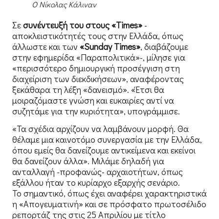
O Νίκολας Κάλιναν
Σε
συνέντευξή του στους «Times»
-
αποκλειστικότητές τους στην Ελλάδα, όπως
άλλωστε και των
«Sunday Times»
, διαβάζουμε
στην εφημερίδα «Παραπολιτικά»-, μίλησε για
«περισσότερο δημιουργική προσέγγιση στη
διαχείριση των διεκδικήσεων», αναφέροντας
ξεκάθαρα τη λέξη «δανεισμό». «Έτσι θα
μοιραζόμαστε γνώση και ευκαιρίες αντί να
συζητάμε για την κυριότητα», υπογράμμισε.
«Τα σχέδια αρχίζουν να λαμβάνουν μορφή. Θα
θέλαμε μια καινοτόμο συνεργασία με την Ελλάδα,
όπου εμείς θα δανείζουμε αντικείμενα και εκείνοι
θα δανείζουν άλλα». Μιλάμε δηλαδή για
ανταλλαγή -προφανώς- αρχαιοτήτων, όπως
εξάλλου ήταν το κυρίαρχο εξαρχής σενάριο.
Το σημαντικό, όπως έχει αναφέρει χαρακτηριστικά
η «Απογευματινή» και σε πρόσφατο πρωτοσέλιδο
ρεπορτάζ της στις 25 Απριλίου με τίτλο