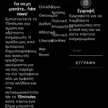
Για να μη
Ελλάδα
Όροι
μασάτε... fake
Εγγραφή
Χρήσης
news!
Οικονομία
Εγγραφείτε για να
Εμπιστευτείτε το
λαμβάνετε
Πολιτική
15minutes για
Διεθνή
ενημερώσεις στο
Απορρήτου
άμεση και
e-mail σας και να
Αθλητικά
αξιόπιστη
είστε πάντοτε
Πολιτική
ενημέρωση. Η
ενημερωμένοι
Cookies
Lifestyle
ομάδα μας από
έμπειρους
War
δημοσιογράφους
Room
και αναλυτές
εργάζεται
ΕΓΓΡΑΦΗ
ακούραστα για
να σας παρέχει
τα πιο πρόσφατα
νέα, με έμφαση
στην αλήθεια και
την
αντικειμενικότητα.
Με το
15minutes
,
είστε πάντα ένα
βήμα μπροστά