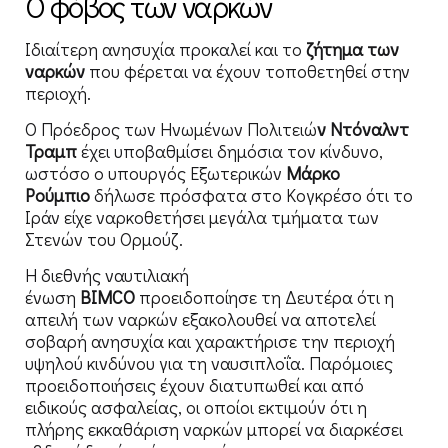
Ο φόβος των ναρκών
Ιδιαίτερη ανησυχία προκαλεί και το
ζήτημα των
ναρκών
που φέρεται να έχουν τοποθετηθεί στην
περιοχή.
Ο Πρόεδρος των Ηνωμένων Πολιτειώ
ν Ντόναλντ
Τραμπ
έχει υποβαθμίσει δημόσια τον κίνδυνο,
ωστόσο ο υπουργός Εξωτερικών
Μάρκο
Ρούμπιο
δήλωσε πρόσφατα στο Κογκρέσο ότι το
Ιράν είχε ναρκοθετήσει μεγάλα τμήματα των
Στενών του Ορμούζ.
Η διεθνής ναυτιλιακή
ένωση
BIMCO
προειδοποίησε τη Δευτέρα ότι η
απειλή των ναρκών εξακολουθεί να αποτελεί
σοβαρή ανησυχία και χαρακτήρισε την περιοχή
υψηλού κινδύνου για τη ναυσιπλοΐα. Παρόμοιες
προειδοποιήσεις έχουν διατυπωθεί και από
ειδικούς ασφαλείας, οι οποίοι εκτιμούν ότι η
πλήρης εκκαθάριση ναρκών μπορεί να διαρκέσει