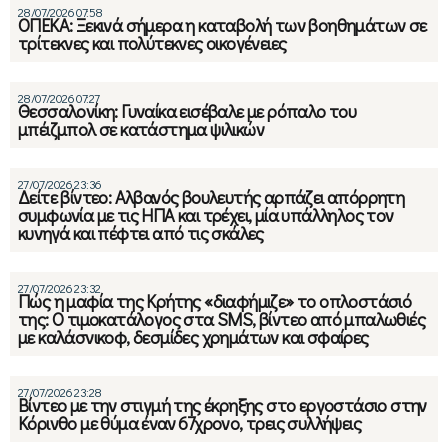
28/07/2026 07:58
ΟΠΕΚΑ: Ξεκινά σήμερα η καταβολή των βοηθημάτων σε
τρίτεκνες και πολύτεκνες οικογένειες
28/07/2026 07:27
Θεσσαλονίκη: Γυναίκα εισέβαλε με ρόπαλο του
μπέιζμπολ σε κατάστημα ψιλικών
27/07/2026 23:36
Δείτε βίντεο: Αλβανός βουλευτής αρπάζει απόρρητη
συμφωνία με τις ΗΠΑ και τρέχει, μία υπάλληλος τον
κυνηγά και πέφτει από τις σκάλες
27/07/2026 23:32
Πώς η μαφία της Κρήτης «διαφήμιζε» το οπλοστάσιό
της: Ο τιμοκατάλογος στα SMS, βίντεο από μπαλωθιές
με καλάσνικοφ, δεσμίδες χρημάτων και σφαίρες
27/07/2026 23:28
Βίντεο με την στιγμή της έκρηξης στο εργοστάσιο στην
Κόρινθο με θύμα έναν 67χρονο, τρεις συλλήψεις