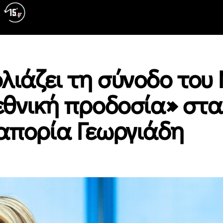
λιάζει τη σύνοδο του
«εθνική προδοσία» στα
 απορία Γεωργιάδη