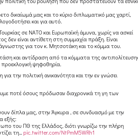
ν πολιτική του βούληση που δεν προστατεύουν τα εθνικ
ετο δικαίωμά μας και το κύριο διπλωματικό μας χαρτί,
λογοδοτήσει και για αυτό.
ουρκίας σε ΝΑΤΟ και Ευρωπαϊκή άμυνα, χωρίς να ασκεί
ος δεν είναι αντίθετη στη συμμαχία πράξη. Είναι
άγνωστης για τον κ. Μητσοτάκη και το κόμμα του.
στάση και αντίδραση από τα κόμματα της αντιπολίτευση
η προεκλογική ψηφοθηρία.
 για την πολιτική ανικανότητα και την εν γνώσει
.
ουμε ποτέ όσους πρόδωσαν διαχρονικά τη γη των
ουν δίπλα μας, στην Άγκυρα , σε συνδυασμό με την
α εξής:
πο του ΠΘ της Ελλάδος, διότι γνωρίζω την πλήρη
τίζει τη…
pic.twitter.com/NtPmM5WRh1