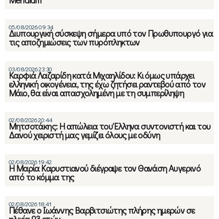
Meridiam
05/08/2026 09:34
Διυπουργική σύσκεψη σήμερα υπό τον Πρωθυπουργό για
τις αποζημιώσεις των πυρόπληκτων
03/08/2026 23:30
Καρφιά Λαζαρίδη κατά Μιχαηλίδου: Κι όμως υπάρχει
ελληνική οικογένεια, της έχω ζητήσει ραντεβού από τον
Μάιο, θα είναι απασχολημένη με τη συμπερίληψη
02/08/2026 20:44
Μητσοτάκης: Η απώλεια του Έλληνα συντονιστή και του
Δανού χειριστή μας γεμίζει όλους με οδύνη
02/08/2026 19:42
Η Μαρία Καρυστιανού διέγραψε τον Θανάση Αυγερινό
από το κόμμα της
02/08/2026 18:41
Πέθανε ο Ιωάννης Βαρβιτσιώτης πλήρης ημερών σε