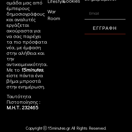
Cookies
Lifestyle
ομάδα μας από
έμπειρους
War
δημοσιογράφους
Room
και αναλυτές
εργάζεται
ΕΓΓΡΑΦΗ
ακούραστα για
να σας παρέχει
τα πιο πρόσφατα
νέα, με έμφαση
στην αλήθεια και
την
αντικειμενικότητα.
Με το
15minutes
,
είστε πάντα ένα
βήμα μπροστά
στην
ενημέρωση
.
Ταυτότητα
Πιστοποίησης :
Μ.Η.Τ. 232465
Copyright ⓒ 15minutes.gr. All Rights Reserved.