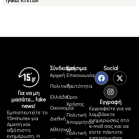
ηλικία 93 ετών
Σύνδεσμοι
Χρήσιμα
Social
Αρχική
Επικοινωνία
Πολιτική
Ταυτότητα
Για να μη
Ελλάδα
Όροι
μασάτε... fake
Εγγραφή
Χρήσης
news!
Οικονομία
Εγγραφείτε για να
Εμπιστευτείτε το
λαμβάνετε
Πολιτική
15minutes για
Διεθνή
ενημερώσεις στο
Απορρήτου
άμεση και
e-mail σας και να
Αθλητικά
αξιόπιστη
είστε πάντοτε
Πολιτική
ενημέρωση. Η
ενημερωμένοι