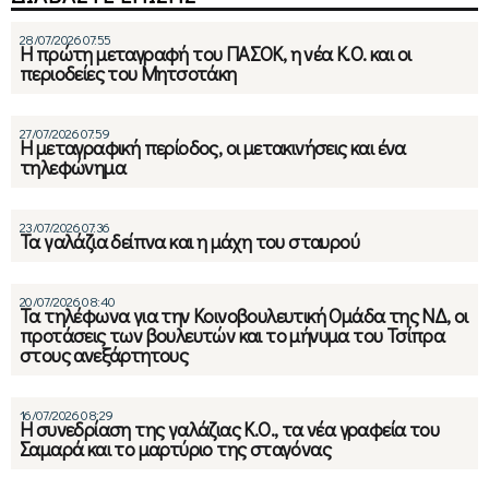
28/07/2026 07:55
Η πρώτη μεταγραφή του ΠΑΣΟΚ, η νέα Κ.Ο. και οι
περιοδείες του Μητσοτάκη
27/07/2026 07:59
Η μεταγραφική περίοδος, οι μετακινήσεις και ένα
τηλεφώνημα
23/07/2026 07:36
Τα γαλάζια δείπνα και η μάχη του σταυρού
20/07/2026 08:40
Τα τηλέφωνα για την Κοινοβουλευτική Ομάδα της ΝΔ, οι
προτάσεις των βουλευτών και το μήνυμα του Τσίπρα
στους ανεξάρτητους
16/07/2026 08:29
Η συνεδρίαση της γαλάζιας Κ.Ο., τα νέα γραφεία του
Σαμαρά και το μαρτύριο της σταγόνας