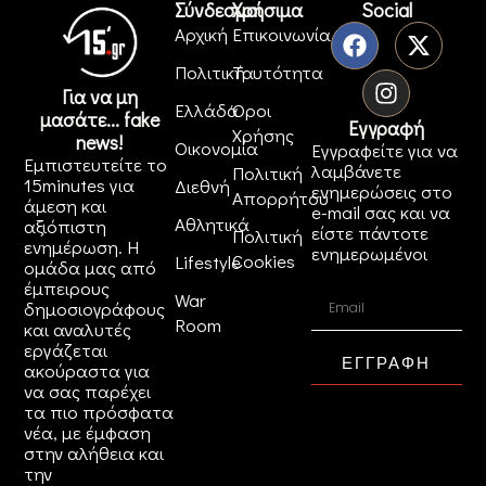
Σύνδεσμοι
Χρήσιμα
Social
Αρχική
Επικοινωνία
Πολιτική
Ταυτότητα
Για να μη
Ελλάδα
Όροι
μασάτε... fake
Εγγραφή
Χρήσης
news!
Οικονομία
Εγγραφείτε για να
Εμπιστευτείτε το
λαμβάνετε
Πολιτική
15minutes για
Διεθνή
ενημερώσεις στο
Απορρήτου
άμεση και
e-mail σας και να
Αθλητικά
αξιόπιστη
είστε πάντοτε
Πολιτική
ενημέρωση. Η
ενημερωμένοι
Cookies
Lifestyle
ομάδα μας από
έμπειρους
War
δημοσιογράφους
Room
και αναλυτές
εργάζεται
ΕΓΓΡΑΦΗ
ακούραστα για
να σας παρέχει
τα πιο πρόσφατα
νέα, με έμφαση
στην αλήθεια και
την