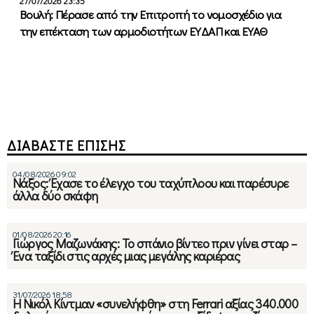
27/07/2026 23:35
Βουλή: Πέρασε από την Επιτροπή το νομοσχέδιο για
την επέκταση των αρμοδιοτήτων ΕΥΔΑΠ και ΕΥΑΘ
ΔΙΑΒΑΣΤΕ ΕΠΙΣΗΣ
04/08/2026 09:02
Νάξος: Έχασε το έλεγχο του ταχύπλοου και παρέσυρε
άλλα δύο σκάφη
01/08/2026 20:16
Γιώργος Μαζωνάκης: Το σπάνιο βίντεο πριν γίνει σταρ –
Ένα ταξίδι στις αρχές μιας μεγάλης καριέρας
31/07/2026 18:58
Η Νικόλ Κίντμαν «συνελήφθη» στη Ferrari αξίας 340.000