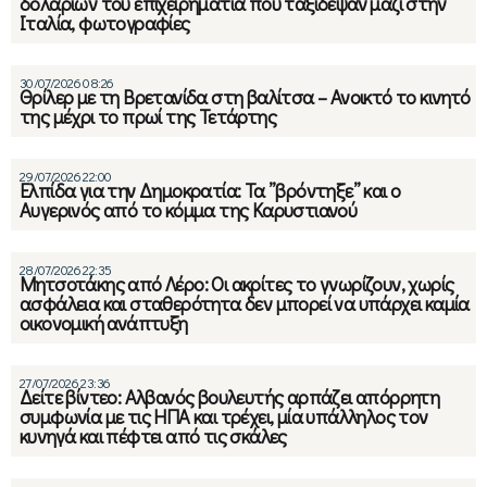
δολαρίων του επιχειρηματία που ταξίδεψαν μαζί στην
Ιταλία, φωτογραφίες
30/07/2026 08:26
Θρίλερ με τη Βρετανίδα στη βαλίτσα – Ανοικτό το κινητό
της μέχρι το πρωί της Τετάρτης
29/07/2026 22:00
Ελπίδα για την Δημοκρατία: Τα ”βρόντηξε” και ο
Αυγερινός από το κόμμα της Καρυστιανού
28/07/2026 22:35
Μητσοτάκης από Λέρο: Οι ακρίτες το γνωρίζουν, χωρίς
ασφάλεια και σταθερότητα δεν μπορεί να υπάρχει καμία
οικονομική ανάπτυξη
27/07/2026 23:36
Δείτε βίντεο: Αλβανός βουλευτής αρπάζει απόρρητη
συμφωνία με τις ΗΠΑ και τρέχει, μία υπάλληλος τον
κυνηγά και πέφτει από τις σκάλες