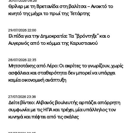
30/07/2026 08:26
Θρίλερ με τη Βρετανίδα στη βαλίτσα – Ανοικτό το
κινητό της μέχρι το πρωί της Τετάρτης
29/07/2026 22:00
Ελπίδα για την Δημοκρατία: Τα ”βρόντηξε” και ο
Αυγερινός από το κόμμα της Καρυστιανού
28/07/2026 22:35
Μητσοτάκης από Λέρο: Οι ακρίτες το γνωρίζουν, χωρίς
ασφάλεια και σταθερότητα δεν μπορεί να υπάρχει
καμία οικονομική ανάπτυξη
27/07/2026 23:36
Δείτε βίντεο: Αλβανός βουλευτής αρπάζει απόρρητη
συμφωνία με τις ΗΠΑ και τρέχει, μία υπάλληλος τον
κυνηγά και πέφτει από τις σκάλες