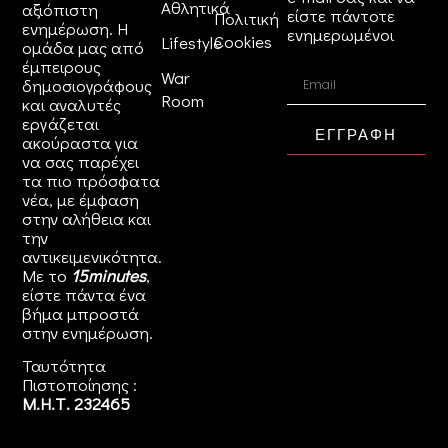
Αθλητικά
αξιόπιστη
είστε πάντοτε
Πολιτική
ενημέρωση. Η
ενημερωμένοι
Cookies
Lifestyle
ομάδα μας από
έμπειρους
War
δημοσιογράφους
Room
και αναλυτές
εργάζεται
ΕΓΓΡΑΦΗ
ακούραστα για
να σας παρέχει
τα πιο πρόσφατα
νέα, με έμφαση
στην αλήθεια και
την
αντικειμενικότητα.
Με το
15minutes
,
είστε πάντα ένα
βήμα μπροστά
στην
ενημέρωση
.
Ταυτότητα
Πιστοποίησης :
Μ.Η.Τ. 232465