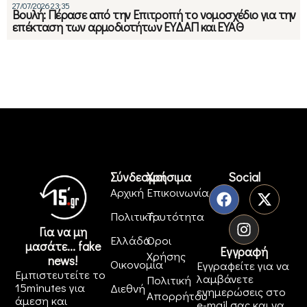
27/07/2026 23:35
Βουλή: Πέρασε από την Επιτροπή το νομοσχέδιο για την
επέκταση των αρμοδιοτήτων ΕΥΔΑΠ και ΕΥΑΘ
Σύνδεσμοι
Χρήσιμα
Social
Αρχική
Επικοινωνία
Πολιτική
Ταυτότητα
Για να μη
Ελλάδα
Όροι
μασάτε... fake
Εγγραφή
Χρήσης
news!
Οικονομία
Εγγραφείτε για να
Εμπιστευτείτε το
λαμβάνετε
Πολιτική
15minutes για
Διεθνή
ενημερώσεις στο
Απορρήτου
άμεση και
e-mail σας και να