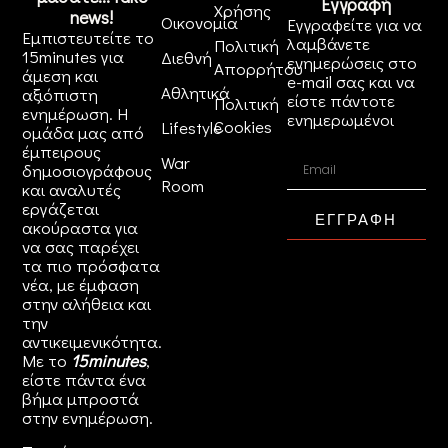
Εγγραφή
Χρήσης
news!
Οικονομία
Εγγραφείτε για να
Εμπιστευτείτε το
λαμβάνετε
Πολιτική
15minutes για
Διεθνή
ενημερώσεις στο
Απορρήτου
άμεση και
e-mail σας και να
Αθλητικά
αξιόπιστη
είστε πάντοτε
Πολιτική
ενημέρωση. Η
ενημερωμένοι
Cookies
Lifestyle
ομάδα μας από
έμπειρους
War
δημοσιογράφους
Room
και αναλυτές
εργάζεται
ΕΓΓΡΑΦΗ
ακούραστα για
να σας παρέχει
τα πιο πρόσφατα
νέα, με έμφαση
στην αλήθεια και
την
αντικειμενικότητα.
Με το
15minutes
,
είστε πάντα ένα
βήμα μπροστά
στην
ενημέρωση
.