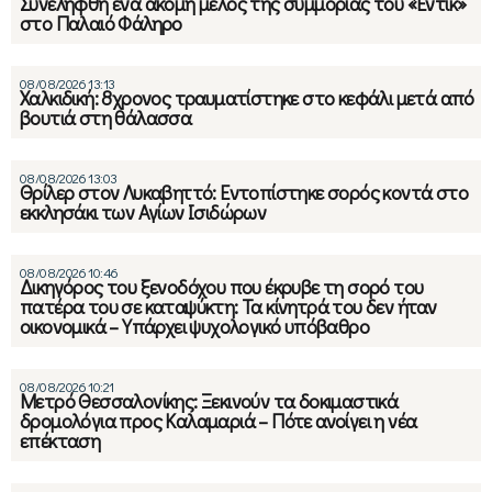
Συνελήφθη ένα ακόμη μέλος της συμμορίας του «Έντικ»
στο Παλαιό Φάληρο
08/08/2026 13:13
Χαλκιδική: 8χρονος τραυματίστηκε στο κεφάλι μετά από
βουτιά στη θάλασσα
08/08/2026 13:03
Θρίλερ στον Λυκαβηττό: Εντοπίστηκε σορός κοντά στο
εκκλησάκι των Αγίων Ισιδώρων
08/08/2026 10:46
Δικηγόρος του ξενοδόχου που έκρυβε τη σορό του
πατέρα του σε καταψύκτη: Τα κίνητρά του δεν ήταν
οικονομικά – Υπάρχει ψυχολογικό υπόβαθρο
08/08/2026 10:21
Μετρό Θεσσαλονίκης: Ξεκινούν τα δοκιμαστικά
δρομολόγια προς Καλαμαριά – Πότε ανοίγει η νέα
επέκταση