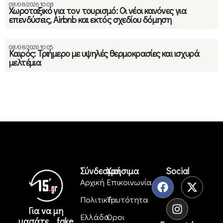
08/08/2026 10:08
Χωροταξικό για τον τουρισμό: Οι νέοι κανόνες για
επενδύσεις, Airbnb και εκτός σχεδίου δόμηση
08/08/2026 10:05
Καιρός: Τριήμερο με υψηλές θερμοκρασίες και ισχυρά
μελτέμια
Σύνδεσμοι
Χρήσιμα
Social
Αρχική
Επικοινωνία
Πολιτική
Ταυτότητα
Για να μη
Ελλάδα
Όροι
μασάτε... fake