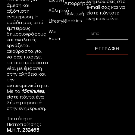
ενημερώσεις στο
Απορρήτου
άμεση και
e-mail σας και να
Αθλητικά
αξιόπιστη
είστε πάντοτε
Πολιτική
ενημέρωση. Η
ενημερωμένοι
Cookies
Lifestyle
ομάδα μας από
έμπειρους
War
δημοσιογράφους
Room
και αναλυτές
εργάζεται
ΕΓΓΡΑΦΗ
ακούραστα για
να σας παρέχει
τα πιο πρόσφατα
νέα, με έμφαση
στην αλήθεια και
την
αντικειμενικότητα.
Με το
15minutes
,
είστε πάντα ένα
βήμα μπροστά
στην
ενημέρωση
.
Ταυτότητα
Πιστοποίησης :
Μ.Η.Τ. 232465