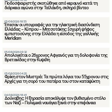
Ποδοσφαιριστής σκοτώθηκε από κεραυνό κατά τη
διάρκεια αγώνα στην Ταϊλάνδη, σκληρό βίντεο
05/08/2026 18:55
Έπεσαν οι υπογραφές για την ηλεκτρική διασύνδεση
Ελλάδας – Κύπρου – Μητσοτάκης: Ισχυρή ψήφος
εμπιστοσύνης στην Ελλάδα η είσοδος της γαλλικής
Meridiam
05/08/2026 09:32
Απολογείται ο 26χρονος Αφγανός για τη δολοφονία της
Βρετανίδας στην Κυψέλη
05/08/2026 04:20
Φρίκη στον Μυστρά: Τα πρώτα λόγια του 55χρονου στις
Αρχές για τη σορό του πατέρα του στον καταψύκτη
04/08/2026 18:41
Δούναβης: Η ξηρασία αποκάλυψε τον βυθισμένο στόλο
των Ναζί – Πολεμικά ναυάγια ξανά στην επιφάνεια