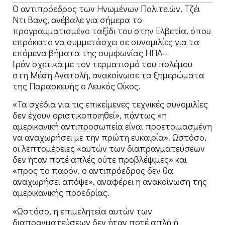
Ο αντιπρόεδρος των Ηνωμένων Πολιτειών, Τζέι
Ντι Βανς, ανέβαλε για σήμερα το
προγραμματισμένο ταξίδι του στην Ελβετία, όπου
επρόκειτο να συμμετάσχει σε συνομιλίες για τα
επόμενα βήματα της συμφωνίας ΗΠΑ–
Ιράν σχετικά με τον τερματισμό του πολέμου
στη Μέση Ανατολή, ανακοίνωσε τα ξημερώματα
της Παρασκευής ο Λευκός Οίκος.
«Τα σχέδια για τις επικείμενες τεχνικές συνομιλίες
δεν έχουν οριστικοποιηθεί», πάντως «η
αμερικανική αντιπροσωπεία είναι προετοιμασμένη
να αναχωρήσει με την πρώτη ευκαιρία». Ωστόσο,
οι λεπτομέρειες «αυτών των διαπραγματεύσεων
δεν ήταν ποτέ απλές ούτε προβλέψιμες» και
«προς το παρόν, ο αντιπρόεδρος δεν θα
αναχωρήσει απόψε», αναφέρει η ανακοίνωση της
αμερικανικής προεδρίας.
«Ωστόσο, η επιμελητεία αυτών των
διαπραγματεύσεων δεν ήταν ποτέ απλή ή