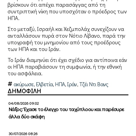
βρίσκουν ότι απέχει παρασάγγας από τη
συντριπτική νίκη που υποσχόταν ο πρόεδρος των
ΗΠΑ.
Στο μεταξύ, Ισραήλ και Χεζμπολάχ συνεχίζουν να
ανταλλάσουν πυρά στον Νότιο Λίβανο, παρά την
υπογραφή του μνημονίου από τους προέδρους
των ΗΠΑ και του Ιράν.
Το Ιράν διαμηνύει ότι έχει σχέδιο για αντίποινα εάν
οι ΗΠΑ παραβιάσουν τη συμφωνία, ή την εθνική
του ασφάλεια.
ακύρωσε
,
Ελβετία
,
ΗΠΑ
,
Ιράν
,
Τζέι Ντι Βανς
ΔΗΜΟΦΙΛΗ
04/08/2026 09:02
Νάξος: Έχασε το έλεγχο του ταχύπλοου και παρέσυρε
άλλα δύο σκάφη
30/07/2026 08:26