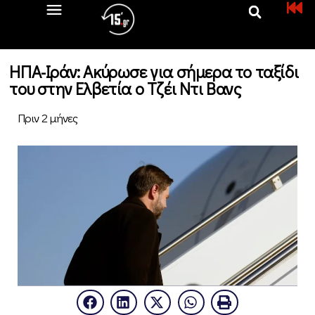
ΗΠΑ-Ιράν: Ακύρωσε για σήμερα το ταξίδι
του στην Ελβετία ο Τζέι Ντι Βανς
Πριν 2 μήνες