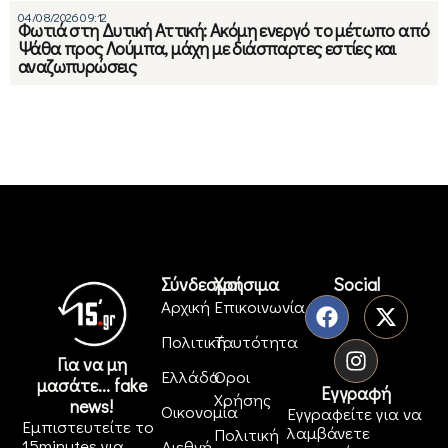
04/08/2026 09:12
Φωτιά στη Δυτική Αττική: Ακόμη ενεργό το μέτωπο από
Ψάθα προς Λούμπα, μάχη με διάσπαρτες εστίες και
αναζωπυρώσεις
Σύνδεσμοι
Χρήσιμα
Social
Αρχική
Επικοινωνία
Πολιτική
Ταυτότητα
Για να μη
Ελλάδα
Όροι
μασάτε... fake
Εγγραφή
Χρήσης
news!
Οικονομία
Εγγραφείτε για να
Εμπιστευτείτε το
λαμβάνετε
Πολιτική
15minutes για
Διεθνή