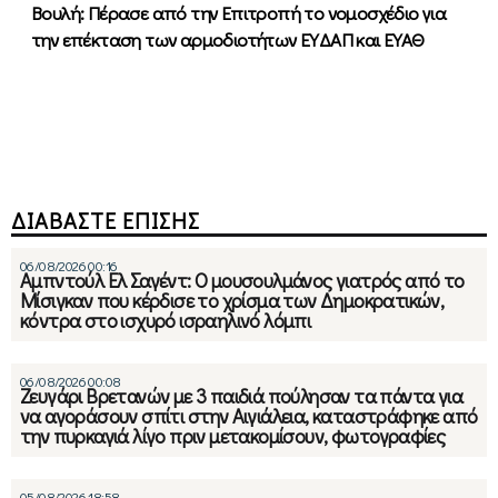
Βουλή: Πέρασε από την Επιτροπή το νομοσχέδιο για
την επέκταση των αρμοδιοτήτων ΕΥΔΑΠ και ΕΥΑΘ
ΔΙΑΒΑΣΤΕ ΕΠΙΣΗΣ
06/08/2026 00:16
Αμπντούλ Ελ Σαγέντ: Ο μουσουλμάνος γιατρός από το
Μίσιγκαν που κέρδισε το χρίσμα των Δημοκρατικών,
κόντρα στο ισχυρό ισραηλινό λόμπι
06/08/2026 00:08
Ζευγάρι Βρετανών με 3 παιδιά πούλησαν τα πάντα για
να αγοράσουν σπίτι στην Αιγιάλεια, καταστράφηκε από
την πυρκαγιά λίγο πριν μετακομίσουν, φωτογραφίες
05/08/2026 18:58