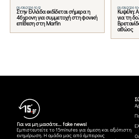
06/08/2026 10:12
06/08/2026 10:
Στην Ελλάδα εκδίδεται σήμερα η
Κυψέλη: 
46χρονη για συμμετοχή στη φονική
για τη δ
επίθεση στη Marfin
Βρετανίδα
αθώος
Σ
Α
Π
Για να μη μασάτε... fake news!
Ε
Εμπιστευτείτε το 15minutes για άμεση και αξιόπιστη
ενημέρωση. Η ομάδα μας από έμπειρους
Ο