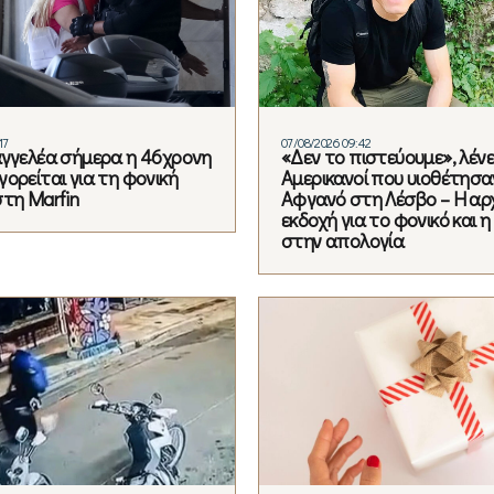
17
07/08/2026 09:42
αγγελέα σήμερα η 46χρονη
«Δεν το πιστεύουμε», λένε
ορείται για τη φονική
Αμερικανοί που υιοθέτησα
στη Marfin
Αφγανό στη Λέσβο – Η αρ
εκδοχή για το φονικό και 
στην απολογία