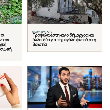
07/08/2026 09:27
 οι
Προφυλακίστηκαν ο δήμαρχος και
ν τον
άλλοι δύο για τη μεγάλη φωτιά στη
χική
Βοιωτία
η σιωπή