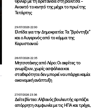
Θρίλερ με τη Βρετανίδα στη βαλίτσα –
Ανοικτό το κινητό της μέχρι το πρωί της
Τετάρτης
29/07/2026 22:00
Ελπίδα για την Δημοκρατία: Τα ”βρόντηξε”
και ο Αυγερινός από το κόμμα της
Καρυστιανού
28/07/2026 22:35
Μητσοτάκης από Λέρο: Οι ακρίτες το
γνωρίζουν, χωρίς ασφάλεια και
σταθερότητα δεν μπορεί να υπάρχει καμία
οικονομική ανάπτυξη
27/07/2026 23:36
Δείτε βίντεο: Αλβανός βουλευτής αρπάζει
απόρρητη συμφωνία με τις ΗΠΑ και τρέχει,