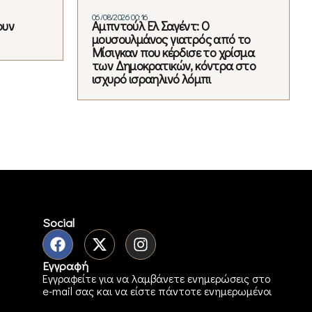
06/08/2026 00:16
ουν
Αμπντούλ Ελ Σαγέντ: Ο
μουσουλμάνος γιατρός από το
Μίσιγκαν που κέρδισε το χρίσμα
των Δημοκρατικών, κόντρα στο
ισχυρό ισραηλινό λόμπι
Social
Εγγραφή
Εγγραφείτε για να λαμβάνετε ενημερώσεις στο
e-mail σας και να είστε πάντοτε ενημερωμένοι