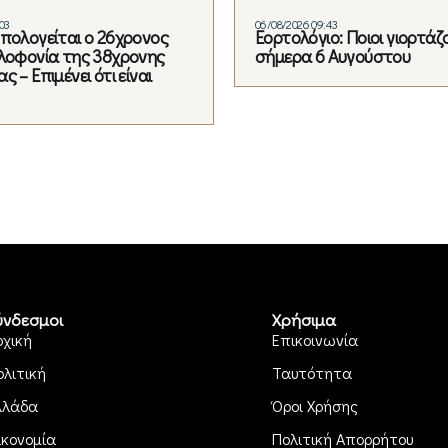
03
06/08/2026 09:43
Απολογείται ο 26χρονος
Εορτολόγιο: Ποιοι γιορτάζ
ολοφονία της 38χρονης
σήμερα 6 Αυγούστου
ς – Επιμένει ότι είναι
ύνδεσμοι
Χρήσιμα
ρχική
Επικοινωνία
ολιτική
Ταυτότητα
λλάδα
Όροι Χρήσης
ικονομία
Πολιτική Απορρήτου