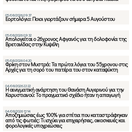
05/08/2026 09:37
Εορτολόγιο: Ποιοι γιορτάζουν σήμερα 5 Αυγούστου
05/08/2026 09:32
Απολογείται ο 26χρονος Αφγανός για τη δολοφονία της
Βρετανίδας στην Κυψέλη
05/08/2026 04:20
Φρίκη στον Μυστρά: Τα πρώτα λόγια του 55χρονου στις
Αρχές για τη σορό του πατέρα του στον καταψύκτη
04/08/2026 22:22
Η αινιγματική ανάρτηση του Θανάση Αυγερινού για την
Καρυστιανού: Το πραγματικό σχέδιο ήταν η απαγωγή
04/08/2026 11:14
Αποζημιώσεις έως 100% για σπίτια που καταστράφηκαν
από τις φωτιές: Τι ισχύει για επιχειρήσεις, οικοσκευές και
φορολογικές υποχρεώσεις