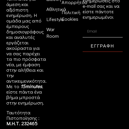
ενημερώσεις στο
Απορρήτου
άμεση και
e-mail σας και να
Αθλητικά
αξιόπιστη
είστε πάντοτε
Πολιτική
ενημέρωση. Η
ενημερωμένοι
Cookies
Lifestyle
ομάδα μας από
έμπειρους
War
δημοσιογράφους
Room
και αναλυτές
εργάζεται
ΕΓΓΡΑΦΗ
ακούραστα για
να σας παρέχει
τα πιο πρόσφατα
νέα, με έμφαση
στην αλήθεια και
την
αντικειμενικότητα.
Με το
15minutes
,
είστε πάντα ένα
βήμα μπροστά
στην
ενημέρωση
.
Ταυτότητα
Πιστοποίησης :
Μ.Η.Τ. 232465