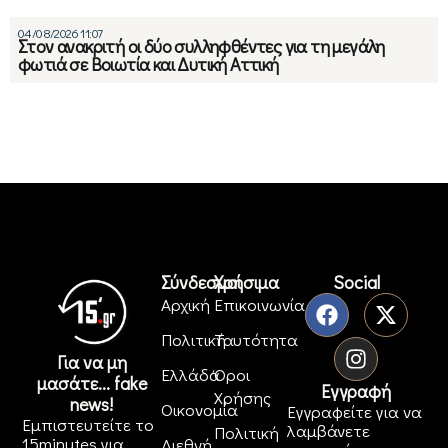
04/08/2026 11:07
Στον ανακριτή οι δύο συλληφθέντες για τη μεγάλη
φωτιά σε Βοιωτία και Δυτική Αττική
Σύνδεσμοι
Χρήσιμα
Social
Αρχική
Επικοινωνία
Πολιτική
Ταυτότητα
Για να μη
Ελλάδα
Όροι
μασάτε... fake
Εγγραφή
Χρήσης
news!
Οικονομία
Εγγραφείτε για να
Εμπιστευτείτε το
λαμβάνετε
Πολιτική
15minutes για
Διεθνή