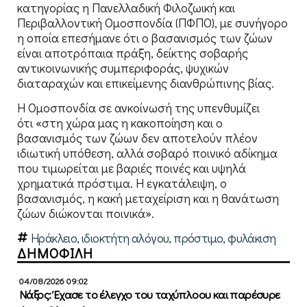
κατηγορίας η Πανελλαδική Φιλοζωική και
Περιβαλλοντική Ομοσπονδία (ΠΦΠΟ), με συνήγορο
η οποία επεσήμανε ότι ο βασανισμός των ζώων
είναι αποτρόπαια πράξη, δείκτης σοβαρής
αντικοινωνικής συμπεριφοράς, ψυχικών
διαταραχών και επικείμενης διανθρώπινης βίας.
Η Ομοσπονδία σε ανκοίνωσή της υπενθυμίζει
ότι «στη χώρα μας η κακοποίηση και ο
βασανισμός των ζώων δεν αποτελούν πλέον
ιδιωτική υπόθεση, αλλά σοβαρό ποινικό αδίκημα
που τιμωρείται με βαριές ποινές και υψηλά
χρηματικά πρόστιμα. Η εγκατάλειψη, ο
βασανισμός, η κακή μεταχείριση και η θανάτωση
ζώων διώκονται ποινικά».
Ηράκλειο
,
ιδιοκτήτη αλόγου
,
πρόστιμο
,
φυλάκιση
ΔΗΜΟΦΙΛΗ
04/08/2026 09:02
Νάξος: Έχασε το έλεγχο του ταχύπλοου και παρέσυρε