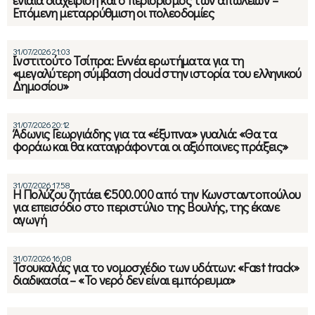
Επόμενη μεταρρύθμιση oι πολεοδομίες
31/07/2026 21:03
Ινστιτούτο Τσίπρα: Εννέα ερωτήματα για τη
«μεγαλύτερη σύμβαση cloud στην ιστορία του ελληνικού
Δημοσίου»
31/07/2026 20:12
Άδωνις Γεωργιάδης για τα «έξυπνα» γυαλιά: «Θα τα
φοράω και θα καταγράφονται οι αξιόποινες πράξεις»
31/07/2026 17:58
Η Πολύζου ζητάει €500.000 από την Κωνσταντοπούλου
για επεισόδιο στο περιστύλιο της Βουλής, της έκανε
αγωγή
31/07/2026 16:08
Τσουκαλάς για το νομοσχέδιο των υδάτων: «Fast track»
διαδικασία – «Το νερό δεν είναι εμπόρευμα»