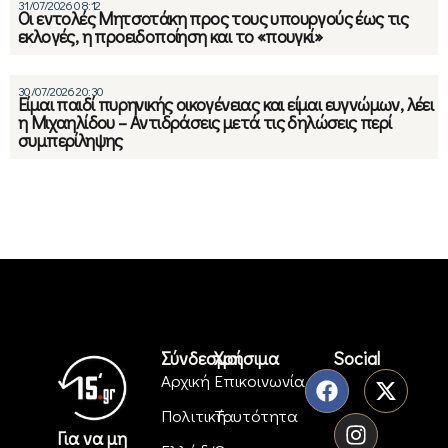
31/07/2026 08:12
Οι εντολές Μητσοτάκη προς τους υπουργούς έως τις
εκλογές, η προειδοποίηση και το «πουγκί»
30/07/2026 20:30
Είμαι παιδί πυρηνικής οικογένειας και είμαι ευγνώμων, λέει
η Μιχαηλίδου – Αντιδράσεις μετά τις δηλώσεις περί
συμπερίληψης
Σύνδεσμοι
Χρήσιμα
Social
Αρχική
Επικοινωνία
Πολιτική
Ταυτότητα
Για να μη