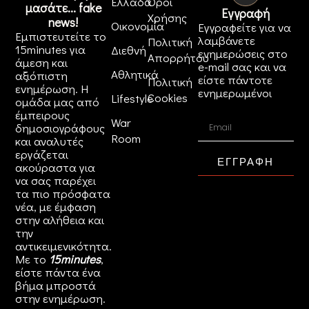
Ελλάδα
Όροι
μασάτε... fake
Εγγραφή
Χρήσης
news!
Οικονομία
Εγγραφείτε για να
Εμπιστευτείτε το
λαμβάνετε
Πολιτική
15minutes για
Διεθνή
ενημερώσεις στο
Απορρήτου
άμεση και
e-mail σας και να
Αθλητικά
αξιόπιστη
είστε πάντοτε
Πολιτική
ενημέρωση. Η
ενημερωμένοι
Cookies
Lifestyle
ομάδα μας από
έμπειρους
War
δημοσιογράφους
Room
και αναλυτές
εργάζεται
ΕΓΓΡΑΦΗ
ακούραστα για
να σας παρέχει
τα πιο πρόσφατα
νέα, με έμφαση
στην αλήθεια και
την
αντικειμενικότητα.
Με το
15minutes
,
είστε πάντα ένα
βήμα μπροστά
στην
ενημέρωση
.