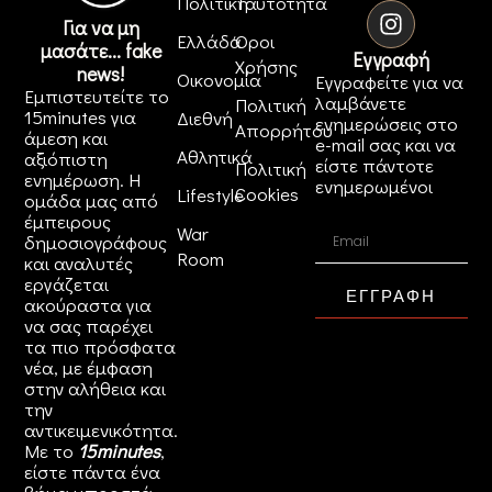
Πολιτική
Ταυτότητα
Για να μη
Ελλάδα
Όροι
μασάτε... fake
Εγγραφή
Χρήσης
news!
Οικονομία
Εγγραφείτε για να
Εμπιστευτείτε το
λαμβάνετε
Πολιτική
15minutes για
Διεθνή
ενημερώσεις στο
Απορρήτου
άμεση και
e-mail σας και να
Αθλητικά
αξιόπιστη
είστε πάντοτε
Πολιτική
ενημέρωση. Η
ενημερωμένοι
Cookies
Lifestyle
ομάδα μας από
έμπειρους
War
δημοσιογράφους
Room
και αναλυτές
εργάζεται
ΕΓΓΡΑΦΗ
ακούραστα για
να σας παρέχει
τα πιο πρόσφατα
νέα, με έμφαση
στην αλήθεια και
την
αντικειμενικότητα.
Με το
15minutes
,
είστε πάντα ένα