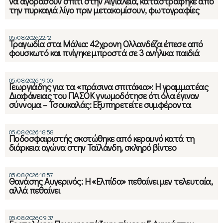
να αγοράσουν σπίτι στην Αιγιάλεια, καταστράφηκε από
την πυρκαγιά λίγο πριν μετακομίσουν, φωτογραφίες
05/08/2026 22:12
Τραγωδία στα Μάλια: 42χρονη Ολλανδέζα έπεσε από
φουσκωτό και πνίγηκε μπροστά σε 3 ανήλικα παιδιά
05/08/2026 19:00
Γεωργιάδης για τα «πράσινα σπιτάκια»: Η γραμματέας
Διαφάνειας του ΠΑΣΟΚ γνωμοδότησε ότι όλα έγιναν
σύννομα – Τσουκαλάς: Εξυπηρετείτε συμφέροντα
05/08/2026 18:58
Ποδοσφαιριστής σκοτώθηκε από κεραυνό κατά τη
διάρκεια αγώνα στην Ταϊλάνδη, σκληρό βίντεο
05/08/2026 18:57
Θανάσης Αυγερινός: Η «Ελπίδα» πεθαίνει μεν τελευταία,
αλλά πεθαίνει
05/08/2026 09:37